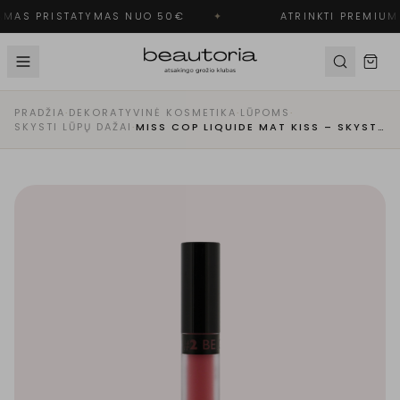
MAS PRISTATYMAS NUO 50€
✦
ATRINKTI PREMIUM 
PRADŽIA
·
DEKORATYVINĖ KOSMETIKA
·
LŪPOMS
·
SKYSTI LŪPŲ DAŽAI
·
MISS COP LIQUIDE MAT KISS – SKYSTI MATINIAI LŪPŲ DAŽAI, 02 - BEIGE