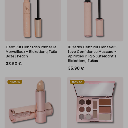
Cent Pur Cent Lash Primer Le
10 Years Cent Pur Cent Self-
Merveilleux – Blakstienų Tušo
Love Confidence Mascara –
Bazė | Peach
Apimties ir Ilgio Suteikiantis
Blakstienų Tušas
33.90
€
35.90
€
NAUJA
NAUJA