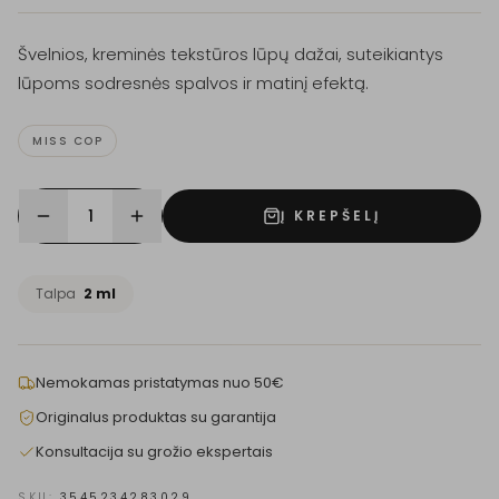
Švelnios, kreminės tekstūros lūpų dažai, suteikiantys
lūpoms sodresnės spalvos ir matinį efektą.
MISS COP
1
Į KREPŠELĮ
Talpa
2 ml
Nemokamas pristatymas nuo 50€
Originalus produktas su garantija
Konsultacija su grožio ekspertais
SKU:
3545234283029