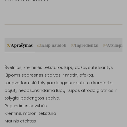
Aprašymas
Kaip naudoti
Ingredientai
Atsiliepim
01
02
03
04
Švelnios, kreminės tekstūros lūpų dažai, suteikiantys 
lūpoms sodresnės spalvos ir matinį efektą.

Lengva formulė tolygiai dengiasi ir suteikia komforto 
pojūtį, neapsunkindama lūpų. Lūpos atrodo glotnios ir 
tolygiai padengtos spalva.

Pagrindinės savybės:

Kreminė, maloni tekstūra

Matinis efektas
