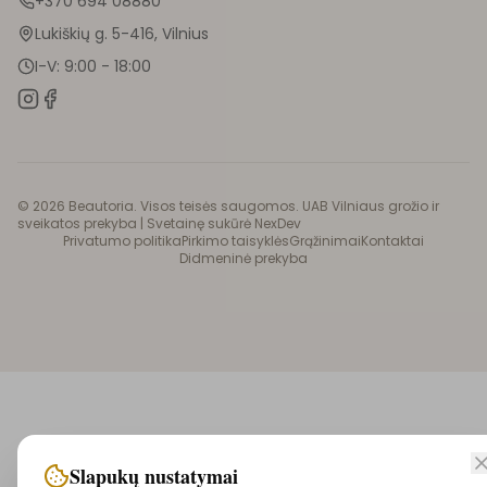
+370 694 08880
Lukiškių g. 5-416, Vilnius
I-V: 9:00 - 18:00
©
2026
Beautoria. Visos teisės saugomos. UAB Vilniaus grožio ir
sveikatos prekyba |
Svetainę sukūrė NexDev
Privatumo politika
Pirkimo taisyklės
Grąžinimai
Kontaktai
Didmeninė prekyba
Slapukų nustatymai