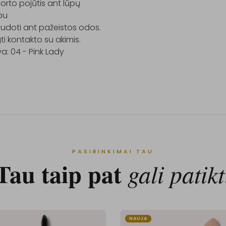
rto pojūtis ant lūpų

u

doti ant pažeistos odos.

i kontakto su akimis.

PASIRINKIMAI TAU
Tau taip pat
gali patikt
NAUJA