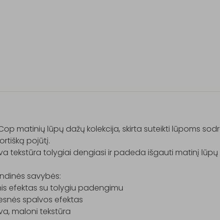
Cop matinių lūpų dažų kolekcija, skirta suteikti lūpoms sodr
rtišką pojūtį.

a tekstūra tolygiai dengiasi ir padeda išgauti matinį lūpų
ndinės savybės:

is efektas su tolygiu padengimu

esnės spalvos efektas

a, maloni tekstūra
