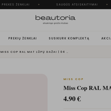
PREKĖS ŽENKLAI
✦
SAUGŪS ATSISKAITYMAI
✦
PREKIŲ ŽENKLAI
SUSIKURK KOMPLEKTĄ
AKCI
·
MISS COP RAL MAT LŪPŲ DAŽAI | 04 - PINK LADY
MISS COP
Miss Cop RAL MAT 
4.90
€