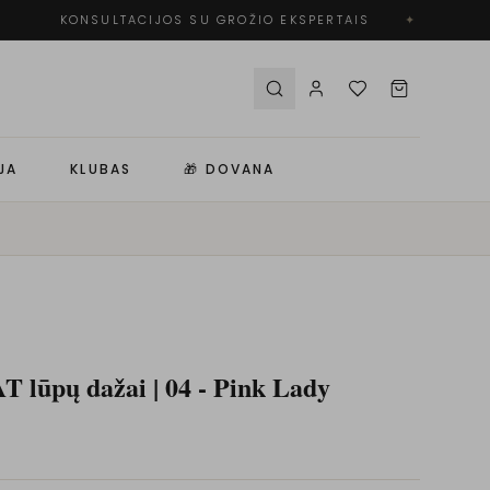
KONSULTACIJOS SU GROŽIO EKSPERTAIS
✦
N
JA
KLUBAS
🎁 DOVANA
lūpų dažai | 04 - Pink Lady