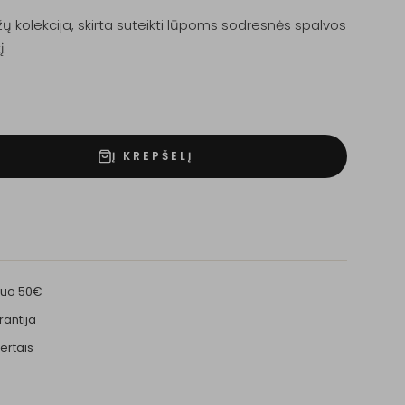
 kolekcija, skirta suteikti lūpoms sodresnės spalvos
į.
Į KREPŠELĮ
nuo 50€
rantija
ertais