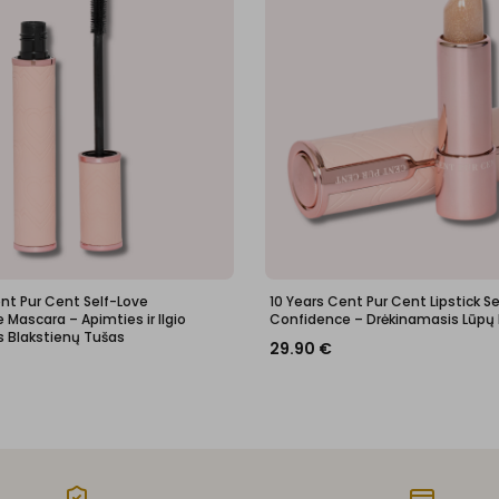
ent Pur Cent Self-Love
10 Years Cent Pur Cent Lipstick S
Mascara – Apimties ir Ilgio
Confidence – Drėkinamasis Lūpų
s Blakstienų Tušas
29.90
€