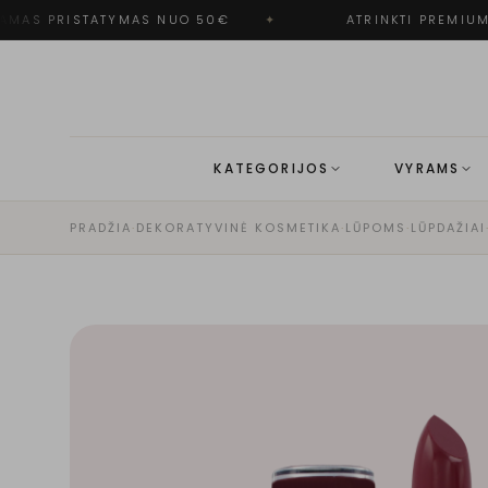
MAS PRISTATYMAS NUO 50€
✦
ATRINKTI PREMIUM 
KATEGORIJOS
VYRAMS
PRADŽIA
·
DEKORATYVINĖ KOSMETIKA
·
LŪPOMS
·
LŪPDAŽIAI