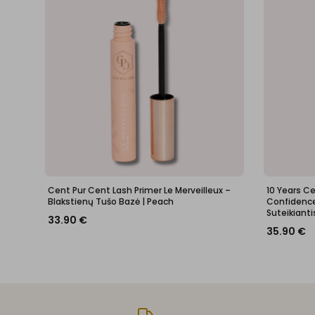
Cent Pur Cent Lash Primer Le Merveilleux –
10 Years C
Blakstienų Tušo Bazė | Peach
Confidence 
Suteikianti
33.90
€
35.90
€