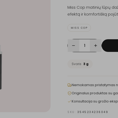
Miss Cop matinių lūpų dažų
efektą ir komfortišką pojūt
MISS COP
1
Svoris
3 g
Nemokamas pristatymas 
Originalus produktas su ga
Konsultacija su grožio eksp
SKU:
3545234236049