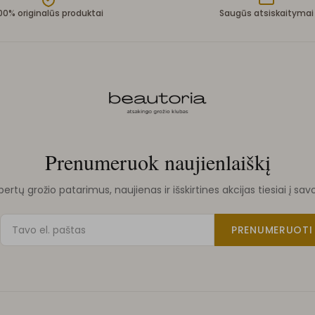
00% originalūs produktai
Saugūs atsiskaitymai
Prenumeruok naujienlaiškį
rtų grožio patarimus, naujienas ir išskirtines akcijas tiesiai į sav
PRENUMERUOTI