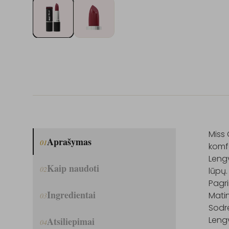
Miss 
Aprašymas
01
komfo
Lengv
Kaip naudoti
02
lūpų.

Pagri
Ingredientai
Matin
03
Sodr
Lengv
Atsiliepimai
04