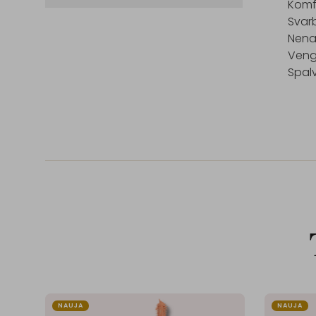
Komfo
Svarb
Nenau
Vengt
NAUJA
NAUJA