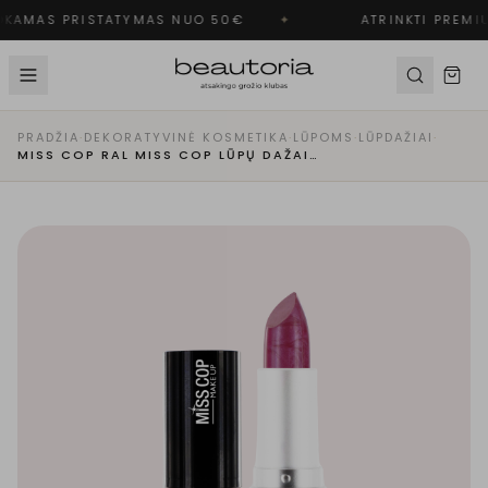
KAMAS PRISTATYMAS NUO 50€
✦
ATRINKTI PREMIU
PRADŽIA
·
DEKORATYVINĖ KOSMETIKA
·
LŪPOMS
·
LŪPDAŽIAI
·
MISS COP RAL MISS COP LŪPŲ DAŽAI | 16- FUCHSIA