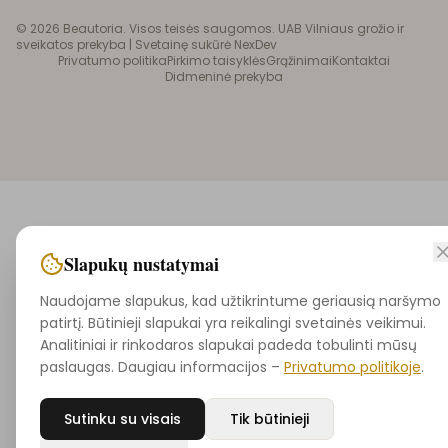
©
2026
Beautoria. Visos teisės saugomos. UAB Vilniaus grožio ir
sveikatos prekyba |
Svetainę sukūrė NexDev
Privatumo politika
Pirkimo taisyklės
Grąžinimai
Kontaktai
Didmeninė prekyba
Slapukų nustatymai
Naudojame slapukus, kad užtikrintume geriausią naršymo
patirtį. Būtinieji slapukai yra reikalingi svetainės veikimui.
Analitiniai ir rinkodaros slapukai padeda tobulinti mūsų
paslaugas. Daugiau informacijos –
Privatumo politikoje
.
Sutinku su visais
Tik būtinieji