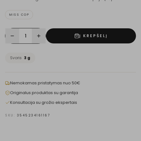
MISS COP
1
Į KREPŠELĮ
Svoris
3 g
Nemokamas pristatymas nuo 50€
Originalus produktas su garantija
Konsultacija su grožio ekspertais
SKU:
3545234161167