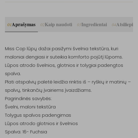
Aprašymas
Kaip naudoti
Ingredientai
Atsiliepim
01
02
03
04
Miss Cop lūpų dažai pasižymi švelnia tekstūra, kuri 
maloniai dengiasi ir suteikia komforto pojūtį lūpoms.

Lūpos atrodo švelnios, glotnios ir tolygiai padengtos 
spalva.

Plati atspalvių paletė leidžia rinktis iš – ryškių ir matinių – 
spalvų, tinkančių įvairiems įvaizdžiams.

Pagrindinės savybės:

Švelni, maloni tekstūra

Tolygus spalvos padengimas

Lūpos atrodo glotnios ir švelnios
