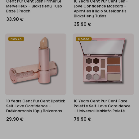
Cent Pur Cent Lash Primer Le
10 Years Cent Pur Cent Self-
Merveilleux – Blakstienų Tušo
Love Confidence Mascara –
Bazė | Peach
Apimties ir Ilgio Suteikiantis
Blakstienų Tušas
33.90
€
35.90
€
NAUJA
NAUJA
10 Years Cent Pur Cent Lipstick
10 Years Cent Pur Cent Face
Self-Love Confidence –
Palette Self-Love Confidence
Drėkinamasis Lūpų Balzamas
– Universali Makiažo Paletė
29.90
€
79.90
€