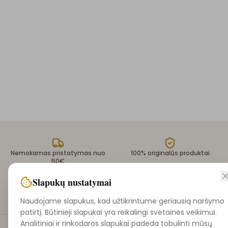
Nemokamas pristatymas nuo
100% originalūs produktai
50€
Slapukų nustatymai
Saugūs atsiskaitymai
Greitas pristatymas 1-3 d.d.
Naudojame slapukus, kad užtikrintume geriausią naršymo
patirtį. Būtinieji slapukai yra reikalingi svetainės veikimui.
Analitiniai ir rinkodaros slapukai padeda tobulinti mūsų