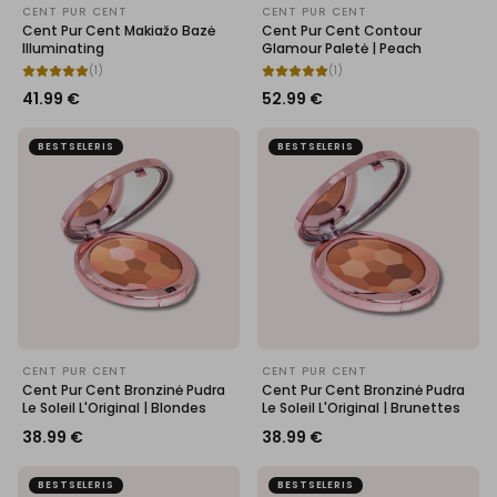
CENT PUR CENT
CENT PUR CENT
Cent Pur Cent Makiažo Bazė
Cent Pur Cent Contour
Illuminating
Glamour Paletė | Peach
(
1
)
(
1
)
41.99
€
52.99
€
BESTSELERIS
BESTSELERIS
CENT PUR CENT
CENT PUR CENT
Cent Pur Cent Bronzinė Pudra
Cent Pur Cent Bronzinė Pudra
Le Soleil L'Original | Blondes
Le Soleil L'Original | Brunettes
38.99
€
38.99
€
BESTSELERIS
BESTSELERIS