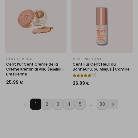
CENT PUR CENT
CENT PUR CENT
Cent Pur Cent Creme de la
Cent Pur Cent Fleur du
Creme Kreminiai Akių Šešėliai |
Bonheur Lūpų Aliejus | Camille
Bresilienne
(
2
)
25.99
€
26.99
€
1
2
3
4
5
…
30