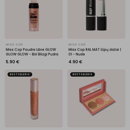
MISS COP
MISS COP
Miss Cop Poudre Libre GLOW
Miss Cop RAL MAT lūpų dažai |
GLOW GLOW - Biri Blizgi Pudra
01 - Nude
5.90
€
4.90
€
BESTSELERIS
BESTSELERIS