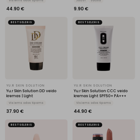
Visiems odos tipams
Jautri
Sausa
44.90
€
9.90
€
BESTSELERIS
BESTSELERIS
YU.R SKIN SOLUTION
YU.R SKIN SOLUTION
Yu.r Skin Solution DD veido
Yu.r Skin Solution CCC veido
kremas | Light
kremas Light SPF50+ PA+++
Visiems odos tipams
Visiems odos tipams
37.90
€
44.90
€
BESTSELERIS
BESTSELERIS