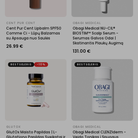
CENT PUR CENT
OBAGI MEDICAL
Cent Pur Cent Lipbalm SPF50
Obagi Medical NU-CIL®
Comme Ci - Lūpų Balzamas
BIOSTIM™ Scalp Serum -
su Apsauga nuo Saulės
Serumas Galvos Odai |
Skatinantis Plaukų Augimą
26.99
€
131.00
€
BESTSELERIS
-10%
BESTSELERIS
GLUTOX
OBAGI MEDICAL
GlutOx Maisto Papildas | L-
Obagi Medical CLENZIderm -
Glutationo Papildas Sveikatai ir
Veido Tonikas į Spuogus