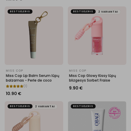
BESTSELERIS
BESTSELERIS
2 VARIANTAI
MISS COP
MISS COP
Miss Cop Lip Balm Serum lūpų
Miss Cop Glowy Kissy lūpų
balzamas - Perle de coco
blizgesys Sorbet Fraise
(
1
)
9.90
€
10.90
€
BESTSELERIS
BESTSELERIS
2 VARIANTAI