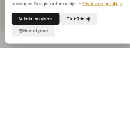
paslaugas. Daugiau informacijos –
Privatumo politikoje
.
Sutinku su visais
Tik būtinieji
Nustatymai
Prenumeruok naujienlaiškį
Pradžia
Ieškoti
Noriu
Krepšelis
Pasky
Gauk ekspertų grožio patarimus, naujienas ir išskirtines
akcijas tiesiai į savo el. paštą
PRENUMERUO
Parduotuvė
Kategorijos
Visi produktai
Dekoratyvinė kosmetika
Naujienos
Mineralinė kosmetika