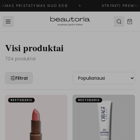
AMAS PRISTATYMAS NUO 50€
✦
ATRINKTI PREMIUM
Visi produktai
704
produktai
Filtrai
BESTSELERIS
BESTSELERIS