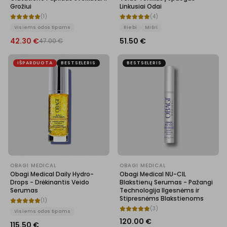
Grožiui
Linkusiai Odai
(
1
)
(
4
)
Visiems odos tipams
Riebi
Mišri
42.30
€
51.50
€
47.00
€
IŠPARDUOTA
BESTSELERIS
BESTSELERIS
OBAGI MEDICAL
OBAGI MEDICAL
Obagi Medical Daily Hydro-
Obagi Medical NU-CIL
Drops - Drėkinantis Veido
Blakstienų Serumas - Pažangi
Serumas
Technologija Ilgesnėms ir
Stipresnėms Blakstienoms
(
1
)
(
3
)
Visiems odos tipams
120.00
€
115.50
€