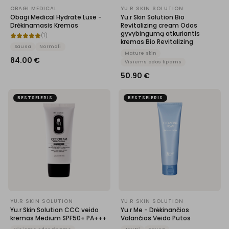
OBAGI MEDICAL
YU.R SKIN SOLUTION
Obagi Medical Hydrate Luxe -
Yu.r Skin Solution Bio
Drėkinamasis Kremas
Revitalizing cream Odos
gyvybingumą atkuriantis
(
1
)
kremas Bio Revitalizing
Sausa
Normali
Mature skin
84.00
€
Visiems odos tipams
50.90
€
BESTSELERIS
BESTSELERIS
YU.R SKIN SOLUTION
YU.R SKIN SOLUTION
Yu.r Skin Solution CCC veido
Yu.r Me - Drėkinančios
kremas Medium SPF50+ PA+++
Valančios Veido Putos