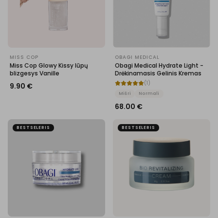
MISS COP
OBAGI MEDICAL
Miss Cop Glowy Kissy lūpų
Obagi Medical Hydrate Light -
blizgesys Vanille
Drėkinamasis Gelinis Kremas
(
1
)
9.90
€
Mišri
Normali
68.00
€
BESTSELERIS
BESTSELERIS