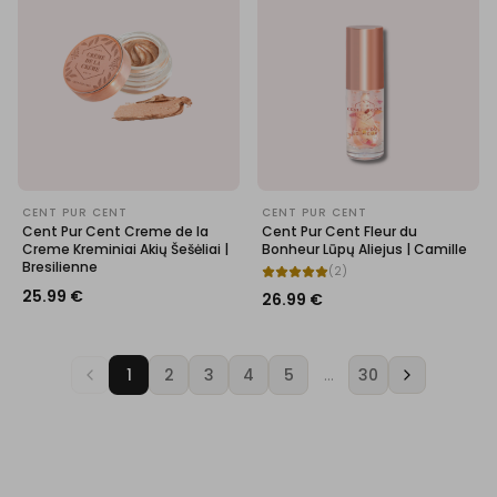
CENT PUR CENT
CENT PUR CENT
Cent Pur Cent Creme de la
Cent Pur Cent Fleur du
Creme Kreminiai Akių Šešėliai |
Bonheur Lūpų Aliejus | Camille
Bresilienne
(
2
)
25.99
€
26.99
€
1
2
3
4
5
…
30