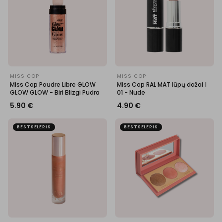
MISS COP
MISS COP
Miss Cop Poudre Libre GLOW
Miss Cop RAL MAT lūpų dažai |
GLOW GLOW - Biri Blizgi Pudra
01 - Nude
5.90
€
4.90
€
BESTSELERIS
BESTSELERIS