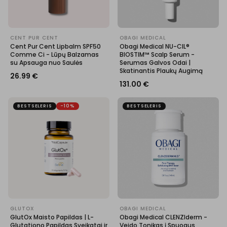
CENT PUR CENT
OBAGI MEDICAL
Cent Pur Cent Lipbalm SPF50
Obagi Medical NU-CIL®
Comme Ci - Lūpų Balzamas
BIOSTIM™ Scalp Serum -
su Apsauga nuo Saulės
Serumas Galvos Odai |
Skatinantis Plaukų Augimą
26.99
€
131.00
€
BESTSELERIS
-10%
BESTSELERIS
GLUTOX
OBAGI MEDICAL
GlutOx Maisto Papildas | L-
Obagi Medical CLENZIderm -
Glutationo Papildas Sveikatai ir
Veido Tonikas į Spuogus