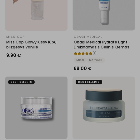
MISS COP
OBAGI MEDICAL
Miss Cop Glowy Kissy lūpų
Obagi Medical Hydrate Light -
blizgesys Vanille
Drėkinamasis Gelinis Kremas
(
1
)
9.90
€
Mišri
Normali
68.00
€
BESTSELERIS
BESTSELERIS