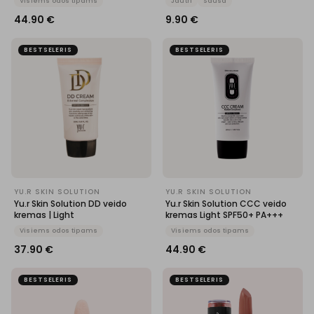
Visiems odos tipams
Jautri
Sausa
44.90
€
9.90
€
BESTSELERIS
BESTSELERIS
YU.R SKIN SOLUTION
YU.R SKIN SOLUTION
Yu.r Skin Solution DD veido
Yu.r Skin Solution CCC veido
kremas | Light
kremas Light SPF50+ PA+++
Visiems odos tipams
Visiems odos tipams
37.90
€
44.90
€
BESTSELERIS
BESTSELERIS