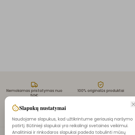
Nemokamas pristatymas nuo
100% originalūs produktai
50€
Slapukų nustatymai
Saugūs atsiskaitymai
Greitas pristatymas 1-3 d.d.
Naudojame slapukus, kad užtikrintume geriausią naršymo
patirtį. Būtinieji slapukai yra reikalingi svetainės veikimui.
Analitiniai ir rinkodaros slapukai padeda tobulinti mūsų