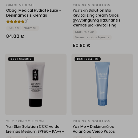
OBAGI MEDICAL
YU.R SKIN SOLUTION
Obagi Medical Hydrate Luxe -
Yu.r Skin Solution Bio
Drėkinamasis Kremas
Revitalizing cream Odos
gyvybingumą atkuriantis
(
1
)
kremas Bio Revitalizing
Sausa
Normali
Mature skin
84.00
€
Visiems odos tipams
50.90
€
BESTSELERIS
BESTSELERIS
YU.R SKIN SOLUTION
YU.R SKIN SOLUTION
Yu.r Skin Solution CCC veido
Yu.r Me - Drėkinančios
kremas Medium SPF50+ PA+++
Valančios Veido Putos