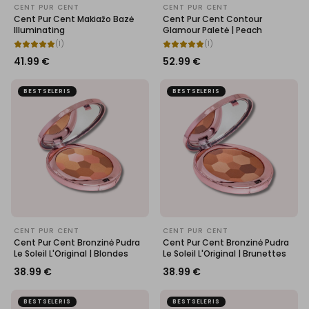
CENT PUR CENT
CENT PUR CENT
Cent Pur Cent Makiažo Bazė
Cent Pur Cent Contour
Illuminating
Glamour Paletė | Peach
(
1
)
(
1
)
41.99
€
52.99
€
BESTSELERIS
BESTSELERIS
CENT PUR CENT
CENT PUR CENT
Cent Pur Cent Bronzinė Pudra
Cent Pur Cent Bronzinė Pudra
Le Soleil L'Original | Blondes
Le Soleil L'Original | Brunettes
38.99
€
38.99
€
BESTSELERIS
BESTSELERIS