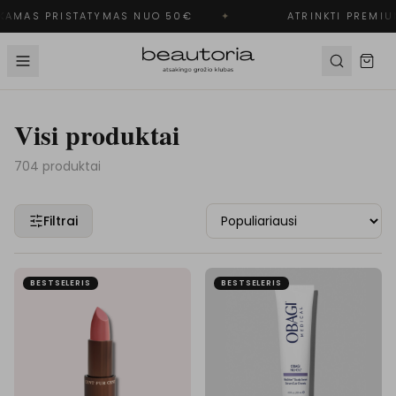
AMAS PRISTATYMAS NUO 50€
✦
ATRINKTI PREMIUM
Visi produktai
704
produktai
Filtrai
BESTSELERIS
BESTSELERIS