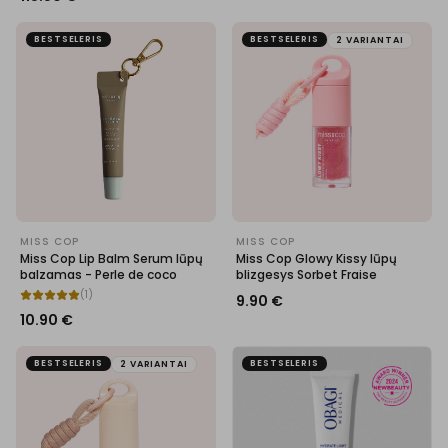
BESTSELERIS
BESTSELERIS
2 VARIANTAI
MISS COP
MISS COP
Miss Cop Lip Balm Serum lūpų
Miss Cop Glowy Kissy lūpų
balzamas - Perle de coco
blizgesys Sorbet Fraise
(
1
)
9.90
€
10.90
€
BESTSELERIS
BESTSELERIS
2 VARIANTAI