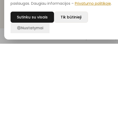
paslaugas. Daugiau informacijos –
Privatumo politikoje
.
Sutinku su visais
Tik būtinieji
Nustatymai
Prenumeruok naujienlaiškį
Pradžia
Ieškoti
Noriu
Krepšelis
Pasky
Gauk ekspertų grožio patarimus, naujienas ir išskirtines
akcijas tiesiai į savo el. paštą
PRENUMERUO
Parduotuvė
Kategorijos
Visi produktai
Dekoratyvinė kosmetika
Naujienos
Mineralinė kosmetika