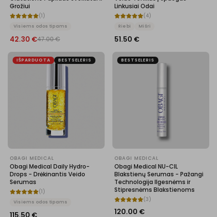
Grožiui
Linkusiai Odai
(
1
)
(
4
)
Visiems odos tipams
Riebi
Mišri
42.30
€
51.50
€
47.00
€
IŠPARDUOTA
BESTSELERIS
BESTSELERIS
OBAGI MEDICAL
OBAGI MEDICAL
Obagi Medical Daily Hydro-
Obagi Medical NU-CIL
Drops - Drėkinantis Veido
Blakstienų Serumas - Pažangi
Serumas
Technologija Ilgesnėms ir
Stipresnėms Blakstienoms
(
1
)
(
3
)
Visiems odos tipams
120.00
€
115.50
€