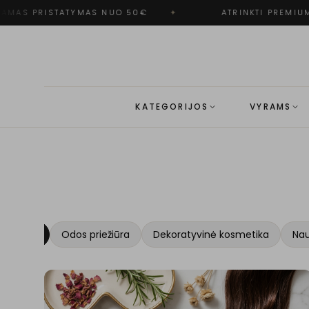
PRISTATYMAS NUO 50€
✦
ATRINKTI PREMIUM PREK
KATEGORIJOS
VYRAMS
Visi
Odos priežiūra
Dekoratyvinė kosmetika
Nau