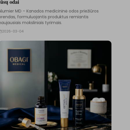
jūsų odai
Alumier MD – Kanados medicininė odos priežiūros
brendas, formuluojantis produktus remiantis
naujausiais moksliniais tyrimais.
2026-03-04