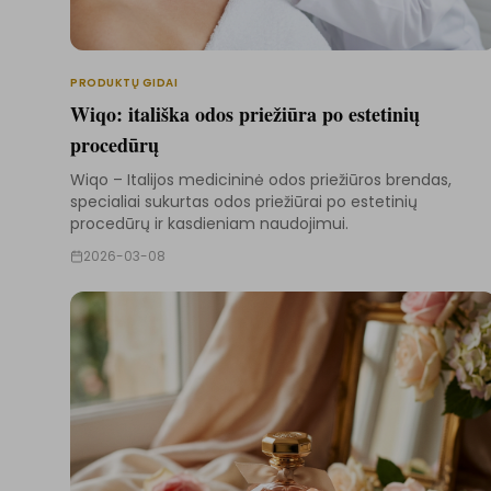
PRODUKTŲ GIDAI
Wiqo: itališka odos priežiūra po estetinių
procedūrų
Wiqo – Italijos medicininė odos priežiūros brendas,
specialiai sukurtas odos priežiūrai po estetinių
procedūrų ir kasdieniam naudojimui.
2026-03-08