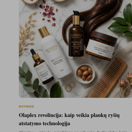
RUTINOS
Olaplex revoliucija: kaip veikia plaukų ryšių
atstatymo technologija