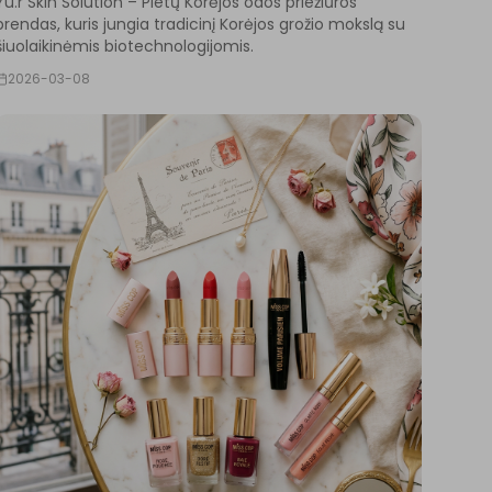
Yu.r Skin Solution – Pietų Korėjos odos priežiūros
brendas, kuris jungia tradicinį Korėjos grožio mokslą su
šiuolaikinėmis biotechnologijomis.
2026-03-08