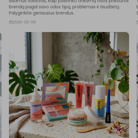
Išsamus vadovas, kaip pasirinkti tinkamą odos priežiūros
e
brendą pagal savo odos tipą, problemas ir biudžetą.
Palyginkite geriausius brendus.
2026-03-09