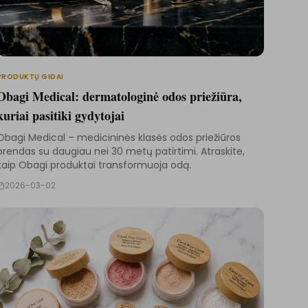
PRODUKTŲ GIDAI
Obagi Medical: dermatologinė odos priežiūra,
kuriai pasitiki gydytojai
Obagi Medical – medicininės klasės odos priežiūros
brendas su daugiau nei 30 metų patirtimi. Atraskite,
kaip Obagi produktai transformuoja odą.
2026-03-02