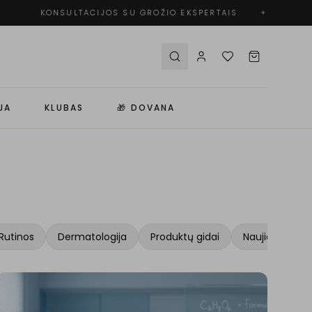
KONSULTACIJOS SU GROŽIO EKSPERTAIS
✦
NEMO
JA
KLUBAS
🎁 DOVANA
Rutinos
Dermatologija
Produktų gidai
Naujienos