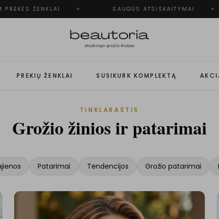
ĖS ŽENKLAI
✦
SAUGŪS ATSISKAITYMAI
✦
PREKIŲ ŽENKLAI
SUSIKURK KOMPLEKTĄ
AKCI
TINKLARAŠTIS
Grožio žinios ir patarimai
jienos
Patarimai
Tendencijos
Grožio patarimai