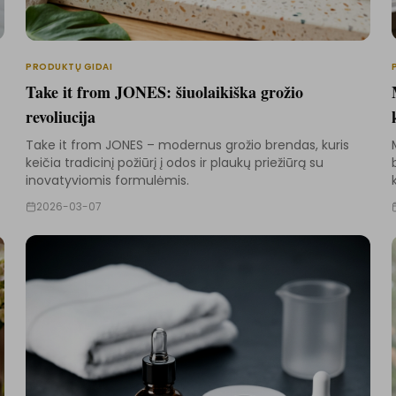
PRODUKTŲ GIDAI
Take it from JONES: šiuolaikiška grožio
revoliucija
Take it from JONES – modernus grožio brendas, kuris
keičia tradicinį požiūrį į odos ir plaukų priežiūrą su
inovatyviomis formulėmis.
2026-03-07