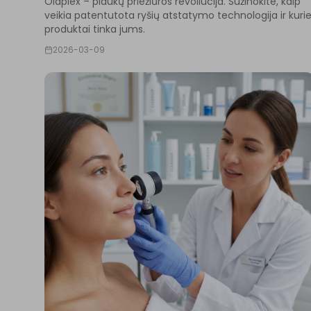
Olaplex – plaukų priežiūros revoliucija. Sužinokite, kaip
veikia patentutota ryšių atstatymo technologija ir kuri
produktai tinka jums.
2026-03-09