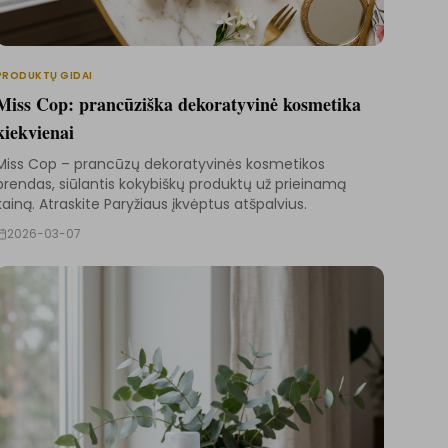
PRODUKTŲ GIDAI
Miss Cop: prancūziška dekoratyvinė kosmetika
kiekvienai
Miss Cop – prancūzų dekoratyvinės kosmetikos
brendas, siūlantis kokybiškų produktų už prieinamą
kainą. Atraskite Paryžiaus įkvėptus atšpalvius.
2026-03-07