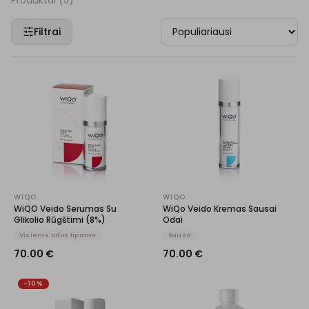
Produktai (
5
)
Filtrai
WIQO
WIQO
WiQO Veido Serumas Su
WiQo Veido Kremas Sausai
Glikolio Rūgštimi (8%)
Odai
Visiems odos tipams
Sausa
70.00
€
70.00
€
-10%