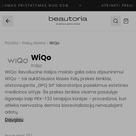
KAMAS PRISTATYMAS NUO 50€
✦
ATRINKTI PREMI
Pradžia
Prekių ženklai
WiQo
WiQo
Italija
WiQo: Revoliucinė Italijos mokslo galia odos atjauninimui
WiQo – tai aukščiausios klasės italų prekės ženklas,
atstovaujantis „GPQ Srl“ laboratorijos pasiekimus estetinės
medicinos srityje. Šis prekės ženklas visame pasaulyje
išgarsėjo kaip PRX-T33 terapijos kūrėjas – procedūros, kuri
atlieka neinvazinę dermos biorevitalizaciją nenaudojant
adatų.
Daugiau