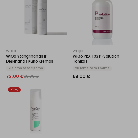
WIQO
WIQO
WiQo Stangrinantis ir
WiQo PRX T33 P-Solution
Drėkinantis Kūno Kremas
Tonikas
Visiems odos tipams
Visiems odos tipams
72.00
€
69.00
€
80.00
€
-11%