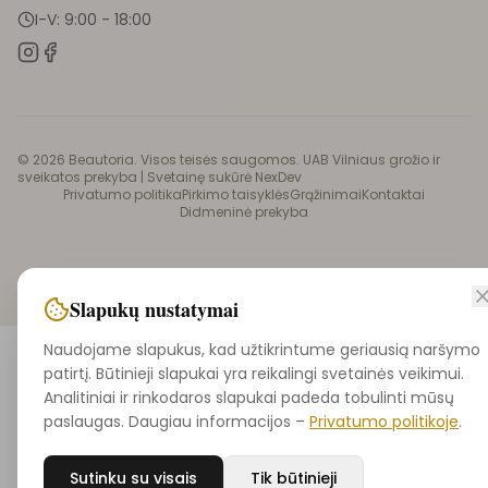
I-V: 9:00 - 18:00
©
2026
Beautoria. Visos teisės saugomos. UAB Vilniaus grožio ir
sveikatos prekyba |
Svetainę sukūrė NexDev
Privatumo politika
Pirkimo taisyklės
Grąžinimai
Kontaktai
Didmeninė prekyba
Slapukų nustatymai
Naudojame slapukus, kad užtikrintume geriausią naršymo
patirtį. Būtinieji slapukai yra reikalingi svetainės veikimui.
Analitiniai ir rinkodaros slapukai padeda tobulinti mūsų
paslaugas. Daugiau informacijos –
Privatumo politikoje
.
Sutinku su visais
Tik būtinieji