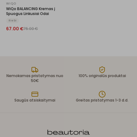
WIQO
WiQo BALANCING Kremas į
Spuogus Linkusiai Odai
Riebi
67.00
€
75.00
€
Nemokamas pristatymas nuo
100% originalūs produktai
50€
Saugūs atsiskaitymai
Greitas pristatymas 1-3 d.d.