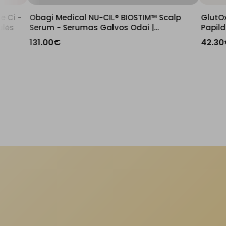
al NU-CIL® BIOSTIM™ Scalp
GlutOx Maisto Papildas | 
umas Galvos Odai |
Papildas Sveikatai ir Groži
 Plaukų Augimą
42.30
€
47.00
€