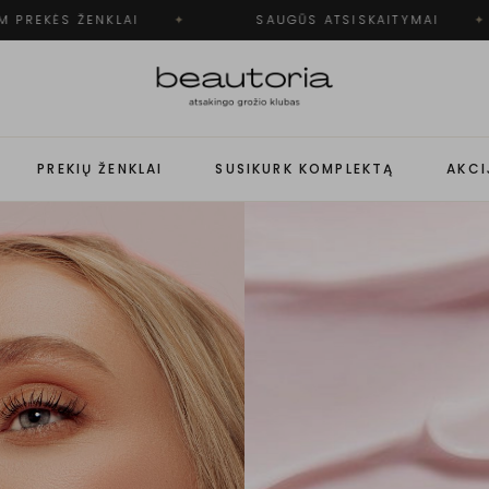
EKĖS ŽENKLAI
✦
SAUGŪS ATSISKAITYMAI
✦
PREKIŲ ŽENKLAI
SUSIKURK KOMPLEKTĄ
AKCI