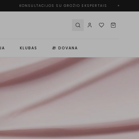
KONSULTACIJOS SU GROŽIO EKSPERTAIS
✦
NEM
JA
KLUBAS
🎁 DOVANA