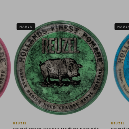
A
NAUJA
REUZEL