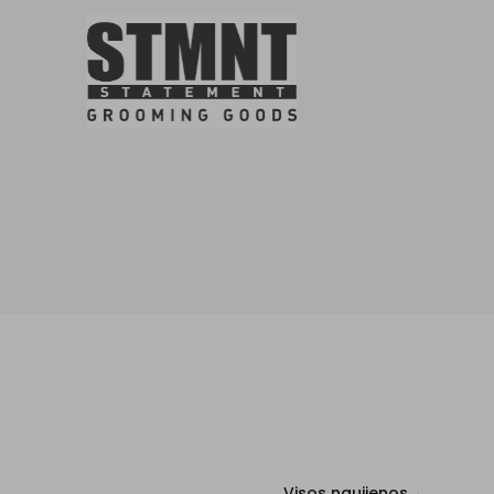
Visos naujienos
→