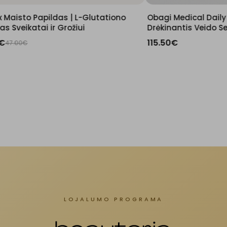
L-Glutationo
Obagi Medical Daily Hydro-Drops -
ui
Drėkinantis Veido Serumas
115.50
€
LOJALUMO PROGRAMA