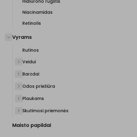
Hialurono rūgštis
Niacinamidas
Retinolis
Vyrams
Rutinos
Veidui
Barzdai
Odos priežiūra
Plaukams
Skutimosi priemonės
Maisto papildai