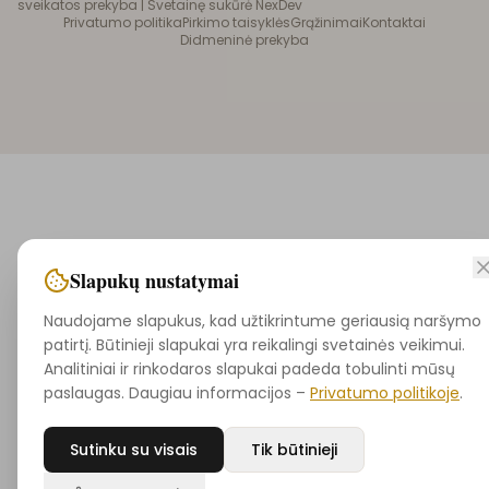
sveikatos prekyba |
Svetainę sukūrė NexDev
Privatumo politika
Pirkimo taisyklės
Grąžinimai
Kontaktai
Didmeninė prekyba
Slapukų nustatymai
Naudojame slapukus, kad užtikrintume geriausią naršymo
patirtį. Būtinieji slapukai yra reikalingi svetainės veikimui.
Analitiniai ir rinkodaros slapukai padeda tobulinti mūsų
paslaugas. Daugiau informacijos –
Privatumo politikoje
.
Sutinku su visais
Tik būtinieji