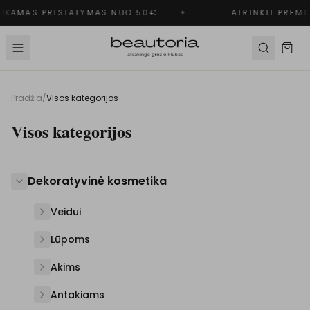
KAMAS PRISTATYMAS NUO 50€
✦
ATRINKTI PREMI
Pradžia
/
Visos kategorijos
Visos kategorijos
Dekoratyvinė kosmetika
Veidui
Lūpoms
Akims
Antakiams