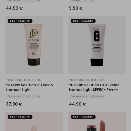
Visiems odos tipams
Jautri
Sausa
44.90
€
9.90
€
BESTSELERIS
BESTSELERIS
YU.R SKIN SOLUTION
YU.R SKIN SOLUTION
Yu.r Skin Solution DD veido
Yu.r Skin Solution CCC veido
kremas | Light
kremas Light SPF50+ PA+++
Visiems odos tipams
Visiems odos tipams
37.90
€
44.90
€
BESTSELERIS
BESTSELERIS