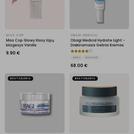
MISS COP
OBAGI MEDICAL
Miss Cop Glowy Kissy lūpų
Obagi Medical Hydrate Light -
blizgesys Vanille
Drėkinamasis Gelinis Kremas
(
1
)
9.90
€
Mišri
Normali
68.00
€
BESTSELERIS
BESTSELERIS