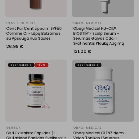
CENT PUR CENT
OBAGI MEDICAL
Cent Pur Cent Lipbalm SPF50
Obagi Medical NU-CIL®
Comme Ci - Lūpų Balzamas
BIOSTIM™ Scalp Serum -
su Apsauga nuo Saulės
Serumas Galvos Odai |
Skatinantis Plaukų Augimą
26.99
€
131.00
€
BESTSELERIS
-10%
BESTSELERIS
GLUTOX
OBAGI MEDICAL
GlutOx Maisto Papildas | L-
Obagi Medical CLENZIderm -
Glutationo Papildas Sveikatai ir
Veido Tonikas į Spuogus