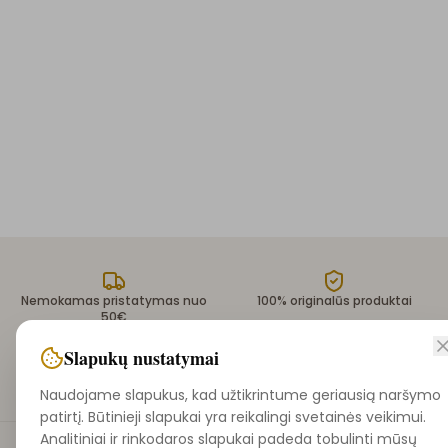
Nemokamas pristatymas nuo
100% originalūs produktai
50€
Slapukų nustatymai
Saugūs atsiskaitymai
Greitas pristatymas 1-3 d.d.
Naudojame slapukus, kad užtikrintume geriausią naršymo
patirtį. Būtinieji slapukai yra reikalingi svetainės veikimui.
Analitiniai ir rinkodaros slapukai padeda tobulinti mūsų