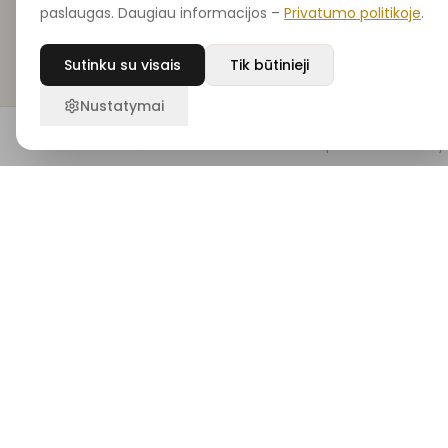
paslaugas. Daugiau informacijos –
Privatumo politikoje
.
Sutinku su visais
Tik būtinieji
Nustatymai
Prenumeruok naujienlaiškį
Pradžia
Ieškoti
Noriu
Krepšelis
Pasky
Gauk ekspertų grožio patarimus, naujienas ir išskirtines
akcijas tiesiai į savo el. paštą
PRENUMERUO
Parduotuvė
Kategorijos
Visi produktai
Dekoratyvinė kosmetika
Naujienos
Mineralinė kosmetika