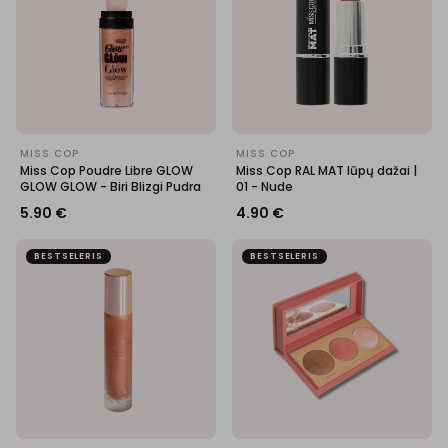
MISS COP
MISS COP
Miss Cop Poudre Libre GLOW
Miss Cop RAL MAT lūpų dažai |
GLOW GLOW - Biri Blizgi Pudra
01 - Nude
5.90
€
4.90
€
BESTSELERIS
BESTSELERIS