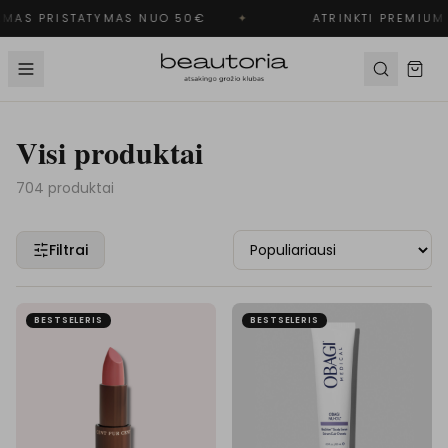
AS PRISTATYMAS NUO 50€
✦
ATRINKTI PREMIUM 
Visi produktai
704
produktai
Filtrai
BESTSELERIS
BESTSELERIS