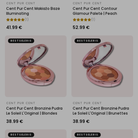
CENT PUR CENT
CENT PUR CENT
Cent Pur Cent Makiažo Bazė
Cent Pur Cent Contour
Illuminating
Glamour Paletė | Peach
(
1
)
(
1
)
41.99
€
52.99
€
BESTSELERIS
BESTSELERIS
CENT PUR CENT
CENT PUR CENT
Cent Pur Cent Bronzinė Pudra
Cent Pur Cent Bronzinė Pudra
Le Soleil L'Original | Blondes
Le Soleil L'Original | Brunettes
38.99
€
38.99
€
BESTSELERIS
BESTSELERIS