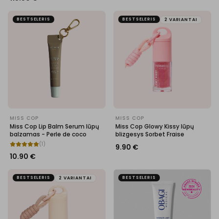
BESTSELERIS
BESTSELERIS
2 VARIANTAI
MISS COP
MISS COP
Miss Cop Lip Balm Serum lūpų
Miss Cop Glowy Kissy lūpų
balzamas - Perle de coco
blizgesys Sorbet Fraise
(
1
)
9.90
€
10.90
€
BESTSELERIS
BESTSELERIS
2 VARIANTAI