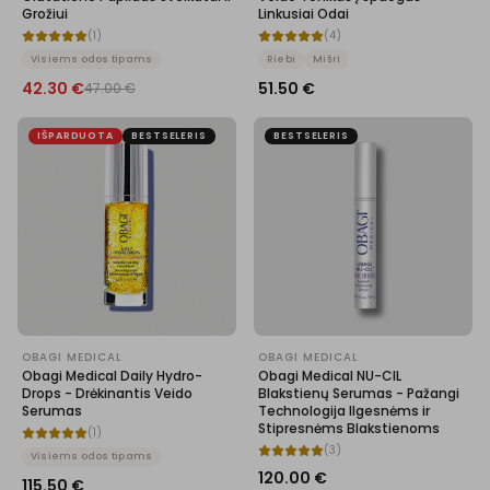
Grožiui
Linkusiai Odai
(
1
)
(
4
)
Visiems odos tipams
Riebi
Mišri
42.30
€
51.50
€
47.00
€
IŠPARDUOTA
BESTSELERIS
BESTSELERIS
OBAGI MEDICAL
OBAGI MEDICAL
Obagi Medical Daily Hydro-
Obagi Medical NU-CIL
Drops - Drėkinantis Veido
Blakstienų Serumas - Pažangi
Serumas
Technologija Ilgesnėms ir
Stipresnėms Blakstienoms
(
1
)
(
3
)
Visiems odos tipams
120.00
€
115.50
€