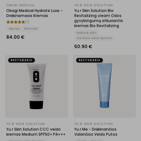
OBAGI MEDICAL
YU.R SKIN SOLUTION
Obagi Medical Hydrate Luxe -
Yu.r Skin Solution Bio
Drėkinamasis Kremas
Revitalizing cream Odos
gyvybingumą atkuriantis
(
1
)
kremas Bio Revitalizing
Sausa
Normali
Mature skin
84.00
€
Visiems odos tipams
50.90
€
BESTSELERIS
BESTSELERIS
YU.R SKIN SOLUTION
YU.R SKIN SOLUTION
Yu.r Skin Solution CCC veido
Yu.r Me - Drėkinančios
kremas Medium SPF50+ PA+++
Valančios Veido Putos