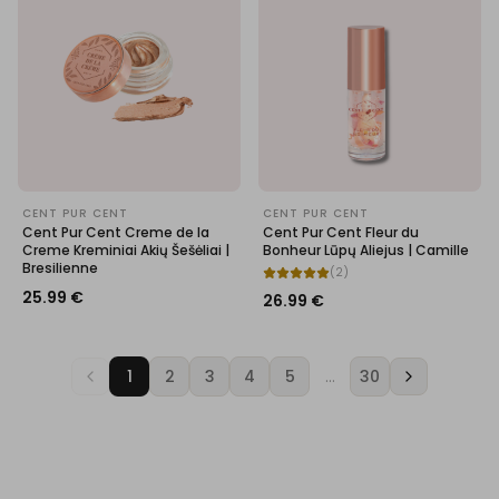
CENT PUR CENT
CENT PUR CENT
Cent Pur Cent Creme de la
Cent Pur Cent Fleur du
Creme Kreminiai Akių Šešėliai |
Bonheur Lūpų Aliejus | Camille
Bresilienne
(
2
)
25.99
€
26.99
€
1
2
3
4
5
…
30