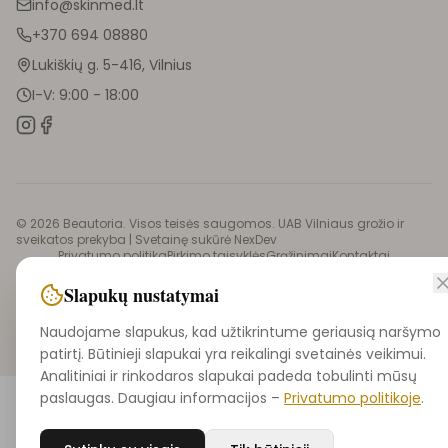
info@skinmed.lt
+370 694 08880
Lukiškių g. 5-416, Vilnius
I-V: 9:00 - 18:00
©
2026
Beautoria. Visos teisės saugomos. UAB Vilniaus grožio ir
sveikatos prekyba |
Svetainę sukūrė NexDev
Privatumo politika
Pirkimo taisyklės
Grąžinimai
Kontaktai
Didmeninė prekyba
Slapukų nustatymai
Naudojame slapukus, kad užtikrintume geriausią naršymo
patirtį. Būtinieji slapukai yra reikalingi svetainės veikimui.
Analitiniai ir rinkodaros slapukai padeda tobulinti mūsų
paslaugas. Daugiau informacijos –
Privatumo politikoje
.