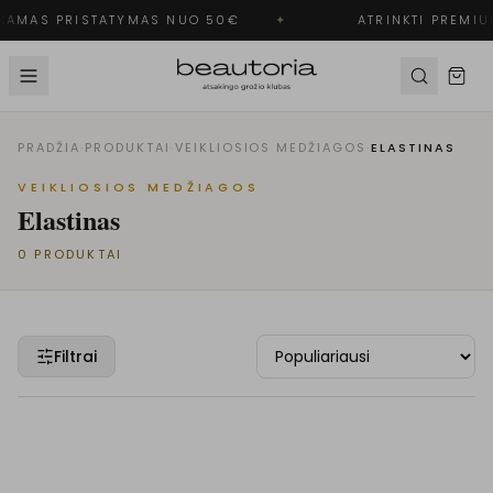
AMAS PRISTATYMAS NUO 50€
✦
ATRINKTI PREMIU
PRADŽIA
·
PRODUKTAI
·
VEIKLIOSIOS MEDŽIAGOS
·
ELASTINAS
VEIKLIOSIOS MEDŽIAGOS
Elastinas
0
PRODUKTAI
Filtrai