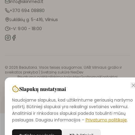
info@skinmed.lt
+370 694 08880
Lukiškių g. 5-416, Vilnius
I-V: 9:00 - 18:00
©
2026
Beautoria. Visos teisės saugomos. UAB Vilniaus grožio ir
sveikatos prekyba |
Svetainę sukūrė NexDev
Privatumo politika
Pirkimo taisyklės
Grąžinimai
Kontaktai
Didmeninė prekyba
Slapukų nustatymai
Naudojame slapukus, kad užtikrintume geriausią naršymo
patirtį. Būtinieji slapukai yra reikalingi svetainės veikimui.
Analitiniai ir rinkodaros slapukai padeda tobulinti mūsų
paslaugas. Daugiau informacijos –
Privatumo politikoje
.