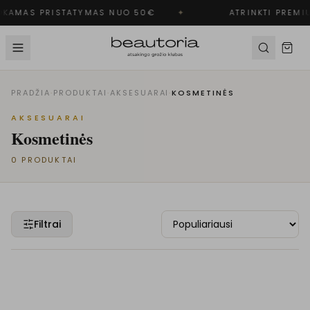
KAMAS PRISTATYMAS NUO 50€
✦
ATRINKTI PREMI
PRADŽIA
·
PRODUKTAI
·
AKSESUARAI
·
KOSMETINĖS
AKSESUARAI
Kosmetinės
0
PRODUKTAI
Filtrai