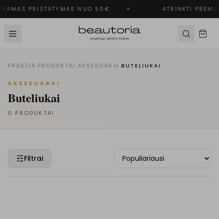
KAMAS PRISTATYMAS NUO 50€
✦
ATRINKTI PREMI
PRADŽIA
·
PRODUKTAI
·
AKSESUARAI
·
BUTELIUKAI
AKSESUARAI
Buteliukai
0
PRODUKTAI
Filtrai