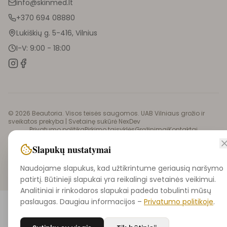
info@skinmed.lt
+370 694 08880
Lukiškių g. 5-416, Vilnius
I-V: 9:00 - 18:00
©
2026
Beautoria. Visos teisės saugomos. UAB Vilniaus grožio ir
sveikatos prekyba |
Svetainę sukūrė NexDev
Privatumo politika
Pirkimo taisyklės
Grąžinimai
Kontaktai
Didmeninė prekyba
Slapukų nustatymai
Naudojame slapukus, kad užtikrintume geriausią naršymo
patirtį. Būtinieji slapukai yra reikalingi svetainės veikimui.
Analitiniai ir rinkodaros slapukai padeda tobulinti mūsų
paslaugas. Daugiau informacijos –
Privatumo politikoje
.