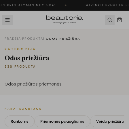
S PRISTATYMAS NUO 50€
✦
ATRINKTI PREMIUM PR
PRADŽIA
·
PRODUKTAI
·
ODOS PRIEŽIŪRA
KATEGORIJA
Odos priežiūra
336
PRODUKTAI
Odos priežiūros priemonės
PAKATEGORIJOS
Rankoms
Priemonės paaugliams
Veido priežiūros 