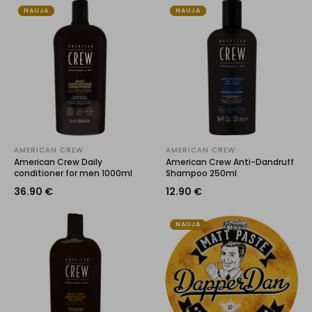
NAUJA
NAUJA
AMERICAN CREW
AMERICAN CREW
American Crew Daily
American Crew Anti-Dandruff
conditioner for men 1000ml
Shampoo 250ml
36.90
€
12.90
€
NAUJA