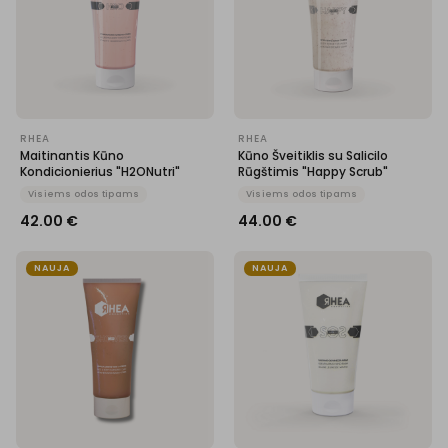
RHEA
RHEA
Maitinantis Kūno
Kūno Šveitiklis su Salicilo
Kondicionierius "H2ONutri"
Rūgštimis "Happy Scrub"
Visiems odos tipams
Visiems odos tipams
42.00
€
44.00
€
NAUJA
NAUJA