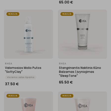
65.00
€
NAUJA
NAUJA
RHEA
RHEA
Valomosios Molio Putos
Stangrinantis Naktinis Kūno
"SoftyClay"
Balzamas | Įvyniojimas
"SleepTone"
Visiems odos tipams
65.50
€
37.50
€
NAUJA
NAUJA