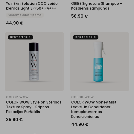
Yu.r Skin Solution CCC veido
ORIBE Signature Shampoo -
kremas Light SPF50+ PA+++
Kasdienis šampūnas
Visiems odos tipams
56.90
€
44.90
€
BESTSELERIS
BESTSELERIS
COLOR WOW
COLOR WOW
COLOR WOW Style on Steroids
COLOR WOW Money Mist
Texture Spray - Stiprios
Leave-In Conditioner -
Fiksacijos Purškiklis
Nenuplaunamas
Kondicionierius
35.90
€
44.90
€