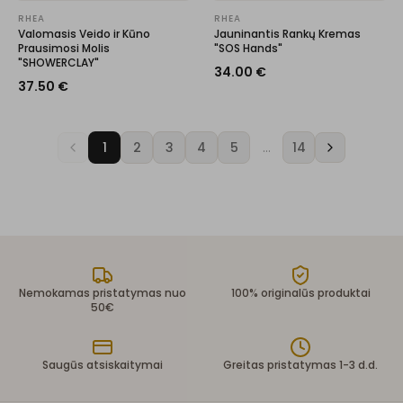
RHEA
RHEA
Valomasis Veido ir Kūno
Jauninantis Rankų Kremas
Prausimosi Molis
"SOS Hands"
"SHOWERCLAY"
34.00
€
37.50
€
1
2
3
4
5
…
14
Nemokamas pristatymas nuo
100% originalūs produktai
50€
Saugūs atsiskaitymai
Greitas pristatymas 1-3 d.d.