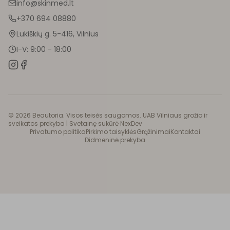
info@skinmed.lt
+370 694 08880
Lukiškių g. 5-416, Vilnius
I-V: 9:00 - 18:00
©
2026
Beautoria. Visos teisės saugomos. UAB Vilniaus grožio ir
sveikatos prekyba |
Svetainę sukūrė NexDev
Privatumo politika
Pirkimo taisyklės
Grąžinimai
Kontaktai
Didmeninė prekyba