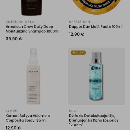
AMERICAN CREW
DAPPER DAN
American Crew Daily Deep
Dapper Dan Matt Paste 100ml
Moisturizing Shampoo 1000ml
12.90
€
39.90
€
NAUJA
KEMON
RHEA
Kemon Actyva Volume e
Dvifazis Detoksikuojantis,
Corposita Spray 125 ml
Drenuojantis Kūno Losjonas
"2Drain"
12.90
€