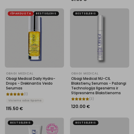
IŠPARDUOTA
BESTSELERIS
BESTSELERIS
OBAGI MEDICAL
OBAGI MEDICAL
Obagi Medical Daily Hydro-
Obagi Medical NU-CIL
Drops - Drėkinantis Veido
Blakstienų Serumas - Pažangi
Serumas
Technologija Ilgesnėms ir
Stipresnėms Blakstienoms
(
1
)
(
3
)
Visiems odos tipams
120.00
€
115.50
€
BESTSELERIS
BESTSELERIS