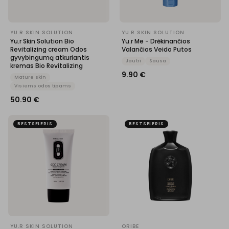
YU.R SKIN SOLUTION
YU.R SKIN SOLUTION
Yu.r Skin Solution Bio
Yu.r Me - Drėkinančios
Revitalizing cream Odos
Valančios Veido Putos
gyvybingumą atkuriantis
Jautri
Sausa
kremas Bio Revitalizing
9.90
€
Mature skin
Visiems odos tipams
50.90
€
BESTSELERIS
BESTSELERIS
YU.R SKIN SOLUTION
ORIBE