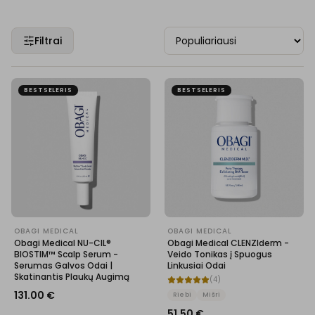
Filtrai
BESTSELERIS
BESTSELERIS
OBAGI MEDICAL
OBAGI MEDICAL
Obagi Medical NU-CIL®
Obagi Medical CLENZIderm -
BIOSTIM™ Scalp Serum -
Veido Tonikas į Spuogus
Serumas Galvos Odai |
Linkusiai Odai
Skatinantis Plaukų Augimą
(
4
)
131.00
€
Riebi
Mišri
51.50
€