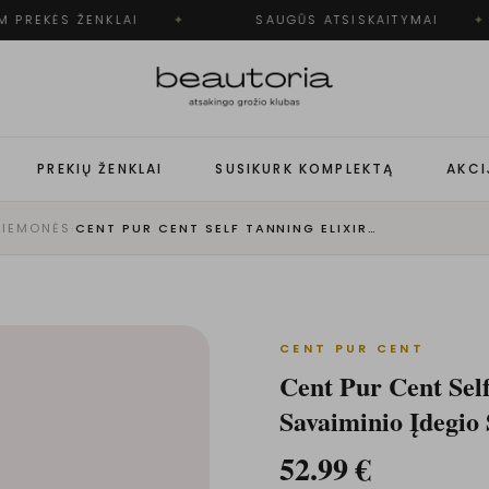
 PREKĖS ŽENKLAI
✦
SAUGŪS ATSISKAITYMAI
✦
PREKIŲ ŽENKLAI
SUSIKURK KOMPLEKTĄ
AKCI
RIEMONĖS
·
CENT PUR CENT SELF TANNING ELIXIR WONDER DROPS - SAVAIMINIO ĮDEGIO SERUMAS KŪNUI
CENT PUR CENT
Cent Pur Cent Sel
Savaiminio Įdegio
52.99
€