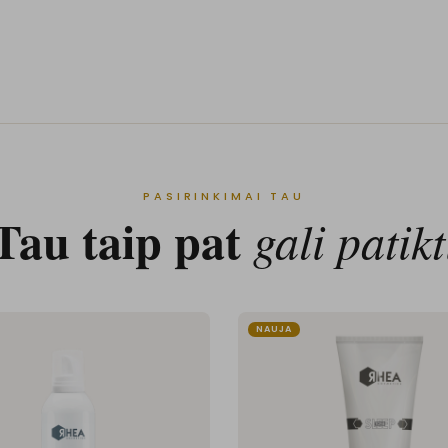
PASIRINKIMAI TAU
Tau taip pat
gali patikt
NAUJA