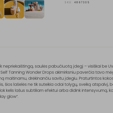
SKU:
4867305
k nepriekaištingą, saulės pabučiuotą įdegį – visiškai be UV 
 Self Tanning Wonder Drops akimirksniu paverčia tavo mė
ną maitinamu, drėkinančiu savitu įdegiu. Praturtintos kokos
ais, šios lašelės ne tik suteikia odai tolygų, sveiką atspalvį, bet
k kelis lašus subtiliam efektui arba didink intensyvumą, ko