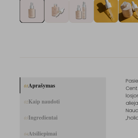
Pasie
Aprašymas
01
Cent
losjo
Kaip naudoti
02
aliej
Naudo
Ingredientai
03
Atsiliepimai
04