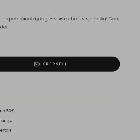
ulės pabučiuotą įdegį – visiškai be UV spindulių! Cent
nder
Į KREPŠELĮ
nuo 50€
rantija
ertais