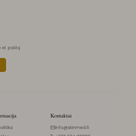
o el. paštą
ormacija
Kontaktai
olitika
info@skinmed.lt