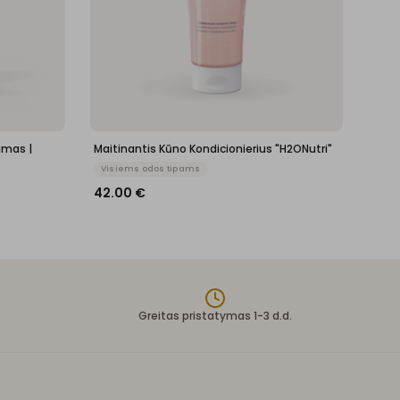
amas |
Maitinantis Kūno Kondicionierius "H2ONutri"
Visiems odos tipams
42.00
€
Greitas pristatymas 1-3 d.d.