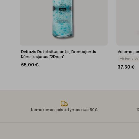
Dvifazis Detoksikuojantis, Drenuojantis
Valomosios
Kūno Losjonas "2Drain"
Visiems od
65.00
€
37.50
€
Nemokamas pristatymas nuo 50€
1