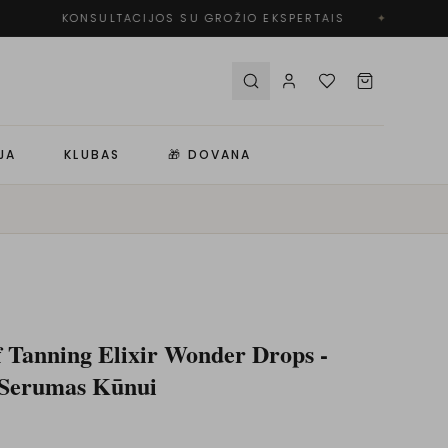
KONSULTACIJOS SU GROŽIO EKSPERTAIS
✦
JA
KLUBAS
🎁 DOVANA
f Tanning Elixir Wonder Drops -
 Serumas Kūnui