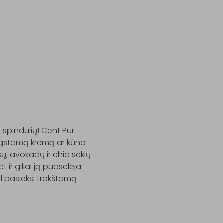
spindulių! Cent Pur 
gstamą kremą ar kūno 
ų, avokadų ir chia sėklų 
 ir giliai ją puoselėja. 
l pasieksi trokštamą 