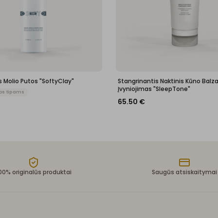
 Molio Putos "SoftyClay"
Stangrinantis Naktinis Kūno Balz
Įvyniojimas "SleepTone"
os tipams
65.50
€
00% originalūs produktai
Saugūs atsiskaitymai