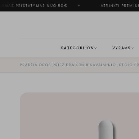
AMAS PRISTATYMAS NUO 50€
✦
ATRINKTI PREMIUM
KATEGORIJOS
VYRAMS
PRADŽIA
·
ODOS PRIEŽIŪRA
·
KŪNUI
·
SAVAIMINIO ĮDEGIO P