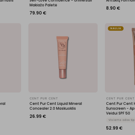
namasis
Self-Love Confidence – Universali
Antakių Formav
Makiažo Paletė
8.90
€
79.90
€
NAUJA
CENT PUR CENT
CENT PUR CENT
ral
Cent Pur Cent Liquid Mineral
Cent Pur Cent 
Concealer 2.0 Maskuoklis
Sunscreen - Ap
Veidui SPF 50
26.99
€
Visiems odos ti
52.99
€