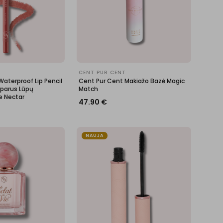
CENT PUR CENT
aterproof Lip Pencil
Cent Pur Cent Makiažo Bazė Magic
sparus Lūpų
Match
e Nectar
47.90
€
NAUJA