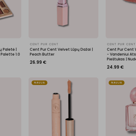
CENT PUR CENT
CENT PUR CENT
ų Paletė |
Cent Pur Cent Velvet Lūpų Dažai |
Cent Pur Cent W
Palette 1.0
Peach Butter
- Vandeniui At
Pieštukas | Nud
26.99
€
24.99
€
NAUJA
NAUJA