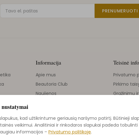
PRENUMERUOTI
Informacija
Teisinė inf
etika
Apie mus
Privatumo p
ka
Beautoria Club
Pirkimo tais
Naujienos
Grąžinimų ir
Grožio tinklaraštis
 nustatymai
ika
Kontaktai
apukus, kad užtikrintume geriausią naršymo patirtį. Būtinieji sla
Grąžinimų politika
etainės veikimui. Analitiniai ir rinkodaros slapukai padeda tobulin
Daugiau informacijos –
Privatumo politikoje
.