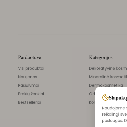
Parduotuvė
Kategorijos
Visi produktai
Dekoratyvinė kosm
Naujienos
Mineralinė kosmeti
Pasiūlymai
Dermokosmetika
Prekių ženklai
Odos priežiūra
Slapukų
Bestselleriai
Korejietiška kosmet
Naudojame sl
reikalingi sv
paslaugas. 