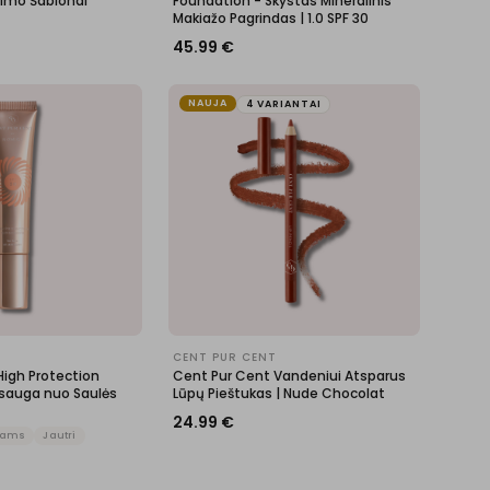
imo Šablonai
Foundation - Skystas Mineralinis
Makiažo Pagrindas | 1.0 SPF 30
45.99
€
NAUJA
4 VARIANTAI
CENT PUR CENT
High Protection
Cent Pur Cent Vandeniui Atsparus
sauga nuo Saulės
Lūpų Pieštukas | Nude Chocolat
24.99
€
pams
Jautri