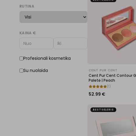
RUTINA
KAINA €
Profesionali kosmetika
Su nuolaida
CENT PUR CENT
Cent Pur Cent Contour 
Paletė | Peach
(
1
)
52.99
€
BESTSELERIS