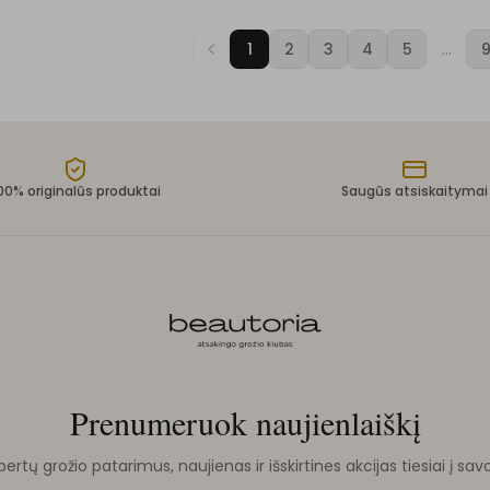
1
2
3
4
5
…
00% originalūs produktai
Saugūs atsiskaitymai
Prenumeruok naujienlaiškį
rtų grožio patarimus, naujienas ir išskirtines akcijas tiesiai į sav