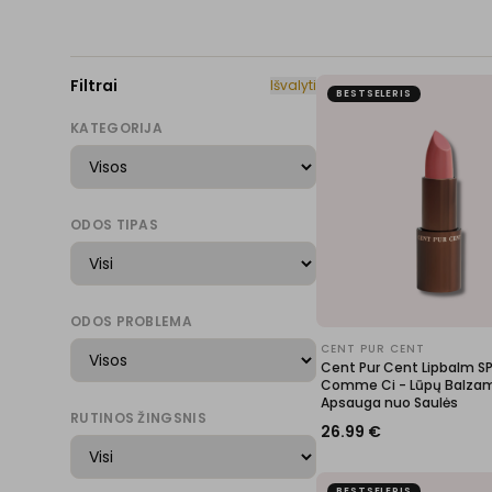
Filtrai
Išvalyti
BESTSELERIS
KATEGORIJA
ODOS TIPAS
ODOS PROBLEMA
CENT PUR CENT
Cent Pur Cent Lipbalm S
Comme Ci - Lūpų Balza
Apsauga nuo Saulės
RUTINOS ŽINGSNIS
26.99
€
BESTSELERIS