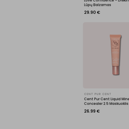
Love Confidence – Drėki
Lūpų Balzamas
29.90
€
CENT PUR CENT
Cent Pur Cent Liquid Mine
Concealer 2.5 Maskuoklis
26.99
€