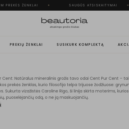
 PREKĖS ŽENKLAI
✦
SAUGŪS ATSISKAITYMAI
✦
PREKIŲ ŽENKLAI
SUSIKURK KOMPLEKTĄ
AKCI
 Cent: Natūralus mineralinis grožis tavo odai Cent Pur Cent – tai i
os prekės ženklas, kurio filosofija telpa trijuose žodžiuose: grynu
s. Sukurta vizažistės Caroline Rigo, ši linija skirta moterims, kuri
ių, puoselėjančių odą, o ne ją maskuojančių.
u