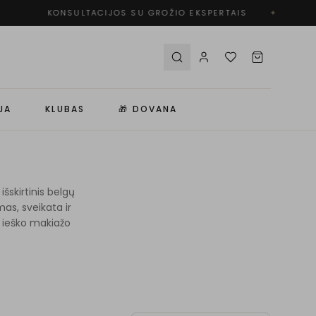
KONSULTACIJOS SU GROŽIO EKSPERTAIS
✦
JA
KLUBAS
🎁 DOVANA
šskirtinis belgų
mas, sveikata ir
os ieško makiažo