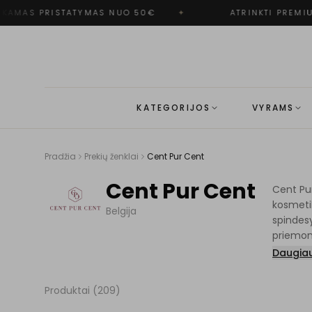
AMAS PRISTATYMAS NUO 50€
✦
ATRINKTI PREMIUM
KATEGORIJOS
VYRAMS
Pradžia
Prekių ženklai
Cent Pur Cent
Cent Pur Cent
Cent Pur
kosmetik
Belgija
spindesy
priemon
Daugia
Produktai (
209
)