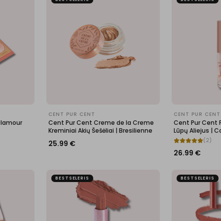
CENT PUR CENT
CENT PUR CENT
Glamour
Cent Pur Cent Creme de la Creme
Cent Pur Cent 
Kreminiai Akių Šešėliai | Bresilienne
Lūpų Aliejus | C
(
2
)
25.99
€
26.99
€
BESTSELERIS
BESTSELERIS