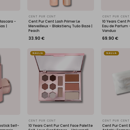
CENT PUR CENT
CENT PUR CENT
Mascara -
Cent Pur Cent Lash Primer Le
10 Years Cent P
as |
Merveilleux – Blakstienų Tušo Bazė |
Eau de Parfum 
Peach
Vanduo
33.90
€
69.90
€
NAUJA
NAUJA
CENT PUR CENT
CENT PUR CENT
stick Self-
10 Years Cent Pur Cent Face Palette
Cent Pur Cent B