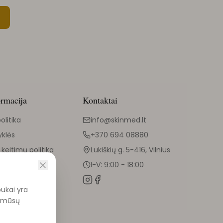
ormacija
Kontaktai
olitika
info@skinmed.lt
yklės
+370 694 08880
 keitimų politika
Lukiškių g. 5-416, Vilnius
I-V: 9:00 - 18:00
pukai yra
ti mūsų