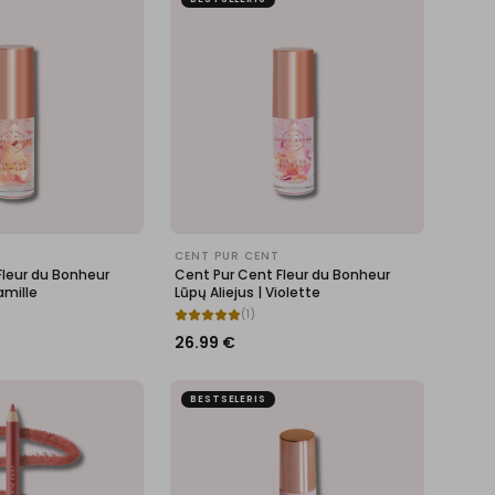
CENT PUR CENT
Fleur du Bonheur
Cent Pur Cent Fleur du Bonheur
amille
Lūpų Aliejus | Violette
(
1
)
26.99
€
BESTSELERIS