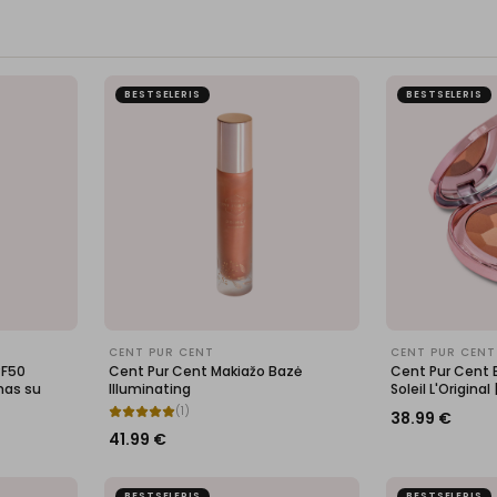
BESTSELERIS
BESTSELERIS
CENT PUR CENT
CENT PUR CENT
PF50
Cent Pur Cent Makiažo Bazė
Cent Pur Cent 
mas su
Illuminating
Soleil L'Original
(
1
)
38.99
€
41.99
€
BESTSELERIS
BESTSELERIS