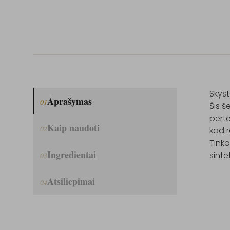
Skyst
Aprašymas
01
Šis š
perte
Kaip naudoti
02
kad r
Tinka
Ingredientai
sinte
03
Atsiliepimai
04