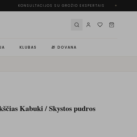
KONSULTACIJOS SU GROŽIO EKSPERTAIS
✦
JA
KLUBAS
🎁 DOVANA
kščias Kabuki / Skystos pudros