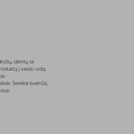
yžių, dėmių ar 
roduktą į veido odą, 
s.

is. Šereliai švelnūs, 
iaus.