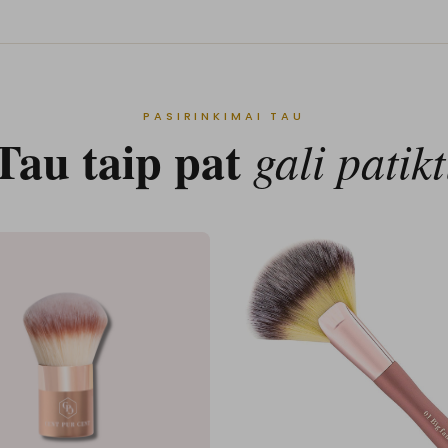
PASIRINKIMAI TAU
Tau taip pat
gali patikt