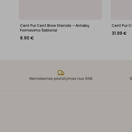
Cent Pur Cent Brow Stencils – Antakių
Cent Pur C
Formavimo Šablonai
31.99
€
8.90
€
Nemokamas pristatymas nuo 50€
1