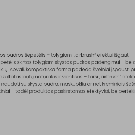
os pudros šepetėlis – tolygiam, „airbrush“ efektui išgauti.

epetėlis skirtas tolygiam skystos pudros padengimui – be dr
klių. Apvali, kompaktiška forma padeda švelniai įspausti p
ezultatas būtų natūralus ir vientisas – tarsi „airbrush“ efekta
 naudoti su skysta pudra, maskuokliu ar net kreminiais šešėlia
tiniai – todėl produktas paskirstomas efektyviai, be pertekl