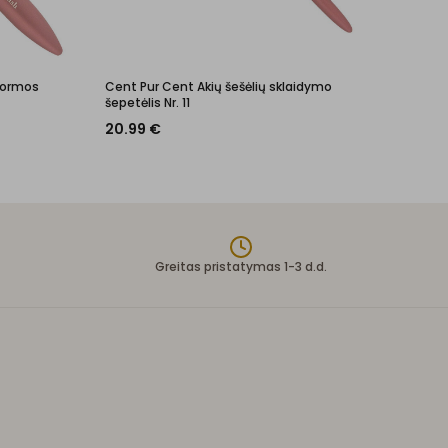
 formos
Cent Pur Cent Akių šešėlių sklaidymo
šepetėlis Nr. 11
20.99
€
Greitas pristatymas 1-3 d.d.