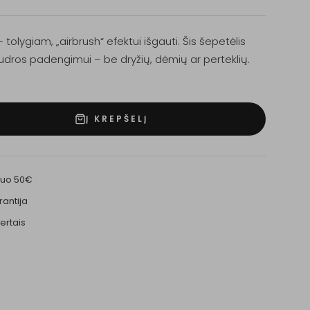
tolygiam, „airbrush“ efektui išgauti. Šis šepetėlis
udros padengimui – be dryžių, dėmių ar perteklių.
Į KREPŠELĮ
nuo 50€
rantija
ertais