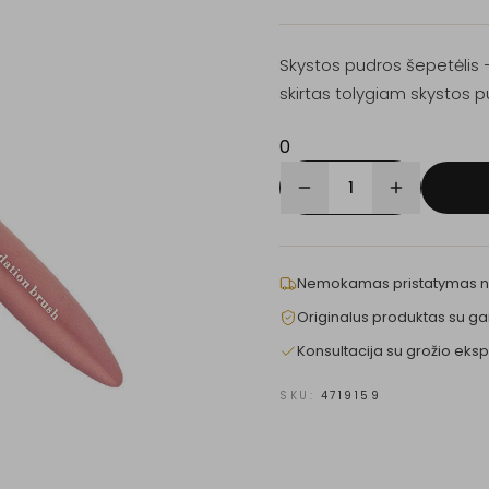
Skystos pudros šepetėlis – 
skirtas tolygiam skystos p
0
1
Nemokamas pristatymas 
Originalus produktas su ga
Konsultacija su grožio eksp
SKU:
4719159