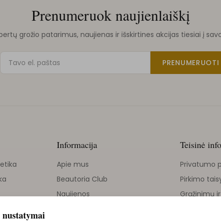
Prenumeruok naujienlaiškį
rtų grožio patarimus, naujienas ir išskirtines akcijas tiesiai į sav
PRENUMERUOTI
Informacija
Teisinė inf
etika
Apie mus
Privatumo p
ka
Beautoria Club
Pirkimo tais
Naujienos
Grąžinimų ir
Grožio tinklaraštis
 nustatymai