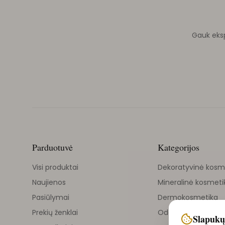
Gauk ekspe
Parduotuvė
Kategorijos
Visi produktai
Dekoratyvinė kosm
Naujienos
Mineralinė kosmeti
Pasiūlymai
Dermokosmetika
Prekių ženklai
Odos priežiūra
Slapukų