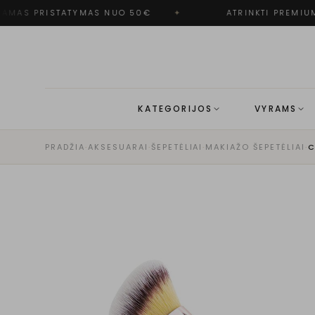
MAS PRISTATYMAS NUO 50€
✦
ATRINKTI PREMIUM
KATEGORIJOS
VYRAMS
PRADŽIA
·
AKSESUARAI
·
ŠEPETĖLIAI
·
MAKIAŽO ŠEPETĖLIAI
·