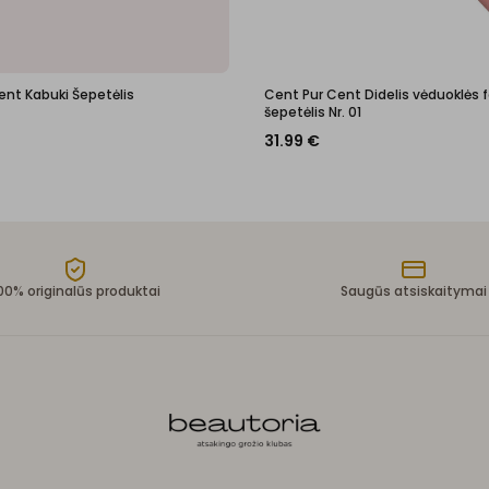
ent Kabuki Šepetėlis
Cent Pur Cent Didelis vėduoklės
šepetėlis Nr. 01
31.99
€
00% originalūs produktai
Saugūs atsiskaitymai