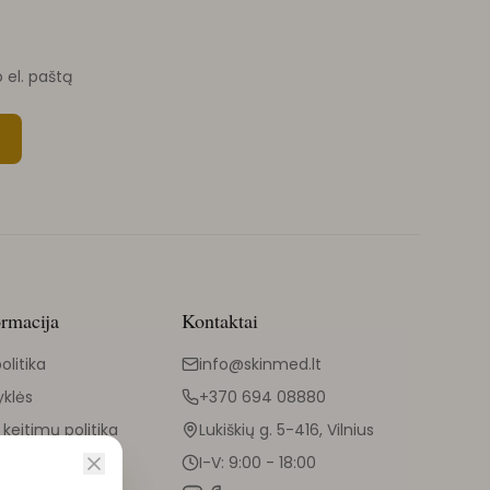
o el. paštą
ormacija
Kontaktai
olitika
info@skinmed.lt
yklės
+370 694 08880
 keitimų politika
Lukiškių g. 5-416, Vilnius
I-V: 9:00 - 18:00