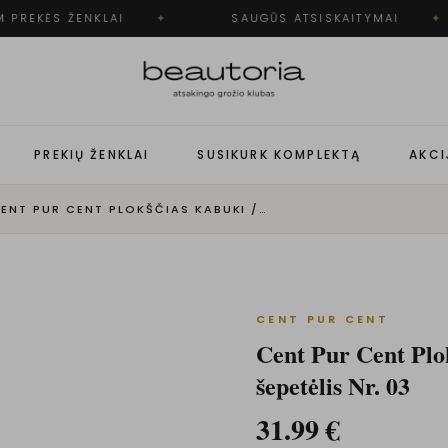
 PREKĖS ŽENKLAI
✦
SAUGŪS ATSISKAITYMAI
✦
PREKIŲ ŽENKLAI
SUSIKURK KOMPLEKTĄ
AKCI
CENT PUR CENT PLOKŠČIAS KABUKI / SKYSTOS PUDROS ŠEPETĖLIS NR. 03
CENT PUR CENT
Cent Pur Cent Plo
šepetėlis Nr. 03
31.99
€