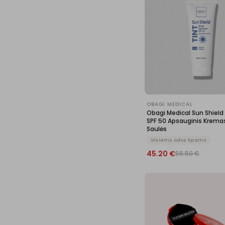
OBAGI MEDICAL
Obagi Medical Sun Shield
SPF 50 Apsauginis Krema
Saulės
Visiems odos tipams
45.20
€
56.50
€