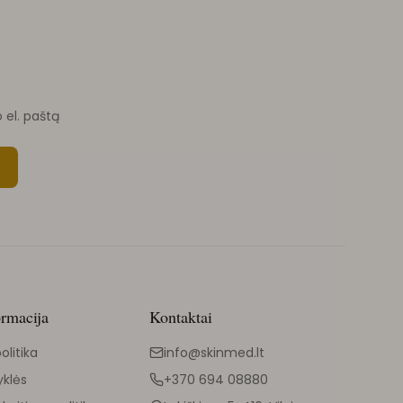
o el. paštą
ormacija
Kontaktai
olitika
info@skinmed.lt
yklės
+370 694 08880