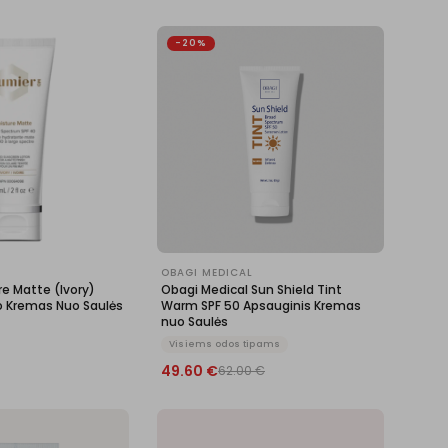
-20%
OBAGI MEDICAL
re Matte (Ivory)
Obagi Medical Sun Shield Tint
o Kremas Nuo Saulės
Warm SPF 50 Apsauginis Kremas
nuo Saulės
Visiems odos tipams
49.60
€
62.00
€