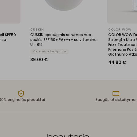
CUSKIN
COLOR WOW
il SPF50
CUSKIN apsauginis serumas nuo
COLOR WOW Dr
a su
saulės SPF 50+ PA++++ su vitaminu
Strength Ultra 
U ir B12
Frizz Treatment
Priemonė Pasiš
Visiems odos tipams
Glotnumo Atkū
39.00
€
44.90
€
00% originalūs produktai
Saugūs atsiskaitymai