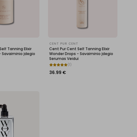
T
CENT PUR CENT
elf Tanning Elixir
Cent Pur Cent Self Tanning Elixir
 Savaiminio Įdegio
Wonder Drops - Savaiminio Įdegio
Serumas Veidui
(
1
)
36.99
€