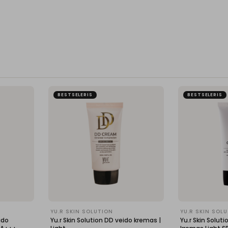
BESTSELERIS
BESTSELERIS
YU.R SKIN SOLUTION
YU.R SKIN SOL
ido
Yu.r Skin Solution DD veido kremas |
Yu.r Skin Solut