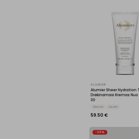
ALUMIER
Alumier Sheer Hydration 
Drėkinamasi Kremas Nuo 
30
Sausa
Jautri
59.50
€
-20%