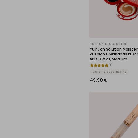
YU.R SKIN SOLUTION
Yu.r Skin Solution Moist la
cushion Drėkinantis kušo
SPF50 #23, Medium
(
1
)
Visiems odos tipams
49.90
€