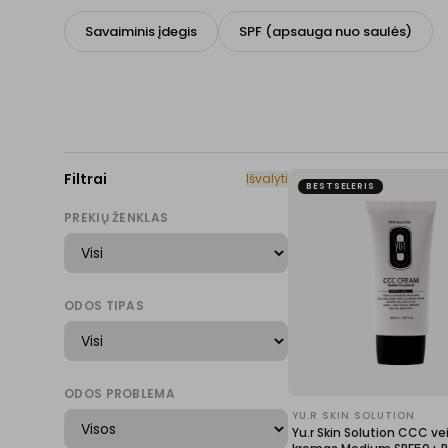
Savaiminis įdegis
SPF (apsauga nuo saulės)
Filtrai
Išvalyti
BESTSELERIS
PREKIŲ ŽENKLAS
ODOS TIPAS
ODOS PROBLEMA
YU.R SKIN SOLUTION
Yu.r Skin Solution CCC ve