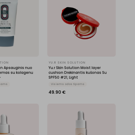
UTION
YU.R SKIN SOLUTION
ion Apsauginis nuo
Yu.r Skin Solution Moist layer
remas su kolagenu
cushion Drėkinantis kušonas Su
+
SPF50 #21, Light
ipams
Visiems odos tipams
49.90
€