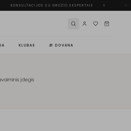
KONSULTACIJOS SU GROŽIO EKSPERTAIS
✦
NEM
JA
KLUBAS
🎁 DOVANA
vaiminis įdegis