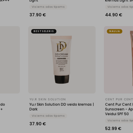
PA+++
Light
kremas Light 
Visiems odos tipams
Visiems odos t
37.90
€
44.90
€
BESTSELERIS
NAUJA
YU.R SKIN SOLUTION
CENT PUR CEN
ido
Yu.r Skin Solution DD veido kremas |
Cent Pur Cent 
++
Dark
Sunscreen - A
Veidui SPF 50
Visiems odos tipams
Visiems odos t
37.90
€
52.99
€