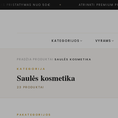
 PRISTATYMAS NUO 50€
✦
ATRINKTI PREMIUM PRE
KATEGORIJOS
VYRAMS
PRADŽIA
·
PRODUKTAI
·
SAULĖS KOSMETIKA
KATEGORIJA
Saulės kosmetika
23
PRODUKTAI
PAKATEGORIJOS