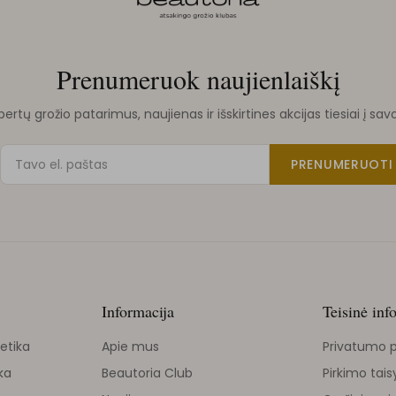
Prenumeruok naujienlaiškį
rtų grožio patarimus, naujienas ir išskirtines akcijas tiesiai į sav
PRENUMERUOTI
Informacija
Teisinė inf
etika
Apie mus
Privatumo p
ka
Beautoria Club
Pirkimo tais