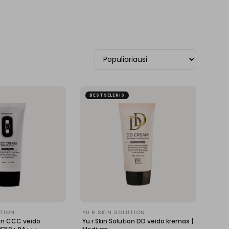
BESTSELERIS
UTION
YU.R SKIN SOLUTION
ion CCC veido
Yu.r Skin Solution DD veido kremas |