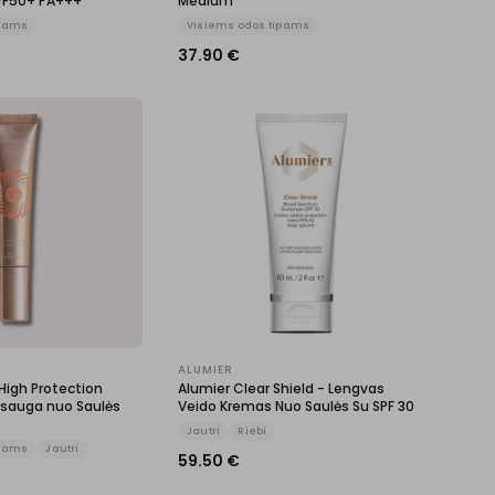
SPF50+ PA+++
Medium
ipams
Visiems odos tipams
37.90
€
T
ALUMIER
High Protection
Alumier Clear Shield - Lengvas
psauga nuo Saulės
Veido Kremas Nuo Saulės Su SPF 30
Jautri
Riebi
ipams
Jautri
59.50
€