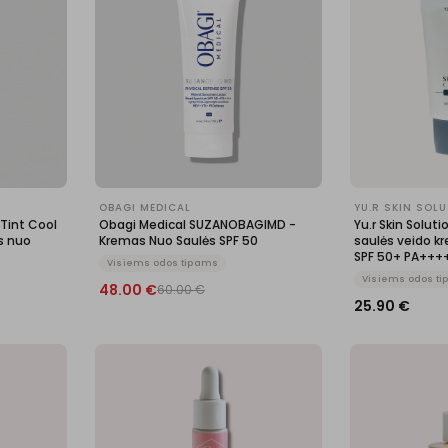
OBAGI MEDICAL
YU.R SKIN SOL
 Tint Cool
Obagi Medical SUZANOBAGIMD -
Yu.r Skin Solut
s nuo
Kremas Nuo Saulės SPF 50
saulės veido k
SPF 50+ PA+++
Visiems odos tipams
Visiems odos t
48.00
€
60.00
€
25.90
€