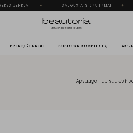
KĖS ŽENKLAI
✦
SAUGŪS ATSISKAITYMAI
✦
PREKIŲ ŽENKLAI
SUSIKURK KOMPLEKTĄ
AKCI
Apsauga nuo saulės ir sa