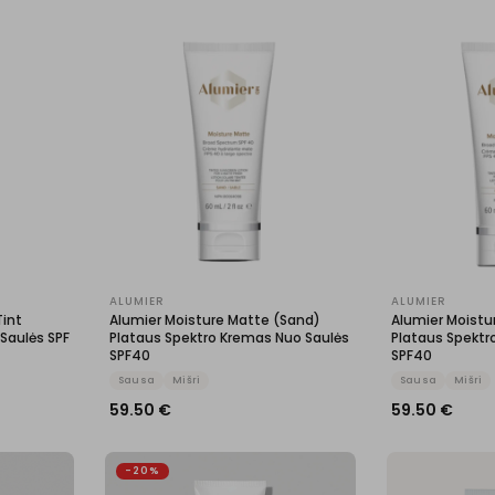
ALUMIER
ALUMIER
Tint
Alumier Moisture Matte (Sand)
Alumier Moistu
Saulės SPF
Plataus Spektro Kremas Nuo Saulės
Plataus Spektr
SPF40
SPF40
Sausa
Mišri
Sausa
Mišri
59.50
€
59.50
€
-20%