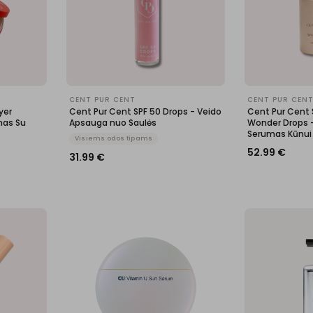
CENT PUR CENT
CENT PUR CEN
yer
Cent Pur Cent SPF 50 Drops - Veido
Cent Pur Cent S
nas Su
Apsauga nuo Saulės
Wonder Drops -
Serumas Kūnui
Visiems odos tipams
52.99
€
31.99
€