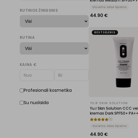
kremas Medium SPF50+ 
Visiems odos tipams
RUTINOS ŽINGSNIS
44.90
€
BESTSELERIS
RUTINA
KAINA €
Profesionali kosmetika
Su nuolaida
YU.R SKIN SOLUTION
Yu.r Skin Solution CCC ve
kremas Dark SPF50+ PA+
(
1
)
Visiems odos tipams
44.90
€