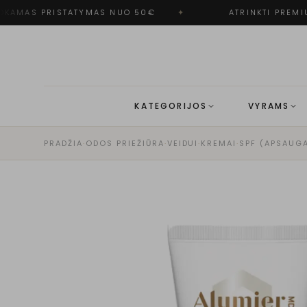
AMAS PRISTATYMAS NUO 50€
✦
ATRINKTI PREMIU
KATEGORIJOS
VYRAMS
PRADŽIA
·
ODOS PRIEŽIŪRA
·
VEIDUI
·
KREMAI
·
SPF (APSAUG