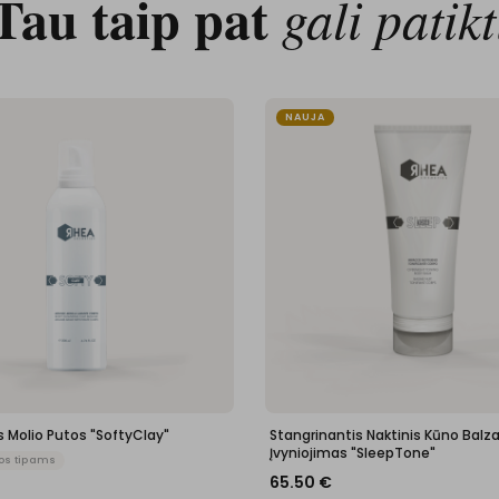
Tau taip pat
gali patikt
NAUJA
 Molio Putos "SoftyClay"
Stangrinantis Naktinis Kūno Balz
Įvyniojimas "SleepTone"
os tipams
65.50
€