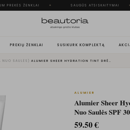
M PREKĖS ŽENKLAI
✦
SAUGŪS ATSISKAITYMAI
✦
PREKIŲ ŽENKLAI
SUSIKURK KOMPLEKTĄ
AKCI
A NUO SAULĖS)
·
ALUMIER SHEER HYDRATION TINT DRĖKINAMASI KREMAS NUO SAULĖS SPF 30
ALUMIER
Alumier Sheer Hy
Nuo Saulės SPF 30
59.50
€