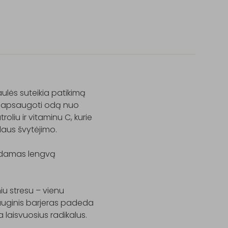
ulės suteikia patikimą 
 apsaugoti odą nuo 
oliu ir vitaminu C, kurie 
laus švytėjimo.

ikdamas lengvą 
u stresu – vienu 
auginis barjeras padeda 
 laisvuosius radikalus.
