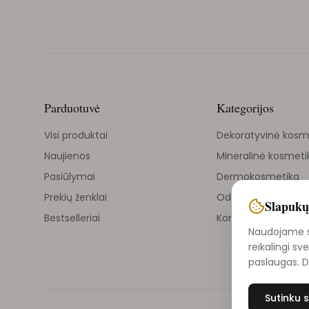
Parduotuvė
Kategorijos
Visi produktai
Dekoratyvinė kosm
Naujienos
Mineralinė kosmeti
Pasiūlymai
Dermokosmetika
Prekių ženklai
Odos priežiūra
Slapukų
Bestselleriai
Korejietiška kosmet
Naudojame sl
reikalingi sv
paslaugas. 
Sutinku s