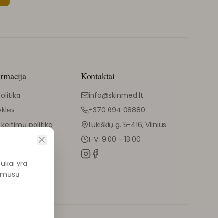
ormacija
Kontaktai
olitika
info@skinmed.lt
yklės
+370 694 08880
 keitimų politika
Lukiškių g. 5-416, Vilnius
I-V: 9:00 - 18:00
pukai yra
ti mūsų