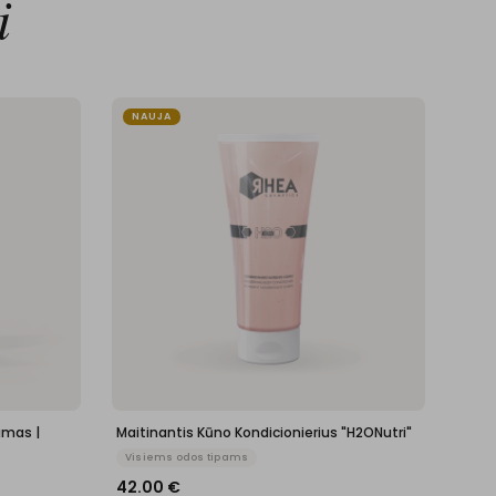
i
NAUJA
amas |
Maitinantis Kūno Kondicionierius "H2ONutri"
Visiems odos tipams
42.00
€