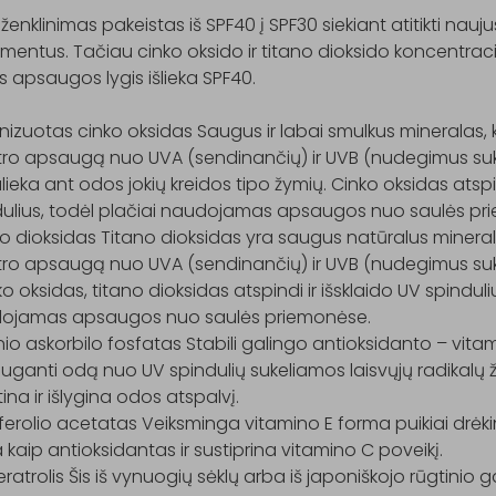
 ženklinimas pakeistas iš SPF40 į SPF30 siekiant atitikti nau
mentus. Tačiau cinko oksido ir titano dioksido koncentracija 
s apsaugos lygis išlieka SPF40.

nizuotas cinko oksidas Saugus ir labai smulkus mineralas, ku
ro apsaugą nuo UVA (sendinančių) ir UVB (nudegimus sukel
ieka ant odos jokių kreidos tipo žymių. Cinko oksidas atspind
dulius, todėl plačiai naudojamas apsaugos nuo saulės pri
o dioksidas Titano dioksidas yra saugus natūralus minerala
ro apsaugą nuo UVA (sendinančių) ir UVB (nudegimus sukel
nko oksidas, titano dioksidas atspindi ir išsklaido UV spinduliu
ojamas apsaugos nuo saulės priemonėse.

o askorbilo fosfatas Stabili galingo antioksidanto – vitam
ganti odą nuo UV spindulių sukeliamos laisvųjų radikalų žal
tina ir išlygina odos atspalvį.

erolio acetatas Veiksminga vitamino E forma puikiai drėkina
a kaip antioksidantas ir sustiprina vitamino C poveikį.

ratrolis Šis iš vynuogių sėklų arba iš japoniškojo rūgtinio