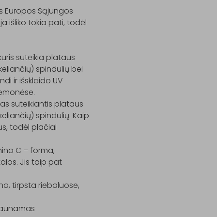
jus Europos Sąjungos 
išliko tokia pati, todėl 
ris suteikia plataus 
iančių) spindulių bei 
i ir išsklaido UV 
emonėse.

s suteikiantis plataus 
iančių) spindulių. Kaip 
s, todėl plačiai 
ino C – forma, 
os. Jis taip pat 
, tirpsta riebaluose, 
 gaunamas 