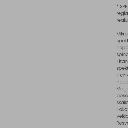
* SPF
regla
realu
Mikro
spekt
nepal
spin
Titan
spekt
ir ci
naud
Magni
apsau
skais
Tokof
veiki
Resve