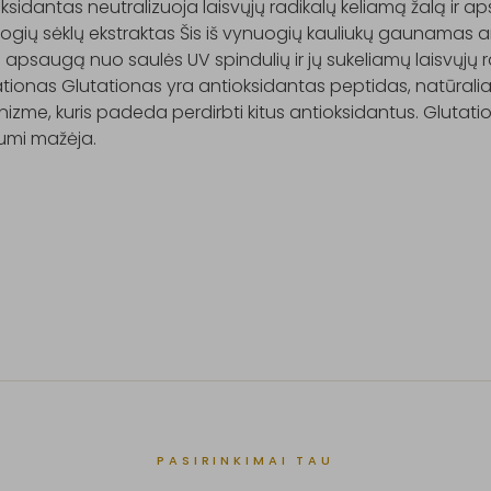
ksidantas neutralizuoja laisvųjų radikalų keliamą žalą ir 
gių sėklų ekstraktas Šis iš vynuogių kauliukų gaunamas an
apsaugą nuo saulės UV spindulių ir jų sukeliamų laisvųjų ra
ationas Glutationas yra antioksidantas peptidas, natūra
izme, kuris padeda perdirbti kitus antioksidantus. Glutati
mi mažėja.

PASIRINKIMAI TAU