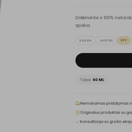
Drėkinantis ir 100% natūr
spalva.
SPF
SAUSA
JAUTRI
Talpa
60 ML
Nemokamas pristatymas 
Originalus produktas su ga
Konsultacija su grožio eksp