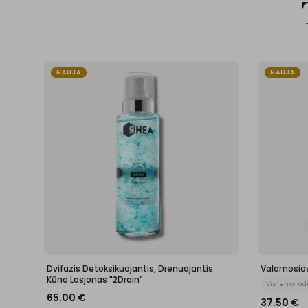
NAUJA
NAUJA
Dvifazis Detoksikuojantis, Drenuojantis
Valomosios
Kūno Losjonas "2Drain"
Visiems od
65.00
€
37.50
€