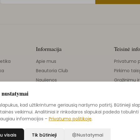
Informacija
Teisinė inf
etika
Apie mus
Privatumo p
ka
Beautoria Club
Pirkimo tais
Naujienos
Grąžinimų ir
Grožio tinklaraštis
 nustatymai
ika
Kontaktai
apukus, kad užtikrintume geriausią naršymo patirtį. Būtinieji sla
Grąžinimų politika
etainės veikimui. Analitiniai ir rinkodaros slapukai padeda tobulin
Daugiau informacijos –
Privatumo politikoje
.
u visais
Tik būtinieji
Nustatymai