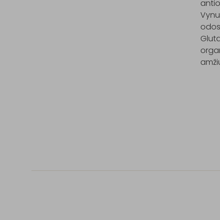
antio
Vynuo
odos 
Glut
organ
amžiu