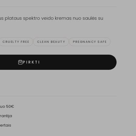
alus plataus spektro veido kremas nuo saulės su
CRUELTY FREE
CLEAN BEAUTY
PREGNANCY SAFE
PIRKTI
nuo 50€
rantija
ertais