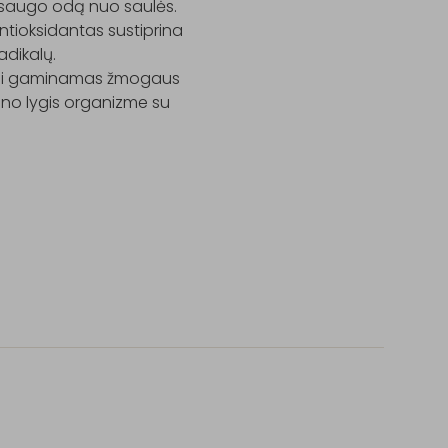
apsaugo odą nuo saulės.

tioksidantas sustiprina 
dikalų.

liai gaminamas žmogaus 
ono lygis organizme su 