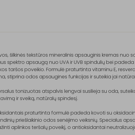
os, šilkinės tekstūros mineralinis apsauginis kremas nuo sa
aus spektro apsaugą nuo UVA ir UVB spindulių bei padeda
kos taršos poveikio. Formulė praturtinta vitaminu E, resveratr
na, stiprina odos apsaugines funkcijas ir suteikia jai natūra
rsalus tonizuotas atspalvis lengvai susilieja su oda, sute
vimą ir sveiką, natūralų spindesį.

ksidantais praturtinta formulė padeda kovoti su oksidacini
ndinių priešlaikinio odos senėjimo veiksnių. Specialus aps
inti aplinkos teršalų poveikį, o antioksidantai neutralizuoja