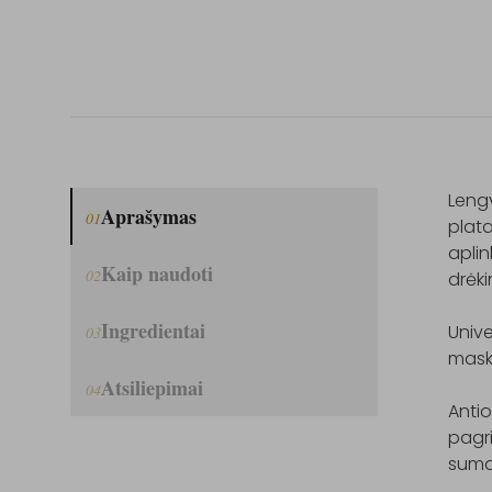
Lengv
Aprašymas
01
plat
aplin
Kaip naudoti
02
drėki
Ingredientai
Unive
03
maska
Atsiliepimai
04
Antio
pagri
sumaž