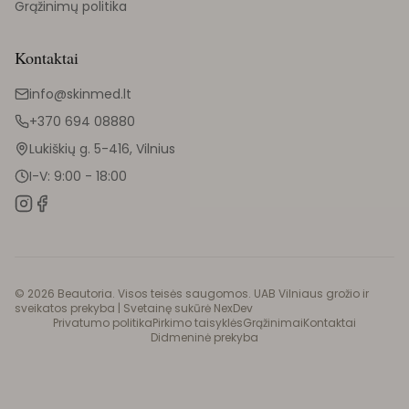
Grąžinimų politika
Kontaktai
info@skinmed.lt
+370 694 08880
Lukiškių g. 5-416, Vilnius
I-V: 9:00 - 18:00
©
2026
Beautoria. Visos teisės saugomos. UAB Vilniaus grožio ir
sveikatos prekyba |
Svetainę sukūrė NexDev
Privatumo politika
Pirkimo taisyklės
Grąžinimai
Kontaktai
Didmeninė prekyba