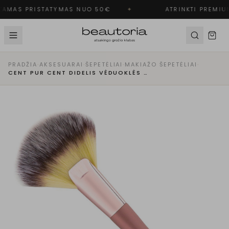
AMAS PRISTATYMAS NUO 50€
✦
ATRINKTI PREMIU
PRADŽIA
·
AKSESUARAI
·
ŠEPETĖLIAI
·
MAKIAŽO ŠEPETĖLIAI
·
CENT PUR CENT DIDELIS VĖDUOKLĖS FORMOS ŠEPETĖLIS NR. 01