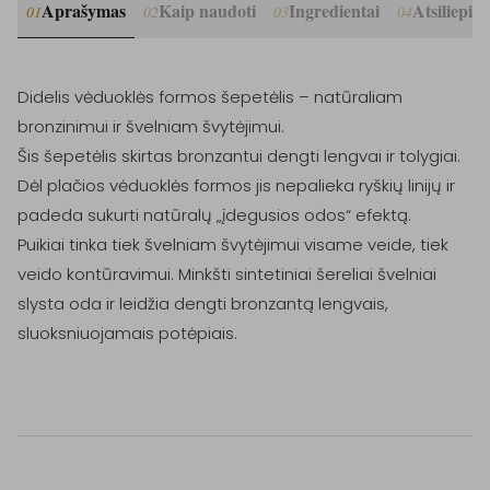
Aprašymas
Kaip naudoti
Ingredientai
Atsiliepim
01
02
03
04
Didelis vėduoklės formos šepetėlis – natūraliam 
bronzinimui ir švelniam švytėjimui.

Šis šepetėlis skirtas bronzantui dengti lengvai ir tolygiai. 
Dėl plačios vėduoklės formos jis nepalieka ryškių linijų ir 
padeda sukurti natūralų „įdegusios odos“ efektą.

Puikiai tinka tiek švelniam švytėjimui visame veide, tiek 
veido kontūravimui. Minkšti sintetiniai šereliai švelniai 
slysta oda ir leidžia dengti bronzantą lengvais, 
sluoksniuojamais potėpiais.