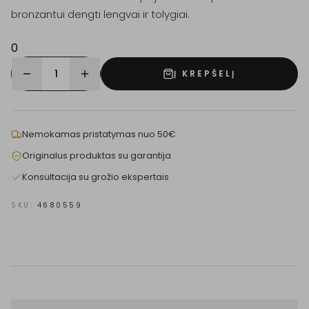
bronzantui dengti lengvai ir tolygiai.
0
1
Į KREPŠELĮ
Nemokamas pristatymas nuo 50€
Originalus produktas su garantija
Konsultacija su grožio ekspertais
SKU:
4680559