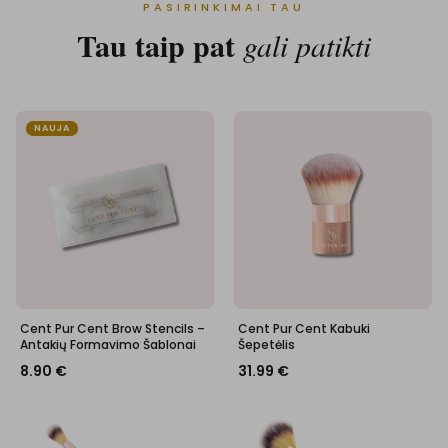
PASIRINKIMAI TAU
Tau taip pat
gali patikti
NAUJA
Cent Pur Cent Brow Stencils –
Cent Pur Cent Kabuki
Antakių Formavimo Šablonai
Šepetėlis
8.90
€
31.99
€