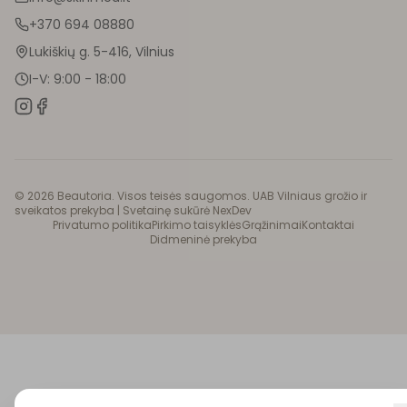
+370 694 08880
Lukiškių g. 5-416, Vilnius
I-V: 9:00 - 18:00
©
2026
Beautoria. Visos teisės saugomos. UAB Vilniaus grožio ir
sveikatos prekyba |
Svetainę sukūrė NexDev
Privatumo politika
Pirkimo taisyklės
Grąžinimai
Kontaktai
Didmeninė prekyba