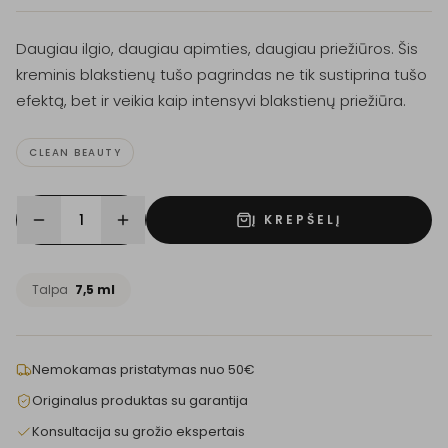
Daugiau ilgio, daugiau apimties, daugiau priežiūros. Šis
kreminis blakstienų tušo pagrindas ne tik sustiprina tušo
efektą, bet ir veikia kaip intensyvi blakstienų priežiūra.
CLEAN BEAUTY
1
Į KREPŠELĮ
Talpa
7,5 ml
Nemokamas pristatymas nuo 50€
Originalus produktas su garantija
Konsultacija su grožio ekspertais