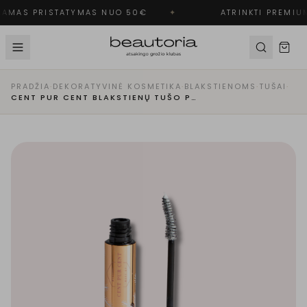
AMAS PRISTATYMAS NUO 50€
✦
ATRINKTI PREMIUM
PRADŽIA
·
DEKORATYVINĖ KOSMETIKA
·
BLAKSTIENOMS
·
TUŠAI
·
CENT PUR CENT BLAKSTIENŲ TUŠO PAGRINDAS | LE MERVEILLEUX