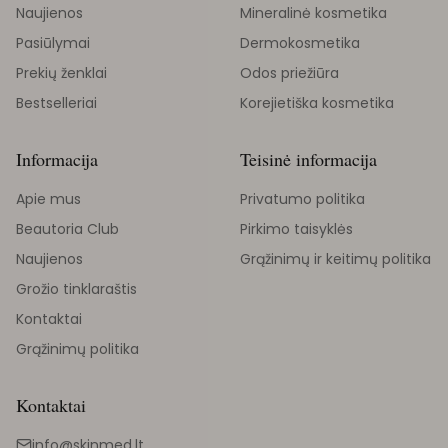
Naujienos
Mineralinė kosmetika
Pasiūlymai
Dermokosmetika
Prekių ženklai
Odos priežiūra
Bestselleriai
Korejietiška kosmetika
Informacija
Teisinė informacija
Apie mus
Privatumo politika
Beautoria Club
Pirkimo taisyklės
Naujienos
Grąžinimų ir keitimų politika
Grožio tinklaraštis
Kontaktai
Grąžinimų politika
Kontaktai
info@skinmed.lt