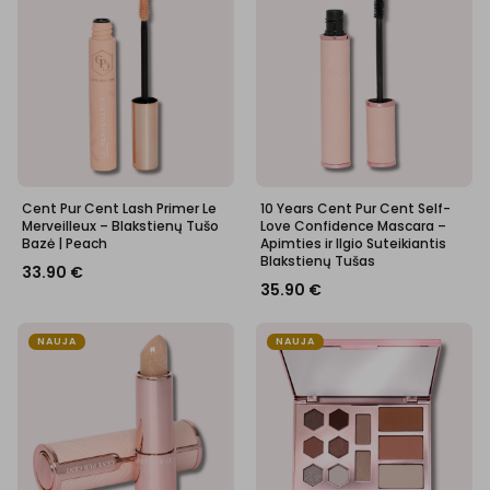
Cent Pur Cent Lash Primer Le
10 Years Cent Pur Cent Self-
Merveilleux – Blakstienų Tušo
Love Confidence Mascara –
Bazė | Peach
Apimties ir Ilgio Suteikiantis
Blakstienų Tušas
33.90
€
35.90
€
NAUJA
NAUJA