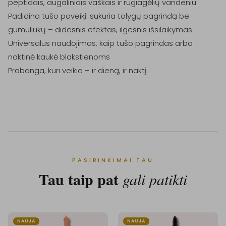
peptidais, augaliniais vaškais ir rugiagėlių vandeniu

Padidina tušo poveikį: sukuria tolygų pagrindą be 
gumuliukų – didesnis efektas, ilgesnis išsilaikymas

Universalus naudojimas: kaip tušo pagrindas arba 
naktinė kaukė blakstienoms

Prabanga, kuri veikia – ir dieną, ir naktį.

PASIRINKIMAI TAU
Tau taip pat
gali patikti
NAUJA
NAUJA