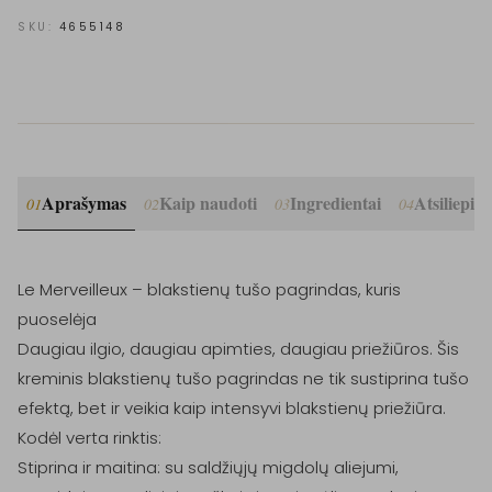
SKU:
4655148
Aprašymas
Kaip naudoti
Ingredientai
Atsiliepim
01
02
03
04
Le Merveilleux – blakstienų tušo pagrindas, kuris 
puoselėja

Daugiau ilgio, daugiau apimties, daugiau priežiūros. Šis 
kreminis blakstienų tušo pagrindas ne tik sustiprina tušo 
efektą, bet ir veikia kaip intensyvi blakstienų priežiūra.

Kodėl verta rinktis:

Stiprina ir maitina: su saldžiųjų migdolų aliejumi, 