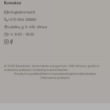
Kontaktai
info@skinmed.lt
+370 694 08880
Lukiškių g. 5-416, Vilnius
I-V: 9:00 - 18:00
©
2026
Beautoria. Visos teisės saugomos. UAB Vilniaus grožio ir
sveikatos prekyba |
Svetainę sukūrė NexDev
Privatumo politika
Pirkimo taisyklės
Grąžinimai
Kontaktai
Didmeninė prekyba