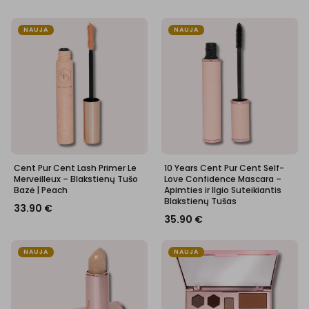
NAUJA
NAUJA
Cent Pur Cent Lash Primer Le
10 Years Cent Pur Cent Self-
Merveilleux – Blakstienų Tušo
Love Confidence Mascara –
Bazė | Peach
Apimties ir Ilgio Suteikiantis
Blakstienų Tušas
33.90
€
35.90
€
NAUJA
NAUJA