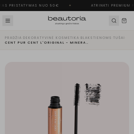
AS PRISTATYMAS NUO 50€
✦
ATRINKTI PREMIUM P
PRADŽIA
·
DEKORATYVINĖ KOSMETIKA
·
BLAKSTIENOMS
·
TUŠAI
·
CENT PUR CENT L'ORIGINAL - MINERALINIS BLAKSTIENŲ TUŠAS | JUODAS