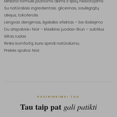
Minkšta formulė jautrioms akims ir lęšių nešiotojams

Su natūraliais ingredientais: glicerinas, saulėgrąžų 
aliejus, tokoferolis

Lengvas dengimas, ilgalaikis efektas – be išsiliejimo

Du atspalviai:• Noir – klasikinis juodas• Brun – subtilus 
šiltas rudas

Rinkis komfortą, kuris spindi natūralumu.

Prekės spalva: Noir.

PASIRINKIMAI TAU
Tau taip pat
gali patikti