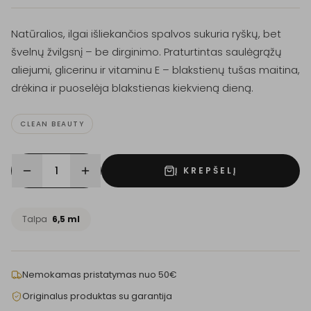
Natūralios, ilgai išliekančios spalvos sukuria ryškų, bet
švelnų žvilgsnį – be dirginimo. Praturtintas saulėgrąžų
aliejumi, glicerinu ir vitaminu E – blakstienų tušas maitina,
drėkina ir puoselėja blakstienas kiekvieną dieną.
CLEAN BEAUTY
1
Į KREPŠELĮ
Talpa
6,5 ml
Nemokamas pristatymas nuo 50€
Originalus produktas su garantija