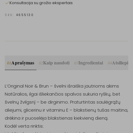
Konsultacija su grožio ekspertais
SKU:
4655130
Aprašymas
Kaip naudoti
Ingredientai
Atsiliepim
01
02
03
04
L’Original Noir & Brun – švelni išraiška jautrioms akims

Natūralios, ilgai išliekančios spalvos sukuria ryškų, bet 
švelnų žvilgsnį – be dirginimo. Praturtintas saulėgrąžų 
aliejumi, glicerinu ir vitaminu E – blakstienų tušas maitina, 
drėkina ir puoselėja blakstienas kiekvieną dieną.

Kodėl verta rinktis:
