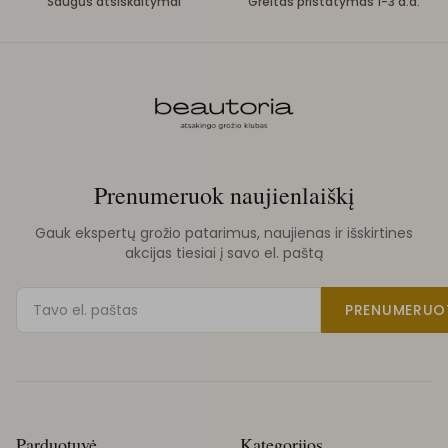
Saugūs atsiskaitymai
Greitas pristatymas 1-3 d.d.
Prenumeruok naujienlaiškį
Gauk ekspertų grožio patarimus, naujienas ir išskirtines
akcijas tiesiai į savo el. paštą
PRENUMERUO
Parduotuvė
Kategorijos