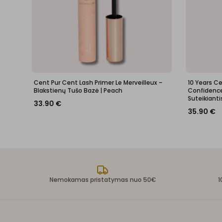
Cent Pur Cent Lash Primer Le Merveilleux –
10 Years C
Blakstienų Tušo Bazė | Peach
Confidence 
Suteikianti
33.90
€
35.90
€
Nemokamas pristatymas nuo 50€
1