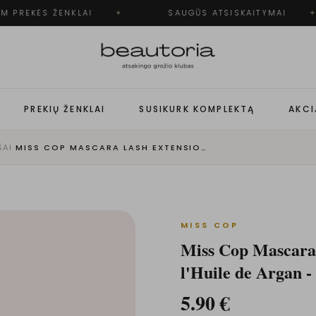
 PREKĖS ŽENKLAI
✦
SAUGŪS ATSISKAITYMAI
✦
PREKIŲ ŽENKLAI
SUSIKURK KOMPLEKTĄ
AKCI
ŠAI
·
MISS COP MASCARA LASH EXTENSION | 01-NOIR À L'HUILE DE ARGAN - BLAKSTIENŲ TUŠAS
MISS COP
Miss Cop Mascar
l'Huile de Argan -
5.90
€