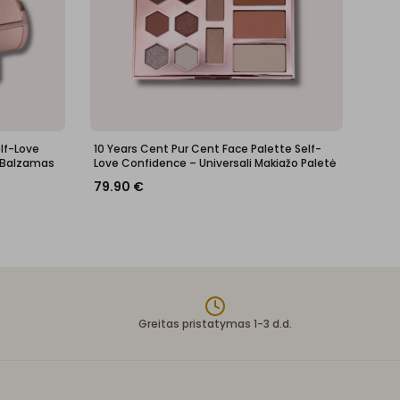
elf-Love
10 Years Cent Pur Cent Face Palette Self-
 Balzamas
Love Confidence – Universali Makiažo Paletė
79.90
€
Greitas pristatymas 1-3 d.d.