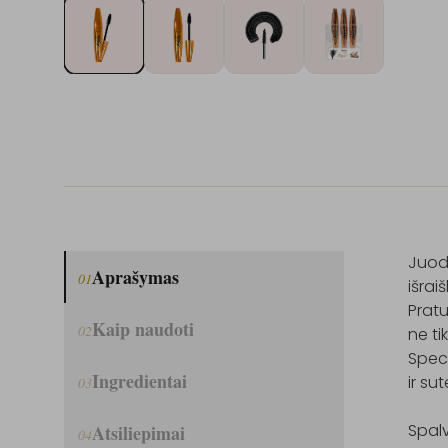
Juoda
Aprašymas
01
išrai
Pratu
Kaip naudoti
02
ne ti
Speci
Ingredientai
ir su
03
Spalv
Atsiliepimai
04