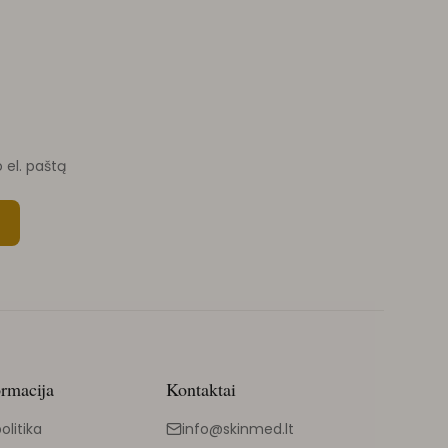
o el. paštą
ormacija
Kontaktai
olitika
info@skinmed.lt