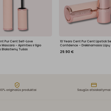
ent Pur Cent Self-Love
10 Years Cent Pur Cent Lipstick S
Mascara – Apimties ir Ilgio
Confidence – Drėkinamasis Lūpų
s Blakstienų Tušas
29.90
€
00% originalūs produktai
Saugūs atsiskaitymai