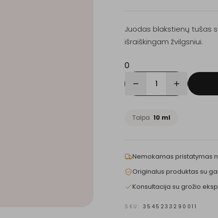
Juodas blakstienų tušas su
išraiškingam žvilgsniui.
0
1
Talpa
10 ml
Nemokamas pristatymas 
Originalus produktas su ga
Konsultacija su grožio eksp
SKU:
3545233290011