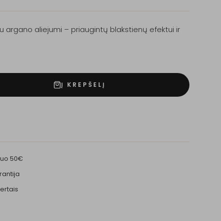
 argano aliejumi – priaugintų blakstienų efektui ir
Į KREPŠELĮ
nuo 50€
rantija
ertais