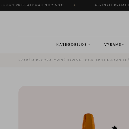
AMAS PRISTATYMAS NUO 50€
✦
ATRINKTI PREMIUM
KATEGORIJOS
VYRAMS
PRADŽIA
·
DEKORATYVINĖ KOSMETIKA
·
BLAKSTIENOMS
·
TU