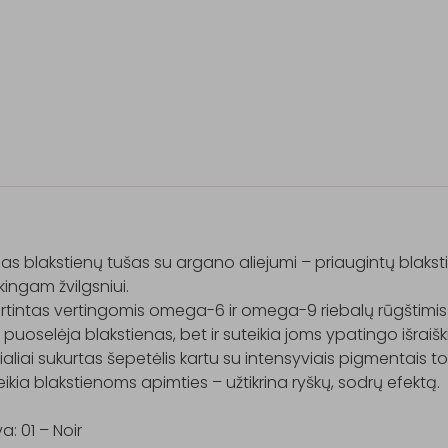
s blakstienų tušas su argano aliejumi – priaugintų blakstie
škingam žvilgsniui.

rtintas vertingomis omega-6 ir omega-9 riebalų rūgštimis be
k puoselėja blakstienas, bet ir suteikia joms ypatingo išraiš
aliai sukurtas šepetėlis kartu su intensyviais pigmentais tol
teikia blakstienoms apimties – užtikrina ryškų, sodrų efektą.

a: 01 – Noir