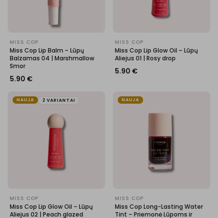
MISS COP
MISS COP
Miss Cop Lip Balm – Lūpų
Miss Cop Lip Glow Oil – Lūpų
Balzamas 04 | Marshmallow
Aliejus 01 | Rosy drop
Smor
5.90
€
5.90
€
NAUJA
NAUJA
2 VARIANTAI
MISS COP
MISS COP
Miss Cop Lip Glow Oil – Lūpų
Miss Cop Long-Lasting Water
Aliejus 02 | Peach glazed
Tint – Priemonė Lūpoms ir