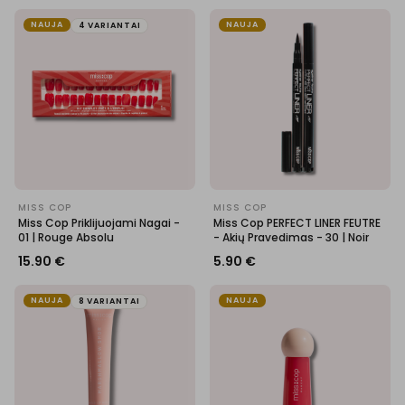
NAUJA
NAUJA
4 VARIANTAI
MISS COP
MISS COP
Miss Cop Priklijuojami Nagai -
Miss Cop PERFECT LINER FEUTRE
01 | Rouge Absolu
- Akių Pravedimas - 30 | Noir
15.90
€
5.90
€
NAUJA
NAUJA
8 VARIANTAI