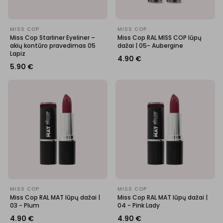
MISS COP
MISS COP
Miss Cop Starliner Eyeliner –
Miss Cop RAL MISS COP lūpų
akių kontūro pravedimas 05
dažai | 05- Aubergine
Lapiz
4.90
€
5.90
€
MISS COP
MISS COP
Miss Cop RAL MAT lūpų dažai |
Miss Cop RAL MAT lūpų dažai |
03 - Plum
04 - Pink Lady
4.90
€
4.90
€