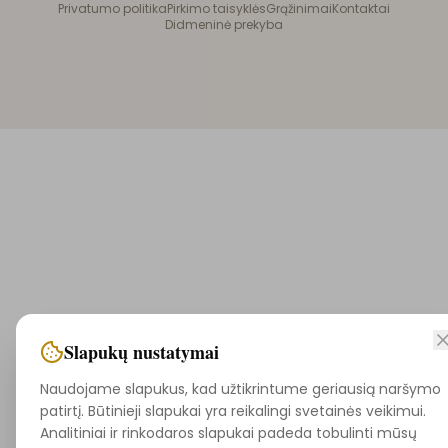
Privatumo politika
Pirkimo taisyklės
Grąžinimai
Kontaktai
Didmeninė prekyba
Slapukų nustatymai
Naudojame slapukus, kad užtikrintume geriausią naršymo
patirtį. Būtinieji slapukai yra reikalingi svetainės veikimui.
Analitiniai ir rinkodaros slapukai padeda tobulinti mūsų