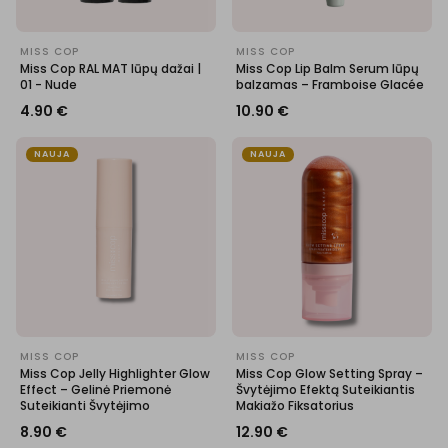
MISS COP
MISS COP
Miss Cop RAL MAT lūpų dažai |
Miss Cop Lip Balm Serum lūpų
01 - Nude
balzamas – Framboise Glacée
4.90
€
10.90
€
NAUJA
NAUJA
MISS COP
MISS COP
Miss Cop Jelly Highlighter Glow
Miss Cop Glow Setting Spray –
Effect – Gelinė Priemonė
Švytėjimo Efektą Suteikiantis
Suteikianti Švytėjimo
Makiažo Fiksatorius
8.90
€
12.90
€