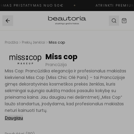
MAS PRISTATYMAS NUO 50€
✦
ATRINKTI PREMIUM
Pradžia
Prekių ženklai
Miss cop
Miss cop
Prancūzija
Miss Cop: Prancūziška elegancija ir profesionalus makiažas
kiekvienai Miss Cop (Miss Chic Olé Paris) – tai Prancūzijoje
gimęs dekoratyvinės kosmetikos prekės ženklas, kuris
sėkmingai sujungia aukštą mados pasaulio kokybę su
prieinama kaina. Jau daugiau nei dešimtmetį „Miss Cop“
laužo standartus, įrodydama, kad profesionalus makiažas
neturi kainuoti turtų.
Daugiau