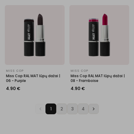
MISS COP
MISS COP
Miss Cop RAL MAT lūpų dažai |
Miss Cop RAL MAT lūpų dažai |
06 - Purple
08 - Framboise
4.90
€
4.90
€
1
2
3
4