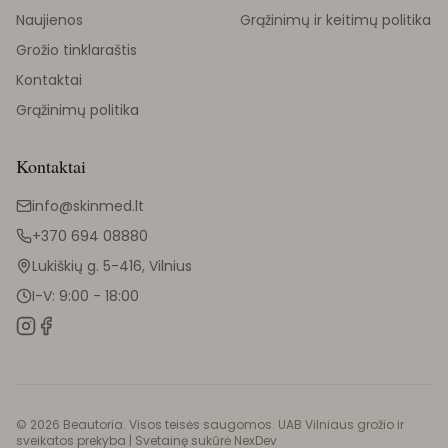
Naujienos
Grąžinimų ir keitimų politika
Grožio tinklaraštis
Kontaktai
Grąžinimų politika
Kontaktai
info@skinmed.lt
+370 694 08880
Lukiškių g. 5-416, Vilnius
I-V: 9:00 - 18:00
©
2026
Beautoria. Visos teisės saugomos. UAB Vilniaus grožio ir
sveikatos prekyba |
Svetainę sukūrė NexDev