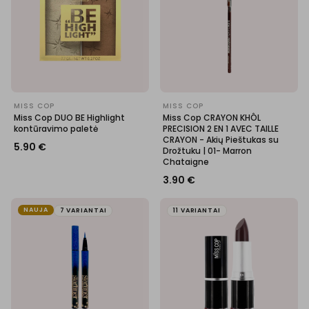
MISS COP
MISS COP
Miss Cop DUO BE Highlight
Miss Cop CRAYON KHÔL
kontūravimo paletė
PRECISION 2 EN 1 AVEC TAILLE
CRAYON - Akių Pieštukas su
5.90
€
Drožtuku | 01- Marron
Chataigne
3.90
€
NAUJA
7 VARIANTAI
11 VARIANTAI