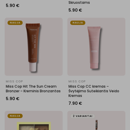
Skruostams
5.90
€
5.90
€
NAUJA
NAUJA
MISS COP
MISS COP
Miss Cop Hit The Sun Cream
Miss Cop CC kremas –
Bronzer – Kreminis Bronzantas
Švytėjimo Suteikiantis Veido
Kremas
5.90
€
7.90
€
NAUJA
2 VARIANTAI