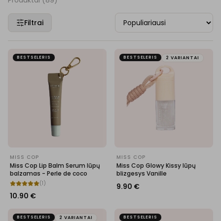
Produktai (
89
)
Filtrai
BESTSELERIS
BESTSELERIS
2 VARIANTAI
MISS COP
MISS COP
Miss Cop Lip Balm Serum lūpų
Miss Cop Glowy Kissy lūpų
balzamas - Perle de coco
blizgesys Vanille
(
1
)
9.90
€
10.90
€
BESTSELERIS
BESTSELERIS
2 VARIANTAI