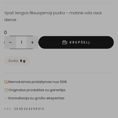
Ypač lengva fiksuojamoji pudra – matinė oda visai
dienai.
0
1
Į KREPŠELĮ
Svoris
8 g
Nemokamas pristatymas nuo 50€
Originalus produktas su garantija
Konsultacija su grožio ekspertais
SKU:
3545234258010