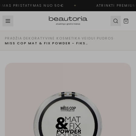
MAS PRISTATYMAS NUO 50€
✦
ATRINKTI PREMIUM
PRADŽIA
·
DEKORATYVINĖ KOSMETIKA
·
VEIDUI
·
PUDROS
·
MISS COP MAT & FIX POWDER - FIKSUOJAMOJI PUDRA