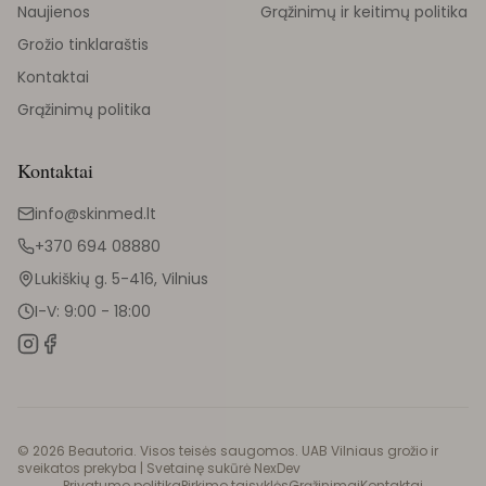
Naujienos
Grąžinimų ir keitimų politika
Grožio tinklaraštis
Kontaktai
Grąžinimų politika
Kontaktai
info@skinmed.lt
+370 694 08880
Lukiškių g. 5-416, Vilnius
I-V: 9:00 - 18:00
©
2026
Beautoria. Visos teisės saugomos. UAB Vilniaus grožio ir
sveikatos prekyba |
Svetainę sukūrė NexDev
Privatumo politika
Pirkimo taisyklės
Grąžinimai
Kontaktai