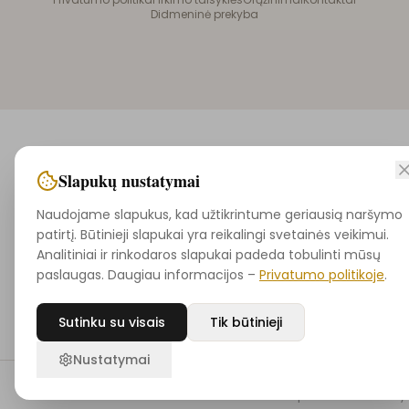
Didmeninė prekyba
Slapukų nustatymai
Naudojame slapukus, kad užtikrintume geriausią naršymo
patirtį. Būtinieji slapukai yra reikalingi svetainės veikimui.
Analitiniai ir rinkodaros slapukai padeda tobulinti mūsų
paslaugas. Daugiau informacijos –
Privatumo politikoje
.
Sutinku su visais
Tik būtinieji
Nustatymai
Pradžia
Ieškoti
Noriu
Krepšelis
Pasky