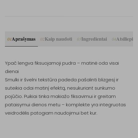
Aprašymas
Kaip naudoti
Ingredientai
Atsiliepim
01
02
03
04
Ypač lengva fiksuojamoji pudra – matinė oda visai 
dienai

Smulki ir švelni tekstūra padeda pašalinti blizgesį ir 
suteikia odai matinį efektą, nesukuriant sunkumo 
pojūčio. Puikiai tinka makiažo fiksavimui ir greitam 
pataisymui dienos metu – komplekte yra integruotas 