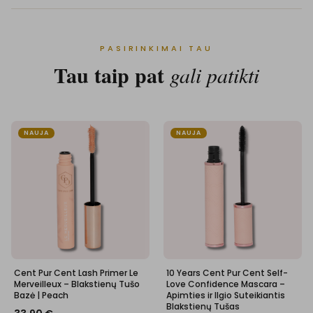
PASIRINKIMAI TAU
Tau taip pat
gali patikti
NAUJA
NAUJA
Cent Pur Cent Lash Primer Le
10 Years Cent Pur Cent Self-
Merveilleux – Blakstienų Tušo
Love Confidence Mascara –
Bazė | Peach
Apimties ir Ilgio Suteikiantis
Blakstienų Tušas