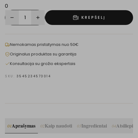
0
1
Į KREPŠELĮ
Nemokamas pristatymas nuo 50€
Originalus produktas su garantija
Konsultacija su grožio ekspertais
SKU:
3545234573014
Aprašymas
Kaip naudoti
Ingredientai
Atsiliepim
01
02
03
04