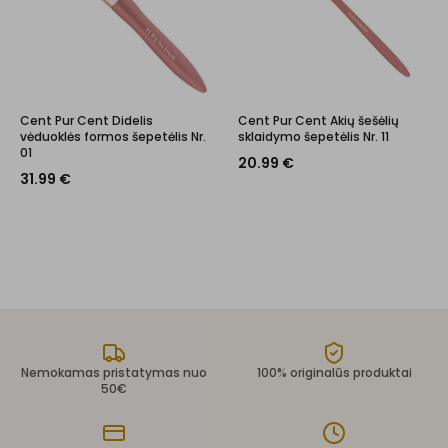
Cent Pur Cent Didelis
Cent Pur Cent Akių šešėlių
vėduoklės formos šepetėlis Nr.
sklaidymo šepetėlis Nr. 11
01
20.99
€
31.99
€
Nemokamas pristatymas nuo
100% originalūs produktai
50€