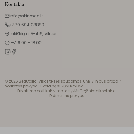
Kontaktai
info@skinmed.lt
+370 694 08880
Lukiškių g. 5-416, Vilnius
I-V: 9:00 - 18:00
©
2026
Beautoria. Visos teisės saugomos. UAB Vilniaus grožio ir
sveikatos prekyba |
Svetainę sukūrė NexDev
Privatumo politika
Pirkimo taisyklės
Grąžinimai
Kontaktai
Didmeninė prekyba