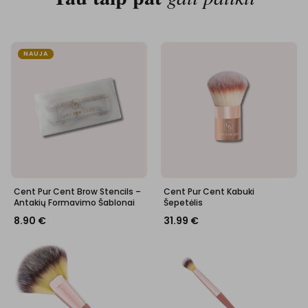
NAUJA
Cent Pur Cent Brow Stencils –
Cent Pur Cent Kabuki
Antakių Formavimo Šablonai
Šepetėlis
8.90
€
31.99
€