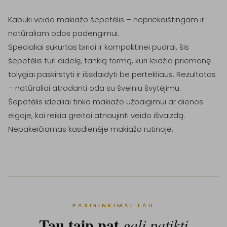
Kabuki veido makiažo šepetėlis – nepriekaištingam ir 
natūraliam odos padengimui.

Specialiai sukurtas biriai ir kompaktinei pudrai, šis 
šepetėlis turi didelę, tankią formą, kuri leidžia priemonę 
tolygiai paskirstyti ir išsklaidyti be pertekliaus. Rezultatas 
– natūraliai atrodanti oda su švelniu švytėjimu.

Šepetėlis idealiai tinka makiažo užbaigimui ar dienos 
eigoje, kai reikia greitai atnaujinti veido išvaizdą. 
Nepakeičiamas kasdienėje makiažo rutinoje.
PASIRINKIMAI TAU
Tau taip pat
gali patikti