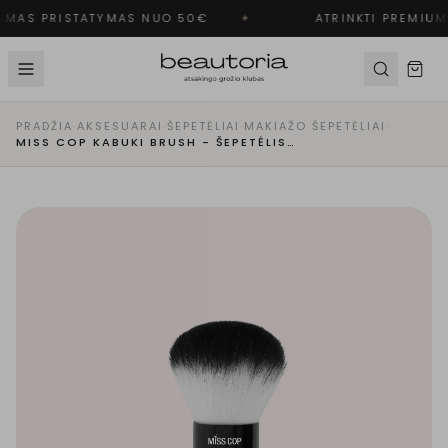
MAS PRISTATYMAS NUO 50€
✦
ATRINKTI PREMIUM 
PRADŽIA
·
AKSESUARAI
·
ŠEPETĖLIAI
·
MAKIAŽO ŠEPETĖLIAI
·
MISS COP KABUKI BRUSH - ŠEPETĖLIS | N°05