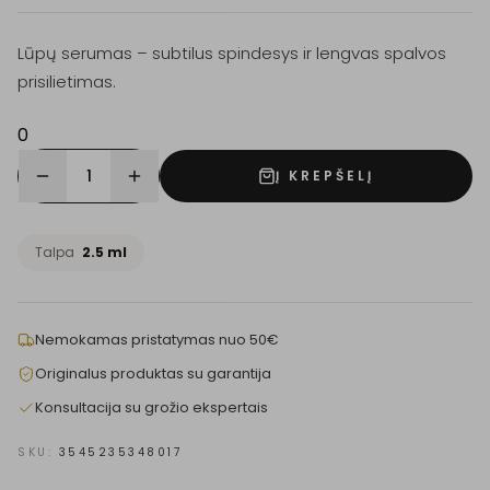
Lūpų serumas – subtilus spindesys ir lengvas spalvos
prisilietimas.
0
1
Į KREPŠELĮ
Talpa
2.5 ml
Nemokamas pristatymas nuo 50€
Originalus produktas su garantija
Konsultacija su grožio ekspertais
SKU:
3545235348017