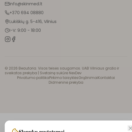
info@skinmed.lt
+370 694 08880
Lukiškių g. 5-416, Vilnius
I-V: 9:00 - 18:00
©
2026
Beautoria. Visos teisės saugomos. UAB Vilniaus grožio ir
sveikatos prekyba |
Svetainę sukūrė NexDev
Privatumo politika
Pirkimo taisyklės
Grąžinimai
Kontaktai
Didmeninė prekyba
Slapukų nustatymai