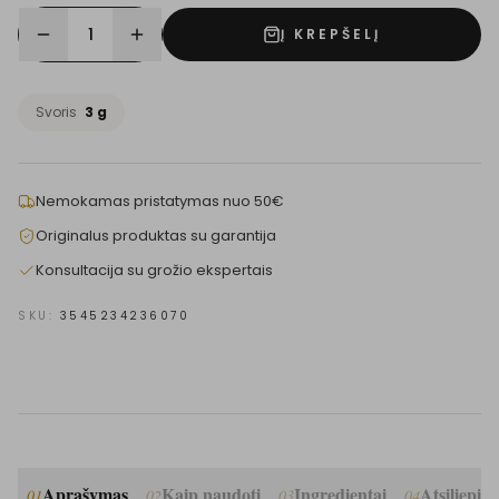
1
Į KREPŠELĮ
Svoris
3 g
Nemokamas pristatymas nuo 50€
Originalus produktas su garantija
Konsultacija su grožio ekspertais
SKU:
3545234236070
Aprašymas
Kaip naudoti
Ingredientai
Atsiliepim
01
02
03
04