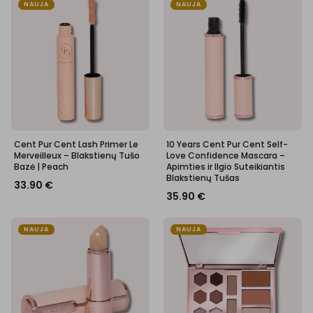
NAUJA
NAUJA
Cent Pur Cent Lash Primer Le
10 Years Cent Pur Cent Self-
Merveilleux – Blakstienų Tušo
Love Confidence Mascara –
Bazė | Peach
Apimties ir Ilgio Suteikiantis
Blakstienų Tušas
33.90
€
35.90
€
NAUJA
NAUJA