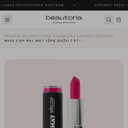
KAMAS PRISTATYMAS NUO 50€
✦
ATRINKTI PREMIU
PRADŽIA
·
DEKORATYVINĖ KOSMETIKA
·
LŪPOMS
·
LŪPDAŽIAI
·
MISS COP RAL MAT LŪPŲ DAŽAI | 07- ADORABLE