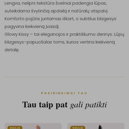
Lengva, nelipni tekstūra švelniai padengia lūpas, 
suteikdama švytinčią apdailą ir natūralų atspalvį. 
Komforto pojūtis juntamas iškart, o subtilus blizgesys 
pagyvina kiekvieną įvaizdį.

Glowy Kissy – tai elegancijos ir praktiškumo derinys. Lūpų 
blizgesys–papuošalas toms, kurios vertina kiekvieną 
detalę.
PASIRINKIMAI TAU
Tau taip pat
gali patikti
NAUJA
NAUJA