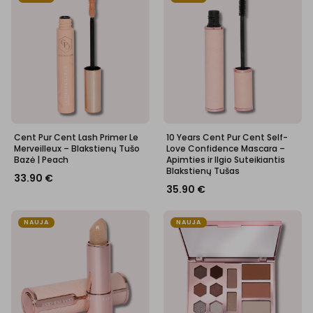
Cent Pur Cent Lash Primer Le
10 Years Cent Pur Cent Self-
Merveilleux – Blakstienų Tušo
Love Confidence Mascara –
Bazė | Peach
Apimties ir Ilgio Suteikiantis
Blakstienų Tušas
33.90
€
35.90
€
NAUJA
NAUJA