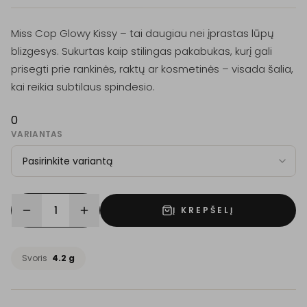
Miss Cop Glowy Kissy – tai daugiau nei įprastas lūpų
blizgesys. Sukurtas kaip stilingas pakabukas, kurį gali
prisegti prie rankinės, raktų ar kosmetinės – visada šalia,
kai reikia subtilaus spindesio.
0
VARIANTAS
1
Į KREPŠELĮ
Svoris
4.2 g