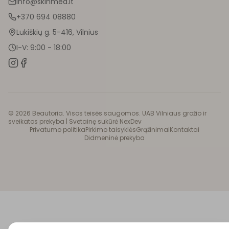
info@skinmed.lt
+370 694 08880
Lukiškių g. 5-416, Vilnius
I-V: 9:00 - 18:00
©
2026
Beautoria. Visos teisės saugomos. UAB Vilniaus grožio ir
sveikatos prekyba |
Svetainę sukūrė NexDev
Privatumo politika
Pirkimo taisyklės
Grąžinimai
Kontaktai
Didmeninė prekyba