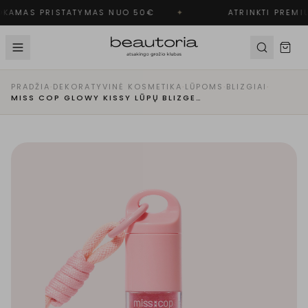
KAMAS PRISTATYMAS NUO 50€
✦
ATRINKTI PREMIU
PRADŽIA
·
DEKORATYVINĖ KOSMETIKA
·
LŪPOMS
·
BLIZGIAI
·
MISS COP GLOWY KISSY LŪPŲ BLIZGESYS SORBET FRAISE