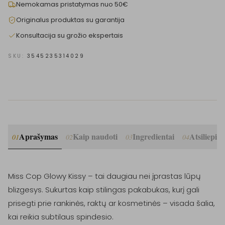
Nemokamas pristatymas nuo 50€
Originalus produktas su garantija
Konsultacija su grožio ekspertais
SKU:
3545235314029
Aprašymas
Kaip naudoti
Ingredientai
Atsiliepim
01
02
03
04
Miss Cop Glowy Kissy – tai daugiau nei įprastas lūpų 
blizgesys. Sukurtas kaip stilingas pakabukas, kurį gali 
prisegti prie rankinės, raktų ar kosmetinės – visada šalia, 
kai reikia subtilaus spindesio.
