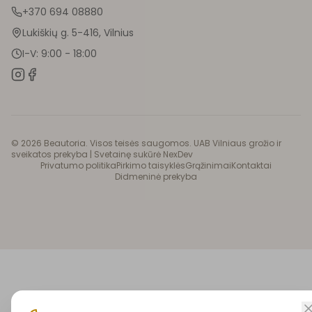
+370 694 08880
Lukiškių g. 5-416, Vilnius
I-V: 9:00 - 18:00
©
2026
Beautoria. Visos teisės saugomos. UAB Vilniaus grožio ir
sveikatos prekyba |
Svetainę sukūrė NexDev
Privatumo politika
Pirkimo taisyklės
Grąžinimai
Kontaktai
Didmeninė prekyba