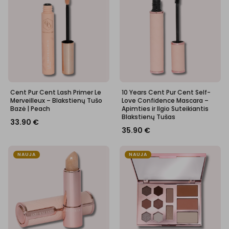
Cent Pur Cent Lash Primer Le
10 Years Cent Pur Cent Self-
Merveilleux – Blakstienų Tušo
Love Confidence Mascara –
Bazė | Peach
Apimties ir Ilgio Suteikiantis
Blakstienų Tušas
33.90
€
35.90
€
NAUJA
NAUJA