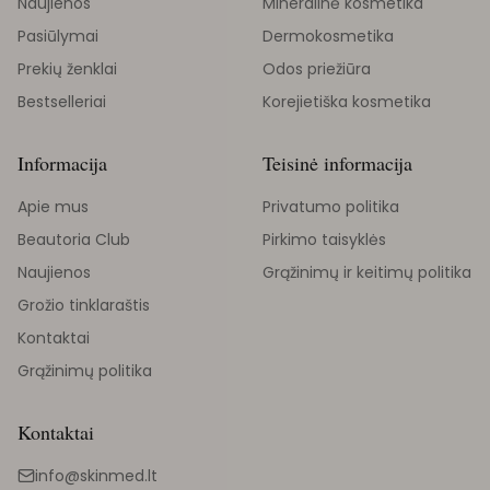
Naujienos
Mineralinė kosmetika
Pasiūlymai
Dermokosmetika
Prekių ženklai
Odos priežiūra
Bestselleriai
Korejietiška kosmetika
Informacija
Teisinė informacija
Apie mus
Privatumo politika
Beautoria Club
Pirkimo taisyklės
Naujienos
Grąžinimų ir keitimų politika
Grožio tinklaraštis
Kontaktai
Grąžinimų politika
Kontaktai
info@skinmed.lt