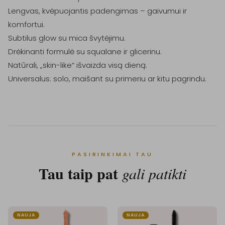
Lengvas, kvėpuojantis padengimas – gaivumui ir 
komfortui.

Subtilus glow su mica švytėjimu.

Drėkinanti formulė su squalane ir glicerinu.

Natūrali, „skin-like“ išvaizda visą dieną.

PASIRINKIMAI TAU
Tau taip pat
gali patikti
NAUJA
NAUJA