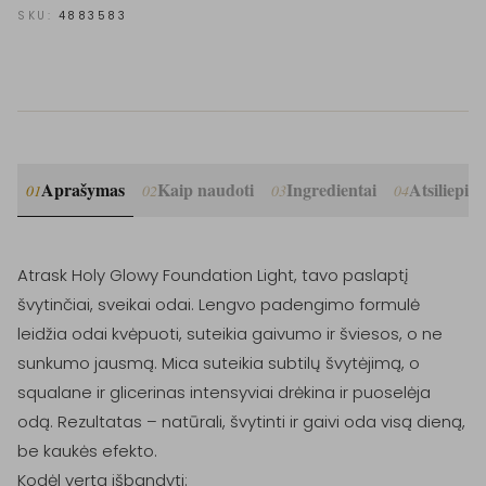
SKU:
4883583
Aprašymas
Kaip naudoti
Ingredientai
Atsiliepim
01
02
03
04
Atrask Holy Glowy Foundation Light, tavo paslaptį 
švytinčiai, sveikai odai. Lengvo padengimo formulė 
leidžia odai kvėpuoti, suteikia gaivumo ir šviesos, o ne 
sunkumo jausmą. Mica suteikia subtilų švytėjimą, o 
squalane ir glicerinas intensyviai drėkina ir puoselėja 
odą. Rezultatas – natūrali, švytinti ir gaivi oda visą dieną, 
be kaukės efekto.

Kodėl verta išbandyti:
