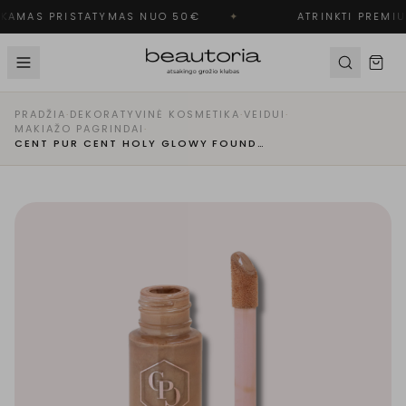
AMAS PRISTATYMAS NUO 50€
✦
ATRINKTI PREMIU
PRADŽIA
·
DEKORATYVINĖ KOSMETIKA
·
VEIDUI
·
MAKIAŽO PAGRINDAI
·
CENT PUR CENT HOLY GLOWY FOUNDATION SKYSTAS MAKIAŽO PAGRINDAS | LIGHT