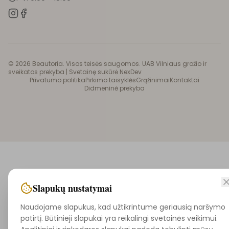
©
2026
Beautoria. Visos teisės saugomos. UAB Vilniaus grožio ir
sveikatos prekyba |
Svetainę sukūrė NexDev
Privatumo politika
Pirkimo taisyklės
Grąžinimai
Kontaktai
Didmeninė prekyba
Slapukų nustatymai
Naudojame slapukus, kad užtikrintume geriausią naršymo
patirtį. Būtinieji slapukai yra reikalingi svetainės veikimui.