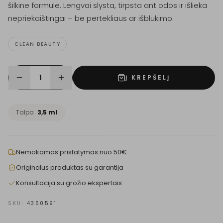
šilkine formule. Lengvai slysta, tirpsta ant odos ir išlieka
nepriekaištingai – be pertekliaus ar išblukimo.
CLEAN BEAUTY
1
Į KREPŠELĮ
Talpa
3,5 ml
Nemokamas pristatymas nuo 50€
Originalus produktas su garantija
Konsultacija su grožio ekspertais
SKU:
4350591