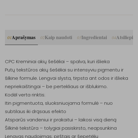
Aprašymas
Kaip naudoti
Ingredientai
Atsiliepim
01
02
03
04
CPC Kreminiai akių šešėliai – spalva, kuri išlieka

Putų tekstūros akių šešėliai su intensyviu pigmentu ir 
šilkine formule. Lengvai slysta, tirpsta ant odos ir išlieka 
nepriekaištingai – be pertekliaus ar išblukimo.

Kodėl verta rinktis:

Itin pigmentuota, sluoksniuojama formulė – nuo 
subtilaus iki drąsaus efekto

Atsparūs vandeniui ir prakaitui – laikosi visą dieną

Šilkinė tekstūra – tolygiai pasiskirsto, neapsunkina

Lengvas naudojimas: pirštais ar šepetėliu
