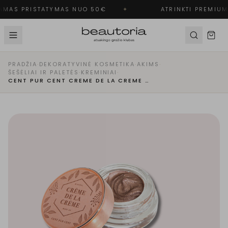
MAS PRISTATYMAS NUO 50€
✦
ATRINKTI PREMIUM 
PRADŽIA
·
DEKORATYVINĖ KOSMETIKA
·
AKIMS
·
ŠEŠĖLIAI IR PALETĖS
·
KREMINIAI
·
CENT PUR CENT CREME DE LA CREME KREMINIAI AKIŲ ŠEŠĖLIAI | MOELLEUX