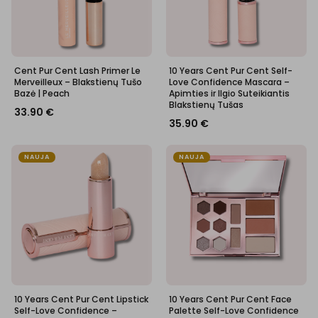
Cent Pur Cent Lash Primer Le
10 Years Cent Pur Cent Self-
Merveilleux – Blakstienų Tušo
Love Confidence Mascara –
Bazė | Peach
Apimties ir Ilgio Suteikiantis
Blakstienų Tušas
33.90
€
35.90
€
NAUJA
NAUJA
10 Years Cent Pur Cent Lipstick
10 Years Cent Pur Cent Face
Self-Love Confidence –
Palette Self-Love Confidence