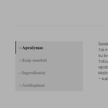
Šešėl
Aprašymas
01
Tai ma
su šv
Kaip naudoti
02
Tobula
apati
Ingredientai
Maža
03
– suk
Atsiliepimai
04