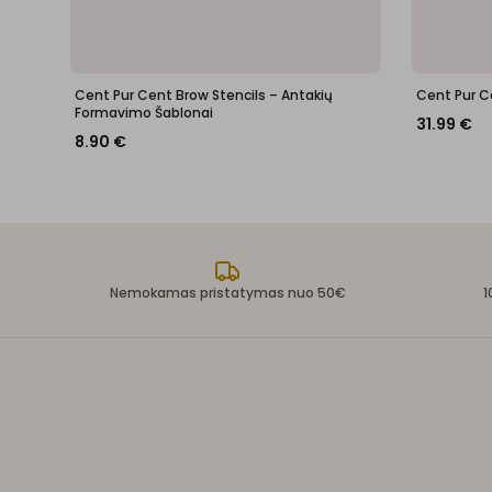
Cent Pur Cent Brow Stencils – Antakių
Cent Pur C
Formavimo Šablonai
31.99
€
8.90
€
Nemokamas pristatymas nuo 50€
1