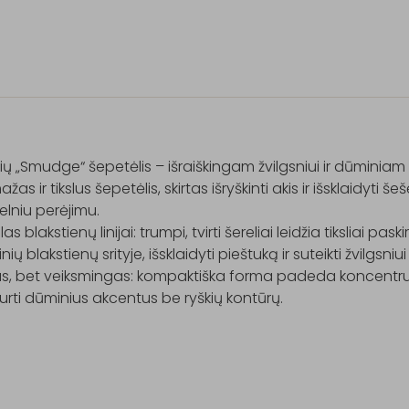
ių „Smudge“ šepetėlis – išraiškingam žvilgsniui ir dūminiam e
žas ir tikslus šepetėlis, skirtas išryškinti akis ir išsklaidyti šeš
elniu perėjimu.

s blakstienų linijai: trumpi, tvirti šereliai leidžia tiksliai paskirs
nių blakstienų srityje, išsklaidyti pieštuką ir suteikti žvilgsniu
s, bet veiksmingas: kompaktiška forma padeda koncentruot
urti dūminius akcentus be ryškių kontūrų.