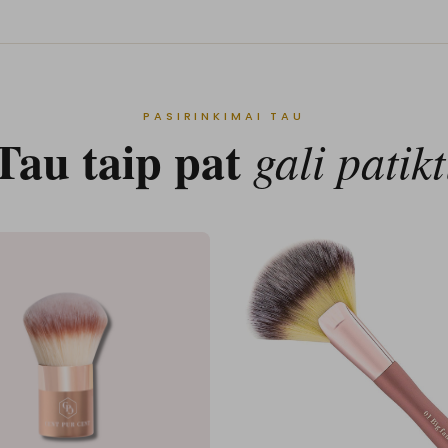
PASIRINKIMAI TAU
Tau taip pat
gali patikt