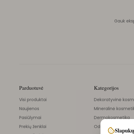
Gauk ekspe
Parduotuvė
Kategorijos
Visi produktai
Dekoratyvinė kosm
Naujienos
Mineralinė kosmeti
Pasiūlymai
Dermokosmetika
Prekių ženklai
Odos priežiūra
Slapukų