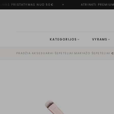
MAS PRISTATYMAS NUO 50€
✦
ATRINKTI PREMIUM 
KATEGORIJOS
VYRAMS
PRADŽIA
·
AKSESUARAI
·
ŠEPETĖLIAI
·
MAKIAŽO ŠEPETĖLIAI
·