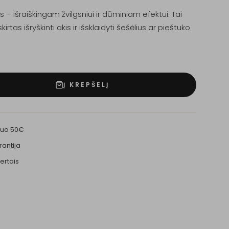
 – išraiškingam žvilgsniui ir dūminiam efektui. Tai
kirtas išryškinti akis ir išsklaidyti šešėlius ar pieštuko
Į KREPŠELĮ
nuo 50€
rantija
ertais