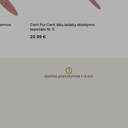
 formos
Cent Pur Cent Akių šešėlių sklaidymo
šepetėlis Nr. 11
20.99
€
Greitas pristatymas 1-3 d.d.