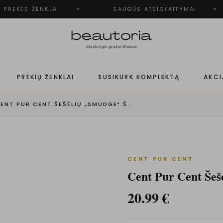
PREKĖS ŽENKLAI
✦
SAUGŪS ATSISKAITYMAI
✦
PREKIŲ ŽENKLAI
SUSIKURK KOMPLEKTĄ
AKCI
CENT PUR CENT ŠEŠĖLIŲ „SMUDGE“ ŠEPETĖLIS NR. 10
CENT PUR CENT
Cent Pur Cent Šešė
20.99
€