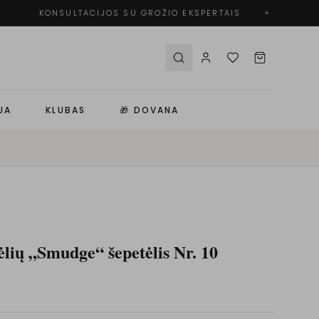
KONSULTACIJOS SU GROŽIO EKSPERTAIS
✦
N
JA
KLUBAS
🎁 DOVANA
lių „Smudge“ šepetėlis Nr. 10