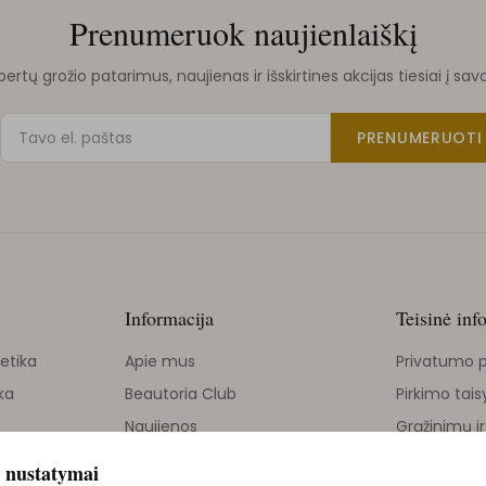
Prenumeruok naujienlaiškį
rtų grožio patarimus, naujienas ir išskirtines akcijas tiesiai į sav
PRENUMERUOTI
Informacija
Teisinė inf
etika
Apie mus
Privatumo p
ka
Beautoria Club
Pirkimo tais
Naujienos
Grąžinimų ir
Grožio tinklaraštis
 nustatymai