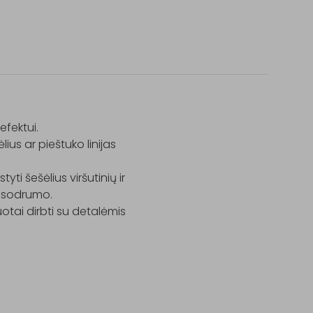
fektui.

ėlius ar pieštuko linijas 
tyti šešėlius viršutinių ir 
i sodrumo.

ai dirbti su detalėmis 