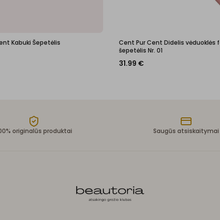
ent Kabuki Šepetėlis
Cent Pur Cent Didelis vėduoklės
šepetėlis Nr. 01
31.99
€
00% originalūs produktai
Saugūs atsiskaitymai