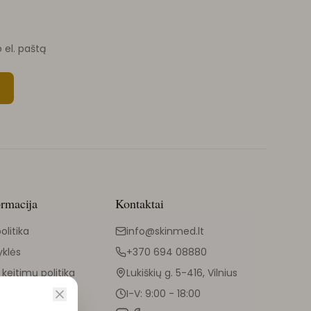
o el. paštą
ormacija
Kontaktai
olitika
info@skinmed.lt
yklės
+370 694 08880
 keitimų politika
Lukiškių g. 5-416, Vilnius
I-V: 9:00 - 18:00