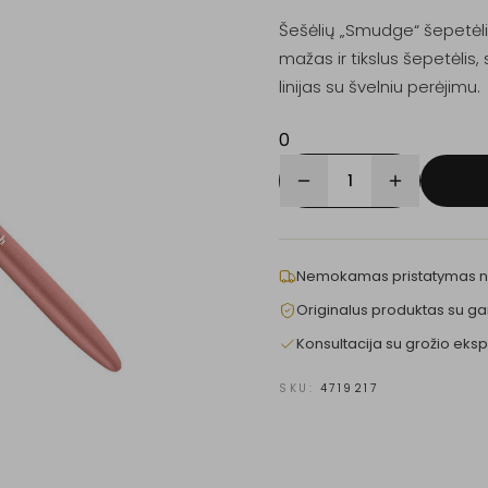
Šešėlių „Smudge“ šepetėlis
mažas ir tikslus šepetėlis, s
linijas su švelniu perėjimu.
0
1
Nemokamas pristatymas 
Originalus produktas su ga
Konsultacija su grožio eksp
SKU:
4719217