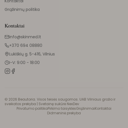
Kontaktai
Grąžinimų politika
Kontaktai
info@skinmed.lt
+370 694 08880
Lukiškių g. 5-416, Vilnius
I-V: 9:00 - 18:00
©
2026
Beautoria. Visos teisės saugomos. UAB Vilniaus grožio ir
sveikatos prekyba |
Svetainę sukūrė NexDev
Privatumo politika
Pirkimo taisyklės
Grąžinimai
Kontaktai
Didmeninė prekyba