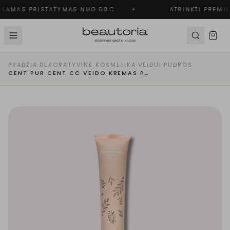
KAMAS PRISTATYMAS NUO 50€
✦
ATRINKTI PREMIU
PRADŽIA
·
DEKORATYVINĖ KOSMETIKA
·
VEIDUI
·
PUDROS
·
CENT PUR CENT CC VEIDO KREMAS PARFAIT | LIGHT TO MEDIUM