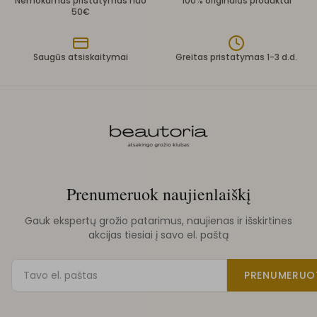
Nemokamas pristatymas nuo
100% originalūs produktai
50€
Saugūs atsiskaitymai
Greitas pristatymas 1-3 d.d.
Prenumeruok naujienlaiškį
Gauk ekspertų grožio patarimus, naujienas ir išskirtines
akcijas tiesiai į savo el. paštą
PRENUMERUO