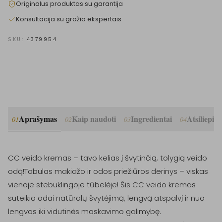
Originalus produktas su garantija
Konsultacija su grožio ekspertais
SKU:
4379954
Aprašymas
Kaip naudoti
Ingredientai
Atsiliepim
01
02
03
04
CC veido kremas – tavo kelias į švytinčią, tolygią veido 
odą!Tobulas makiažo ir odos priežiūros derinys – viskas 
vienoje stebuklingoje tūbelėje! Šis CC veido kremas 
suteikia odai natūralų švytėjimą, lengvą atspalvį ir nuo 
lengvos iki vidutinės maskavimo galimybę.
