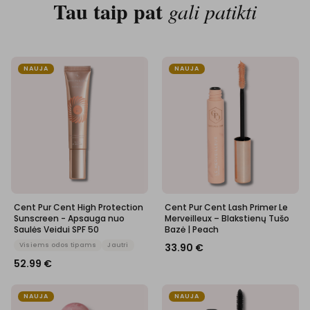
Tau taip pat
gali patikti
NAUJA
NAUJA
Cent Pur Cent High Protection
Cent Pur Cent Lash Primer Le
Sunscreen - Apsauga nuo
Merveilleux – Blakstienų Tušo
Saulės Veidui SPF 50
Bazė | Peach
Visiems odos tipams
Jautri
33.90
€
52.99
€
NAUJA
NAUJA