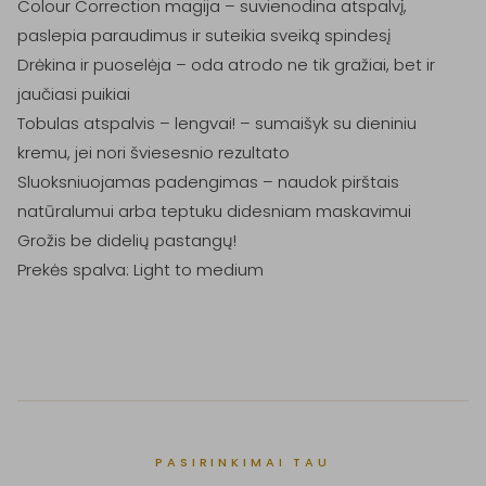
Colour Correction magija – suvienodina atspalvį, 
paslepia paraudimus ir suteikia sveiką spindesį

Drėkina ir puoselėja – oda atrodo ne tik gražiai, bet ir 
jaučiasi puikiai

Tobulas atspalvis – lengvai! – sumaišyk su dieniniu 
kremu, jei nori šviesesnio rezultato

Sluoksniuojamas padengimas – naudok pirštais 
natūralumui arba teptuku didesniam maskavimui

Grožis be didelių pastangų!

Prekės spalva: Light to medium

PASIRINKIMAI TAU