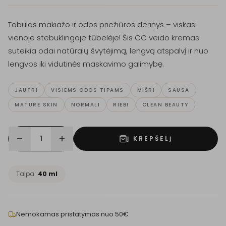
Tobulas makiažo ir odos priežiūros derinys – viskas
vienoje stebuklingoje tūbelėje! Šis CC veido kremas
suteikia odai natūralų švytėjimą, lengvą atspalvį ir nuo
lengvos iki vidutinės maskavimo galimybę.
JAUTRI
VISIEMS ODOS TIPAMS
MIŠRI
SAUSA
MATURE SKIN
NORMALI
RIEBI
CLEAN BEAUTY
1
Į KREPŠELĮ
Talpa
40 ml
Nemokamas pristatymas nuo 50€