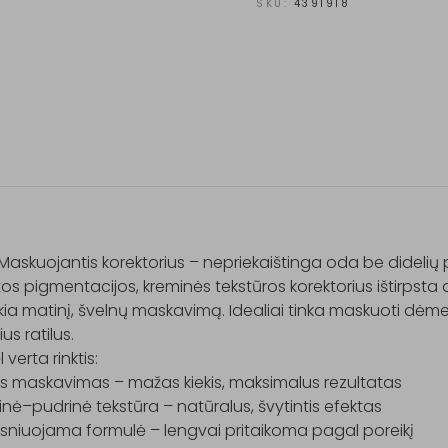
SKU:
4391918
askuojantis korektorius – nepriekaištinga oda be didelių
os pigmentacijos, kreminės tekstūros korektorius ištirpsta a
kia matinį, švelnų maskavimą. Idealiai tinka maskuoti dėme
us ratilus.

verta rinktis:

us maskavimas – mažas kiekis, maksimalus rezultatas

nė–pudrinė tekstūra – natūralus, švytintis efektas

sniuojama formulė – lengvai pritaikoma pagal poreikį
