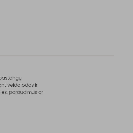
 pastangų

nt veido odos ir 
les, paraudimus ar 