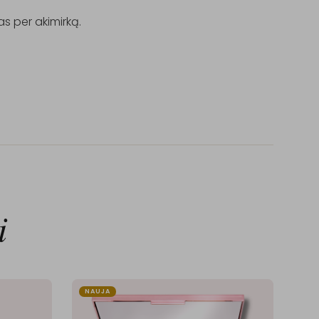
 per akimirką.

i
NAUJA