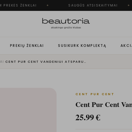
 PREKĖS ŽENKLAI
✦
SAUGŪS ATSISKAITYMAI
✦
PREKIŲ ŽENKLAI
SUSIKURK KOMPLEKTĄ
AKCI
AI
·
CENT PUR CENT VANDENIUI ATSPARUS MASKUOKLIS | PEACH
CENT PUR CENT
Cent Pur Cent Van
25.99
€