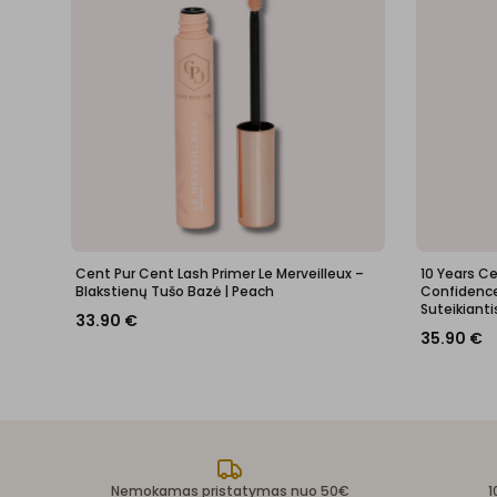
Cent Pur Cent Lash Primer Le Merveilleux –
10 Years C
Blakstienų Tušo Bazė | Peach
Confidence 
Suteikianti
33.90
€
35.90
€
Nemokamas pristatymas nuo 50€
1