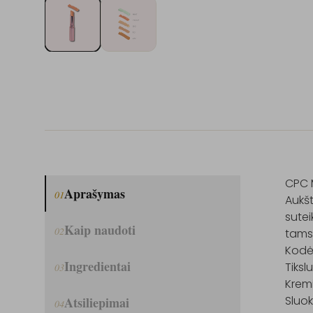
CPC M
Aprašymas
01
Aukšt
sutei
Kaip naudoti
02
tamsi
Kodėl 
Ingredientai
Tiksl
03
Kremi
Sluok
Atsiliepimai
04