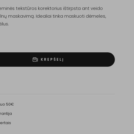
minės tekstūros korektorius ištirpsta ant veido
velnų maskavimą. Idealiai tinka maskuoti dėmeles,
ilus.
Į KREPŠELĮ
nuo 50€
rantija
ertais