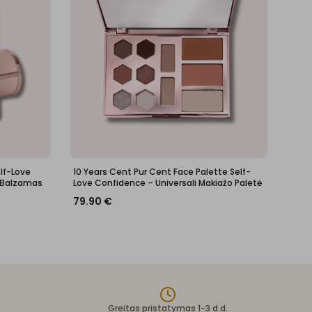
elf-Love
10 Years Cent Pur Cent Face Palette Self-
 Balzamas
Love Confidence – Universali Makiažo Paletė
79.90
€
Greitas pristatymas 1-3 d.d.