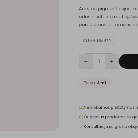
Aukštos pigmentacijos, kre
odos ir suteikia matinį, š
paraudimus ar tamsius rat
CLEAN BEAUTY
1
Talpa
2 ml
Nemokamas pristatymas 
Originalus produktas su ga
Konsultacija su grožio eksp