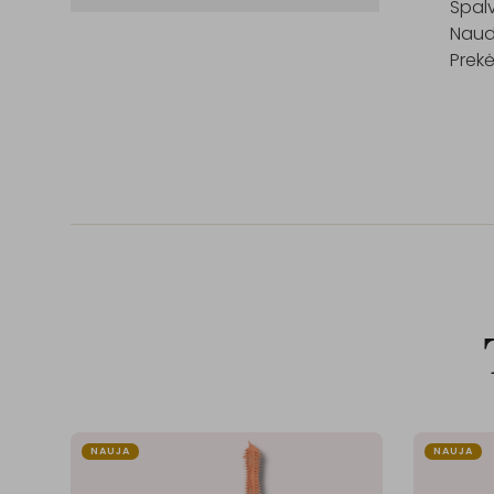
Spalv
Naudo
Prekė
NAUJA
NAUJA