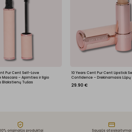
ent Pur Cent Self-Love
10 Years Cent Pur Cent Lipstick S
Mascara – Apimties ir Ilgio
Confidence – Drėkinamasis Lūpų
s Blakstienų Tušas
29.90
€
00% originalūs produktai
Saugūs atsiskaitymai