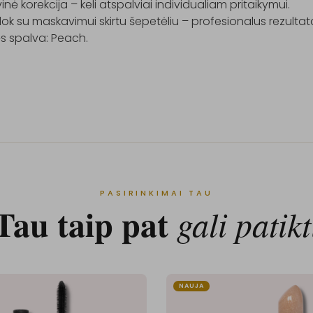
inė korekcija – keli atspalviai individualiam pritaikymui.

k su maskavimui skirtu šepetėliu – profesionalus rezultatas
s spalva: Peach.

PASIRINKIMAI TAU
Tau taip pat
gali patikt
NAUJA