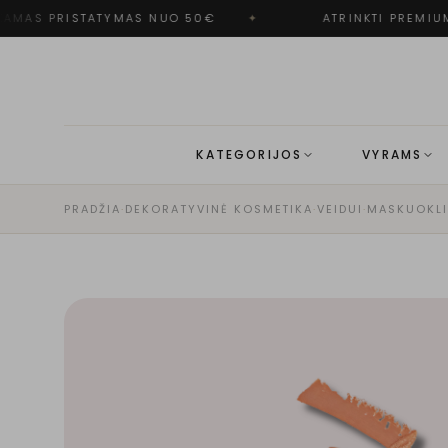
MAS PRISTATYMAS NUO 50€
✦
ATRINKTI PREMIUM
KATEGORIJOS
VYRAMS
PRADŽIA
·
DEKORATYVINĖ KOSMETIKA
·
VEIDUI
·
MASKUOKLI