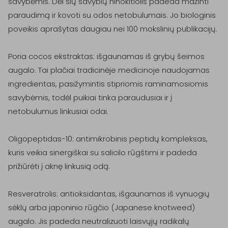
savybėmis. Dėl šių savybių hinokitiolis padeda mažinti 
paraudimą ir kovoti su odos netobulumais. Jo biologinis 
poveikis aprašytas daugiau nei 100 mokslinių publikacijų.

Poria cocos ekstraktas: išgaunamas iš grybų šeimos 
augalo. Tai plačiai tradicinėje medicinoje naudojamas 
ingredientas, pasižymintis stipriomis raminamosiomis 
savybėmis, todėl puikiai tinka paraudusiai ir į 
netobulumus linkusiai odai.

Oligopeptidas-10: antimikrobinis peptidų kompleksas, 
kuris veikia sinergiškai su salicilo rūgštimi ir padeda 
prižiūrėti į aknę linkusią odą.

Resveratrolis: antioksidantas, išgaunamas iš vynuogių 
sėklų arba japoninio rūgčio (Japanese knotweed) 
augalo. Jis padeda neutralizuoti laisvųjų radikalų 