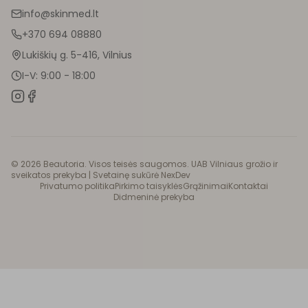
info@skinmed.lt
+370 694 08880
Lukiškių g. 5-416, Vilnius
I-V: 9:00 - 18:00
©
2026
Beautoria. Visos teisės saugomos. UAB Vilniaus grožio ir
sveikatos prekyba |
Svetainę sukūrė NexDev
Privatumo politika
Pirkimo taisyklės
Grąžinimai
Kontaktai
Didmeninė prekyba