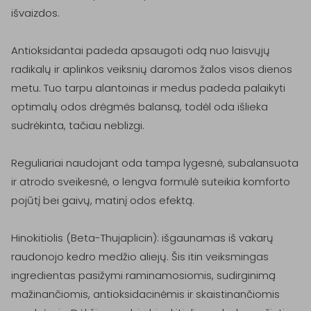
išvaizdos.

Antioksidantai padeda apsaugoti odą nuo laisvųjų 
radikalų ir aplinkos veiksnių daromos žalos visos dienos 
metu. Tuo tarpu alantoinas ir medus padeda palaikyti 
optimalų odos drėgmės balansą, todėl oda išlieka 
sudrėkinta, tačiau neblizgi.

Reguliariai naudojant oda tampa lygesnė, subalansuota 
ir atrodo sveikesnė, o lengva formulė suteikia komforto 
pojūtį bei gaivų, matinį odos efektą.

Hinokitiolis (Beta-Thujaplicin): išgaunamas iš vakarų 
raudonojo kedro medžio aliejų. Šis itin veiksmingas 
ingredientas pasižymi raminamosiomis, sudirginimą 
mažinančiomis, antioksidacinėmis ir skaistinančiomis 