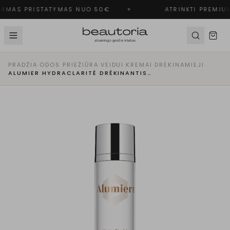
AMAS PRISTATYMAS NUO 50€
✦
ATRINKTI PREMIUM
PRADŽIA
·
ODOS PRIEŽIŪRA
·
VEIDUI
·
KREMAI
·
DRĖKINAMIEJI
·
ALUMIER HYDRACLARITÉ DRĖKINANTIS KREMAS RIEBIAI ODAI