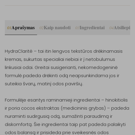
Aprašymas
Kaip naudoti
Ingredientai
Atsiliepim
01
02
03
04
HydraClarité – tai itin lengvos tekstūros drėkinamasis 
kremas, sukurtas specialiai riebiai ir į netobulumus 
linkusiai odai. Greitai susigerianti, nekomedogeninė 
formulė padeda drėkinti odą neapsunkindama jos ir 
suteikia švarų, matinį odos paviršių.

Formulėje esantys raminamieji ingredientai – hinokitiolis 
ir poria cocos ekstraktas (medicininis grybas) – padeda 
nuraminti sudirgusią odą, sumažinti paraudimą ir 
diskomfortą. Šie ingredientai taip pat padeda palaikyti 
odos balansą ir prisideda prie sveikesnės odos 