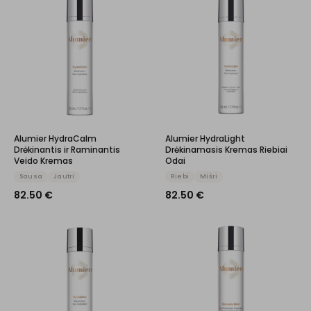
Alumier HydraCalm
Alumier HydraLight
Drėkinantis ir Raminantis
Drėkinamasis Kremas Riebiai
Veido Kremas
Odai
Sausa
Jautri
Riebi
Mišri
82.50
€
82.50
€