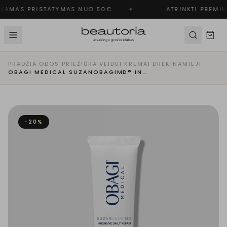
KAMAS PRISTATYMAS NUO 50€
✦
ATRINKTI PREMIU
PRADŽIA
·
ODOS PRIEŽIŪRA
·
VEIDUI
·
KREMAI
·
DRĖKINAMIEJI
·
OBAGI MEDICAL SUZANOBAGIMD® INTENSIVE DAILY REPAIR - INTENSYVUS KASDIENIS ODOS ATSTATYMO LOSJONAS
−
20
%