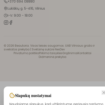
+370 694 08880
Lukiškių g. 5-416, Vilnius
I-V: 9:00 - 18:00
©
2026
Beautoria. Visos teisės saugomos. UAB Vilniaus grožio ir
sveikatos prekyba |
Svetainę sukūrė NexDev
Privatumo politika
Pirkimo taisyklės
Grąžinimai
Kontaktai
Didmeninė prekyba
Slapukų nustatymai
Naudojame slapukus, kad užtikrintume geriausią naršymo