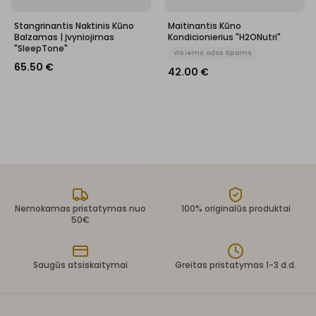
Stangrinantis Naktinis Kūno
Maitinantis Kūno
Balzamas | Įvyniojimas
Kondicionierius "H2ONutri"
"SleepTone"
Visiems odos tipams
65.50
€
42.00
€
Nemokamas pristatymas nuo
100% originalūs produktai
50€
Saugūs atsiskaitymai
Greitas pristatymas 1-3 d.d.