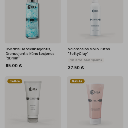
Dvifazis Detoksikuojantis,
Valomosios Molio Putos
Drenuojantis Kūno Losjonas
"SoftyClay"
"2Drain"
Visiems odos tipams
65.00
€
37.50
€
NAUJA
NAUJA