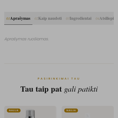
Aprašymas
Kaip naudoti
Ingredientai
Atsiliepim
01
02
03
04
Aprašymas ruošiamas.
PASIRINKIMAI TAU
Tau taip pat
gali patikti
NAUJA
NAUJA