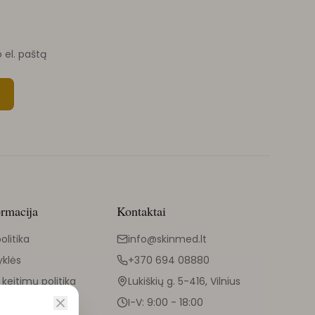
o el. paštą
ormacija
Kontaktai
olitika
info@skinmed.lt
yklės
+370 694 08880
 keitimų politika
Lukiškių g. 5-416, Vilnius
I-V: 9:00 - 18:00