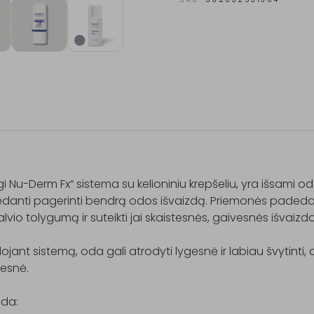
 Nu-Derm Fx“ sistema su kelioniniu krepšeliu, yra išsami odos
danti pagerinti bendrą odos išvaizdą. Priemonės padeda 
lvio tolygumą ir suteikti jai skaistesnės, gaivesnės išvaizdos
jant sistemą, oda gali atrodyti lygesnė ir labiau švytinti, o
esnė.

da:
