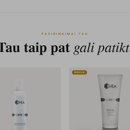
PASIRINKIMAI TAU
Tau taip pat
gali patikt
NAUJA