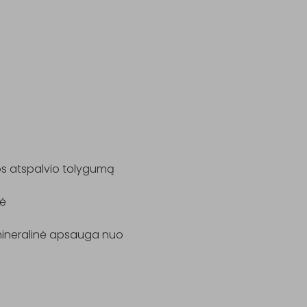
s atspalvio tolygumą

ė

mineralinė apsauga nuo 