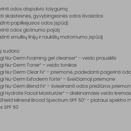
inti odos atspalvio tolygumą

kti skaistesnės, gyvybingesnės odos išvaizdos

inti papilkėjusios odos įspūdį

inti odos glotnumo pojūtį

inti smulkių linijų ir raukšlių matomumo įspūdį

nį sudaro:

i Nu-Derm Foaming gel cleanser“ – veido prausiklis

i Nu-Derm Toner“ – veido tonikas

gi Nu-Derm Clear Fx“ – priemonė, padedanti pagerinti odo
gi Nu-Derm Exfoderm forte“ – šveičiamoji priemonė

i Nu-Derm Blend Fx“ – šviesinanti odos priežiūros priemon
i Hydrate Facial Moisturizer“ – drėkinamasis veido kremas

Shield Mineral Broad Spectrum SPF 50“ – plataus spektro 
s SPF 50