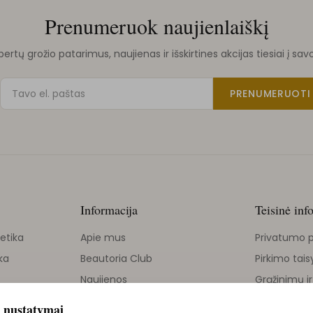
Prenumeruok naujienlaiškį
rtų grožio patarimus, naujienas ir išskirtines akcijas tiesiai į sav
PRENUMERUOTI
Informacija
Teisinė inf
etika
Apie mus
Privatumo p
ka
Beautoria Club
Pirkimo tais
Naujienos
Grąžinimų ir
Grožio tinklaraštis
 nustatymai