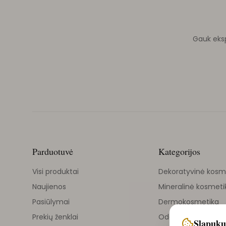
Gauk ekspe
Parduotuvė
Kategorijos
Visi produktai
Dekoratyvinė kosm
Naujienos
Mineralinė kosmeti
Pasiūlymai
Dermokosmetika
Prekių ženklai
Odos priežiūra
Slapukų