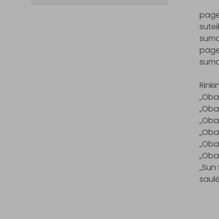
pager
sutei
sumaž
pager
sumaž
Rinki
„Obag
„Obag
„Oba
„Oba
„Obag
„Obag
„Sun 
saulė