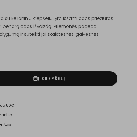
su kelioniniu krepšeliu, yra išsami odos priežiūros
nti bendrą odos išvaizdą. Priemonės padeda
olygumą ir suteikti jai skaistesnės, gaivesnės
Į KREPŠELĮ
nuo 50€
rantija
ertais