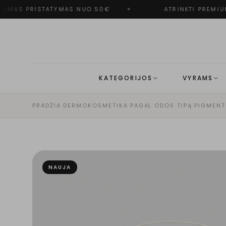
MAS PRISTATYMAS NUO 50€
✦
ATRINKTI PREMIUM
KATEGORIJOS
VYRAMS
PRADŽIA
·
DERMOKOSMETIKA
·
PAGAL ODOS TIPĄ
·
PIGMENT
NAUJA