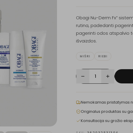
Obagi Nu-Derm Fx“ sistema 
rutina, padedanti pageri
pagerinti odos atspalvio t
išvaizdos.
MIŠRI
RIEBI
1
Nemokamas pristatymas 
Originalus produktas su ga
Konsultacija su grožio eksp
SKU:
362032531304