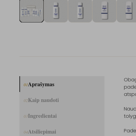
Obagi
Aprašymas
01
pade
atspa
Kaip naudoti
02
Naudo
Ingredientai
tolyg
03
Pade
Atsiliepimai
04