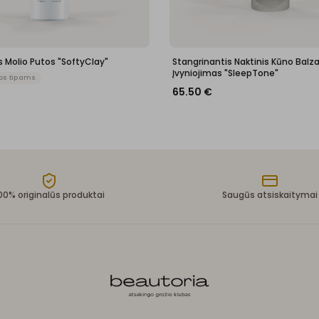
 Molio Putos "SoftyClay"
Stangrinantis Naktinis Kūno Balz
Įvyniojimas "SleepTone"
os tipams
65.50
€
00% originalūs produktai
Saugūs atsiskaitymai