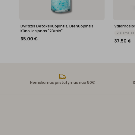
Dvifazis Detoksikuojantis, Drenuojantis
Valomosios
Kūno Losjonas "2Drain"
Visiems od
65.00
€
37.50
€
Nemokamas pristatymas nuo 50€
1