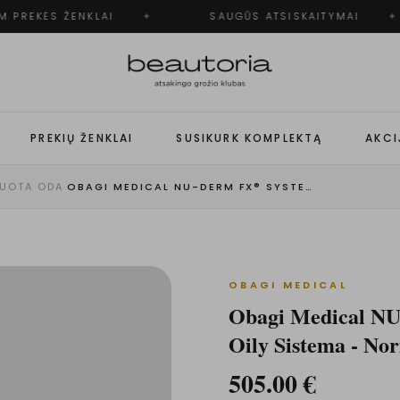
 PREKĖS ŽENKLAI
✦
SAUGŪS ATSISKAITYMAI
✦
PREKIŲ ŽENKLAI
SUSIKURK KOMPLEKTĄ
AKCI
UOTA ODA
·
OBAGI MEDICAL NU-DERM FX® SYSTEM - NORMAL TO OILY SISTEMA - NORMALIAI IR RIEBIAI ODAI
OBAGI MEDICAL
Obagi Medical 
Oily Sistema - Nor
505.00
€