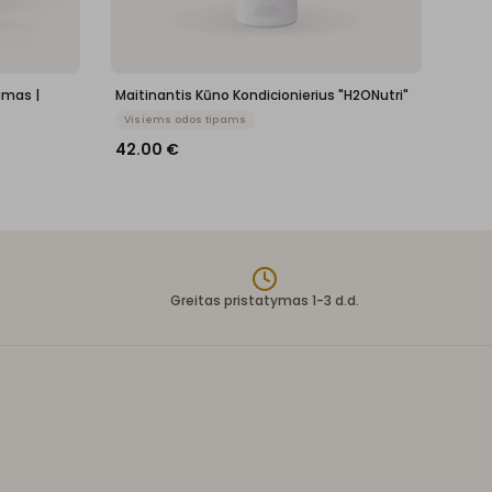
amas |
Maitinantis Kūno Kondicionierius "H2ONutri"
Visiems odos tipams
42.00
€
Greitas pristatymas 1-3 d.d.