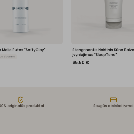
 Molio Putos "SoftyClay"
Stangrinantis Naktinis Kūno Balz
Įvyniojimas "SleepTone"
os tipams
65.50
€
00% originalūs produktai
Saugūs atsiskaitymai