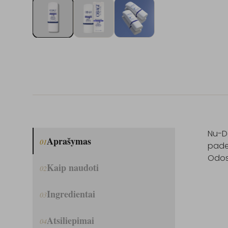
Nu-De
Aprašymas
01
paded
Odos 
Kaip naudoti
02
Ingredientai
03
Atsiliepimai
04