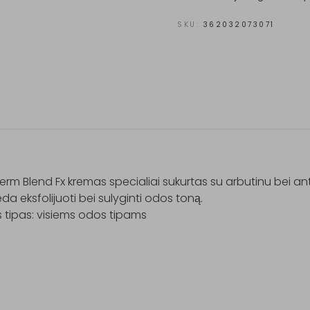
SKU:
362032073071
rm Blend Fx kremas specialiai sukurtas su arbutinu bei anti
a eksfolijuoti bei sulyginti odos toną.

tipas: visiems odos tipams
