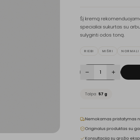
Šį kremą rekomenduojame 
specialiai sukurtas su arbu
sulyginti odos toną.
RIEBI
MIŠRI
NORMALI
1
Talpa
57 g
Nemokamas pristatymas 
Originalus produktas su ga
Konsultacija su grožio eksp