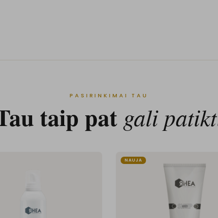
PASIRINKIMAI TAU
Tau taip pat
gali patikt
NAUJA