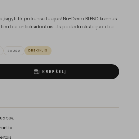
įsigyti tik po konsultacijos! Nu-Derm BLEND kremas
tinu bei antioksidantais. Jis padeda eksfolijuoti bei
DRĖKIKLIS
SAUSA
Į KREPŠELĮ
nuo 50€
rantija
ertais