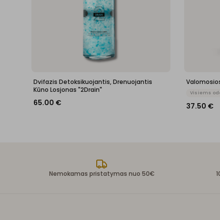
Dvifazis Detoksikuojantis, Drenuojantis
Valomosios
Kūno Losjonas "2Drain"
Visiems od
65.00
€
37.50
€
Nemokamas pristatymas nuo 50€
1