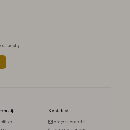
o el. paštą
ormacija
Kontaktai
olitika
info@skinmed.lt