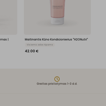
amas |
Maitinantis Kūno Kondicionierius "H2ONutri"
Visiems odos tipams
42.00
€
Greitas pristatymas 1-3 d.d.