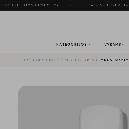
AS PRISTATYMAS NUO 50€
✦
ATRINKTI PREMIUM 
KATEGORIJOS
VYRAMS
PRADŽIA
·
ODOS PRIEŽIŪRA
·
VEIDUI
·
KREMAI
·