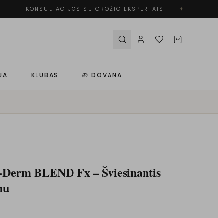
KONSULTACIJOS SU GROŽIO EKSPERTAIS
✦
N
JA
KLUBAS
🎁 DOVANA
-Derm BLEND Fx – Šviesinantis
nu