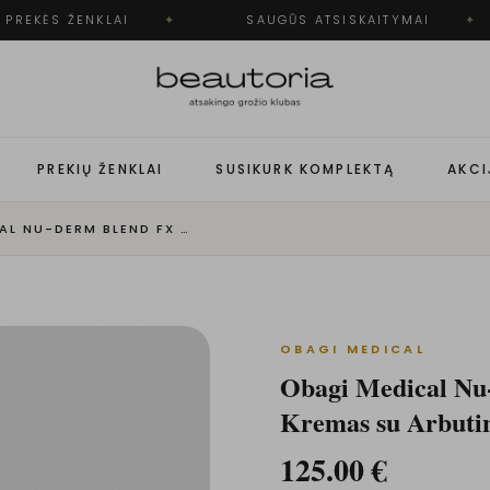
PREKĖS ŽENKLAI
✦
SAUGŪS ATSISKAITYMAI
✦
PREKIŲ ŽENKLAI
SUSIKURK KOMPLEKTĄ
AKCI
OBAGI MEDICAL NU-DERM BLEND FX – ŠVIESINANTIS KREMAS SU ARBUTINU
OBAGI MEDICAL
Obagi Medical Nu
Kremas su Arbuti
125.00
€