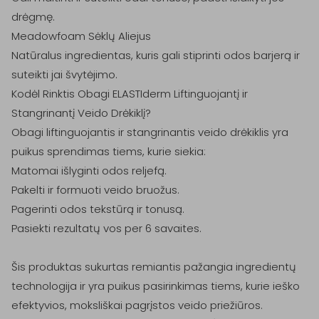
drėgmę.

Meadowfoam Sėklų Aliejus

Natūralus ingredientas, kuris gali stiprinti odos barjerą ir 
suteikti jai švytėjimo.

Kodėl Rinktis Obagi ELASTIderm Liftinguojantį ir 
Stangrinantį Veido Drėkiklį?

Obagi liftinguojantis ir stangrinantis veido drėkiklis yra 
puikus sprendimas tiems, kurie siekia:

Matomai išlyginti odos reljefą.

Pakelti ir formuoti veido bruožus.

Pagerinti odos tekstūrą ir tonusą.

Pasiekti rezultatų vos per 6 savaites.

Šis produktas sukurtas remiantis pažangia ingredientų 
technologija ir yra puikus pasirinkimas tiems, kurie ieško 
efektyvios, moksliškai pagrįstos veido priežiūros.
