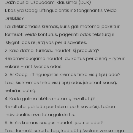
Dažniausiai Užduodami Klausimai (DUK)

1. Kas yra Obagi Liftinguojantis ir Stangrinantis Veido 
Drėkiklis?

Tai drėkinamasis kremas, kuris gali matomai pakelti ir 
formuoti veido kontūrus, pagerinti odos tekstūrą ir 
išlyginti dos reljefą vos per 6 savaites.

2. Kaip dažnai turėčiau naudoti šį produktą?

Rekomenduojama naudoti du kartus per dieną – ryte ir 
vakare – ant švarios odos.

3. Ar Obagi liftinguojantis kremas tinka visų tipų odai?

Taip, šis kremas tinka visų tipų odai, įskaitant sausą, 
riebią ir jautrią.

4. Kada galima tikėtis matomų rezultatų?

Rezultatai gali būti pastebimi po 6 savaičių, tačiau 
individualūs rezultatai gali skirtis.

5. Ar šis kremas saugus naudoti jautriai odai?

Taip, formulė sukurta taip, kad būtų švelni ir veiksminga 