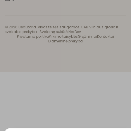
©
2026
Beautoria. Visos teisės saugomos. UAB Vilniaus grožio ir
sveikatos prekyba |
Svetainę sukūrė NexDev
Privatumo politika
Pirkimo taisyklės
Grąžinimai
Kontaktai
Didmeninė prekyba