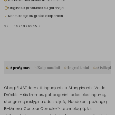
Originalus produktas su garantija
Konsultacija su grožio ekspertais
SKU:
362032650517
Aprašymas
Kaip naudoti
Ingredientai
Atsiliepim
01
02
03
04
Obagi ELASTIderm Liftinguojantis ir Stangrinantis Veido 
Drėkiklis – šis kremas, gali pagerinti odos elastingumą, 
stangrumą ir išlyginti odos reljefą. Naudojant pažangią 
Bi-Mineral Contour Complex™ technologiją, šis 