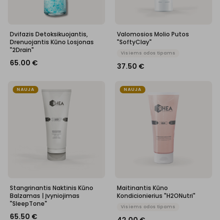
Dvifazis Detoksikuojantis,
Valomosios Molio Putos
Drenuojantis Kūno Losjonas
"SoftyClay"
"2Drain"
Visiems odos tipams
65.00
€
37.50
€
NAUJA
NAUJA
Stangrinantis Naktinis Kūno
Maitinantis Kūno
Balzamas | Įvyniojimas
Kondicionierius "H2ONutri"
"SleepTone"
Visiems odos tipams
65.50
€