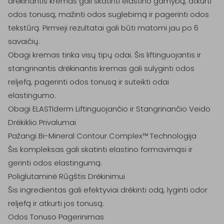
drėkinantis kremas gali skatinti elastino gamybą, atkurti 
odos tonusą, mažinti odos suglebimą ir pagerinti odos 
tekstūrą. Pirmieji rezultatai gali būti matomi jau po 6 
savaičių.

Obagi kremas tinka visų tipų odai. Šis liftinguojantis ir 
stangrinantis drėkinantis kremas gali sulyginti odos 
reljefą, pagerinti odos tonusą ir suteikti odai 
elastingumo.

Obagi ELASTIderm Liftinguojančio ir Stangrinančio Veido 
Drėkiklio Privalumai

Pažangi Bi-Mineral Contour Complex™ Technologija

Šis kompleksas gali skatinti elastino formavimąsi ir 
gerinti odos elastingumą.

Poliglutaminė Rūgštis Drėkinimui

Šis ingredientas gali efektyviai drėkinti odą, lyginti odor 
reljefą ir atkurti jos tonusą.

Odos Tonuso Pagerinimas
