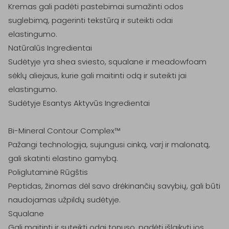
Kremas gali padėti pastebimai sumažinti odos 
suglebimą, pagerinti tekstūrą ir suteikti odai 
elastingumo.

Natūralūs Ingredientai

Sudėtyje yra shea sviesto, squalane ir meadowfoam 
sėklų aliejaus, kurie gali maitinti odą ir suteikti jai 
elastingumo.

Sudėtyje Esantys Aktyvūs Ingredientai

Bi-Mineral Contour Complex™

Pažangi technologija, sujungusi cinką, varį ir malonatą, 
gali skatinti elastino gamybą.

Poliglutaminė Rūgštis

Peptidas, žinomas dėl savo drėkinančių savybių, gali būti 
naudojamas užpildų sudėtyje.

Squalane

Gali maitinti ir suteikti odai tonuso, padėti išlaikyti jos 