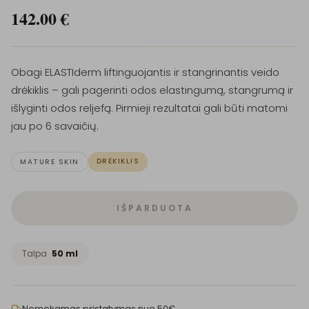
142.00
€
Obagi ELASTIderm liftinguojantis ir stangrinantis veido
drėkiklis – gali pagerinti odos elastingumą, stangrumą ir
išlyginti odos reljefą. Pirmieji rezultatai gali būti matomi
jau po 6 savaičių.
DRĖKIKLIS
MATURE SKIN
IŠPARDUOTA
Talpa
50 ml
Nemokamas pristatymas nuo 50€