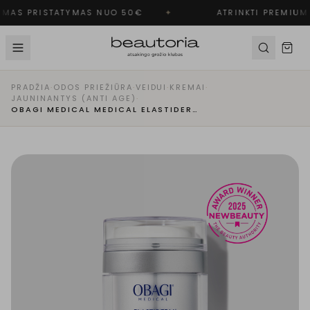
MAS PRISTATYMAS NUO 50€
✦
ATRINKTI PREMIUM 
PRADŽIA
·
ODOS PRIEŽIŪRA
·
VEIDUI
·
KREMAI
·
JAUNINANTYS (ANTI AGE)
·
OBAGI MEDICAL MEDICAL ELASTIDERM - LIFTINGUOJANTIS IR STANGRINANTIS VEIDO KREMAS