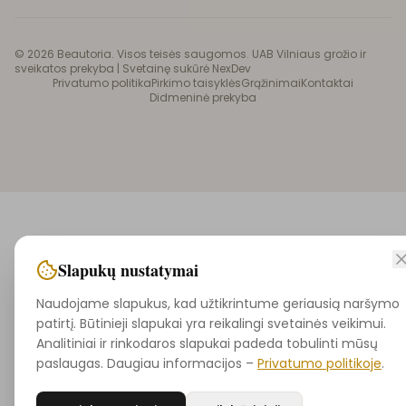
©
2026
Beautoria. Visos teisės saugomos. UAB Vilniaus grožio ir
sveikatos prekyba |
Svetainę sukūrė NexDev
Privatumo politika
Pirkimo taisyklės
Grąžinimai
Kontaktai
Didmeninė prekyba
Slapukų nustatymai
Naudojame slapukus, kad užtikrintume geriausią naršymo
patirtį. Būtinieji slapukai yra reikalingi svetainės veikimui.
Analitiniai ir rinkodaros slapukai padeda tobulinti mūsų
paslaugas. Daugiau informacijos –
Privatumo politikoje
.