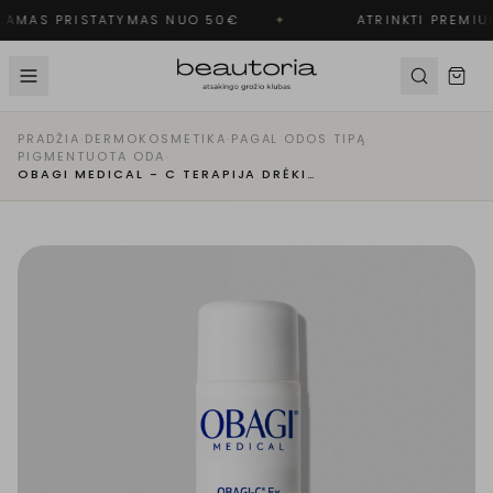
AMAS PRISTATYMAS NUO 50€
✦
ATRINKTI PREMIU
PRADŽIA
·
DERMOKOSMETIKA
·
PAGAL ODOS TIPĄ
·
PIGMENTUOTA ODA
·
OBAGI MEDICAL - C TERAPIJA DRĖKINAMASIS NAKTINIS KREMAS SU ARBUTINU IR VITAMINAIS