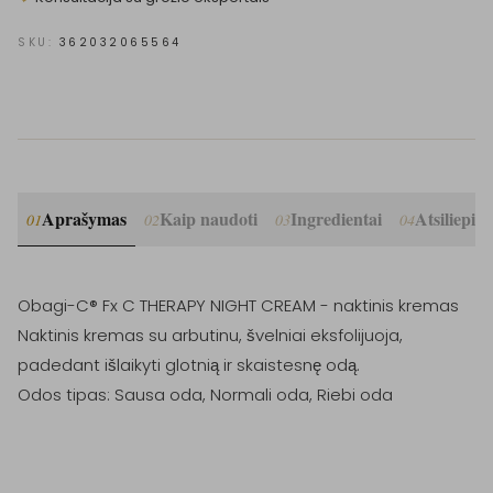
SKU:
362032065564
Aprašymas
Kaip naudoti
Ingredientai
Atsiliepim
01
02
03
04
Obagi-C® Fx C THERAPY NIGHT CREAM - naktinis kremas

Naktinis kremas su arbutinu, švelniai eksfolijuoja, 
padedant išlaikyti glotnią ir skaistesnę odą.

Odos tipas: Sausa oda, Normali oda, Riebi oda
