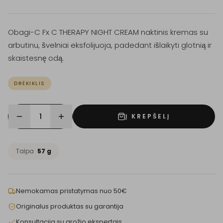
Obagi-C Fx C THERAPY NIGHT CREAM naktinis kremas su
arbutinu, švelniai eksfolijuoja, padedant išlaikyti glotnią ir
skaistesnę odą.
DRĖKIKLIS
1
Į KREPŠELĮ
Talpa
57 g
Nemokamas pristatymas nuo 50€
Originalus produktas su garantija
Konsultacija su grožio ekspertais