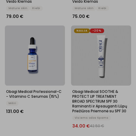
Veido Kremas
Veido Kremas
Mature skin
Riebi
Mature skin
Riebi
79.00
€
75.00
€
NAUJA
-20%
Obagi Medical Professional-C
Obagi Medical SOOTHE &
- Vitamino C Serumas (15%)
PROTECT LIP TREATMENT
BROAD SPECTRUM SPF 30
Mišri
Raminanti ir Apsauganti Lūpų
131.00
€
Priežiūros Priemonė su SPF 30
Visiems odos tipams
34.00
€
42.50
€