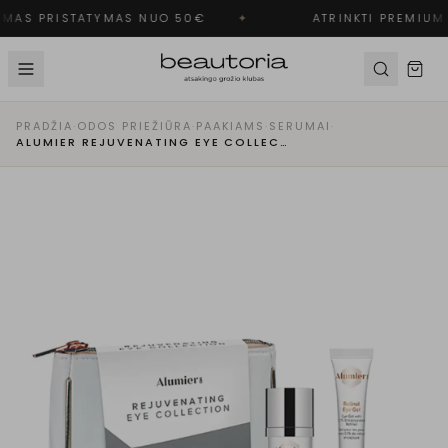
MAS PRISTATYMAS NUO 50€
✦
ATRINKTI PREMIUM 
PRADŽIA
·
ODOS PRIEŽIŪRA
·
PAAKIAMS
·
SERUMAI
·
ALUMIER REJUVENATING EYE COLLECTION - RINKINYS PAAKIAMS