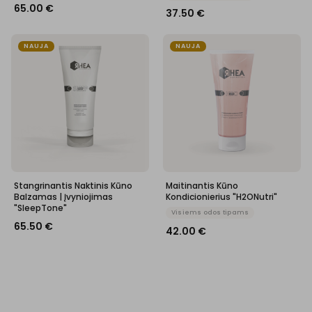
65.00
€
37.50
€
NAUJA
NAUJA
Stangrinantis Naktinis Kūno
Maitinantis Kūno
Balzamas | Įvyniojimas
Kondicionierius "H2ONutri"
"SleepTone"
Visiems odos tipams
65.50
€
42.00
€