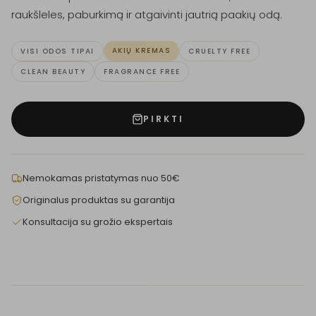
raukšleles, paburkimą ir atgaivinti jautrią paakių odą.
AKIŲ KREMAS
VISI ODOS TIPAI
CRUELTY FREE
CLEAN BEAUTY
FRAGRANCE FREE
PIRKTI
Nemokamas pristatymas nuo 50€
Originalus produktas su garantija
Konsultacija su grožio ekspertais