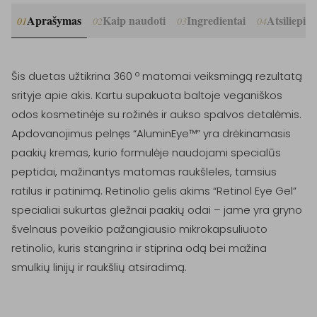
Aprašymas
Kaip naudoti
Ingredientai
Atsiliepim
01
02
03
04
Šis duetas užtikrina 360 º matomai veiksmingą rezultatą 
srityje apie akis. Kartu supakuota baltoje veganiškos 
odos kosmetinėje su rožinės ir aukso spalvos detalėmis. 
Apdovanojimus pelnęs “AluminEye™” yra drėkinamasis 
paakių kremas, kurio formulėje naudojami specialūs 
peptidai, mažinantys matomas raukšleles, tamsius 
ratilus ir patinimą. Retinolio gelis akims “Retinol Eye Gel” 
specialiai sukurtas gležnai paakių odai – jame yra gryno 
švelnaus poveikio pažangiausio mikrokapsuliuoto 
retinolio, kuris stangrina ir stiprina odą bei mažina 