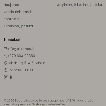
Naujienos
Grąžinimų ir keitimų politika
Grožio tinklaraštis
Kontaktai
Grąžinimų politika
Kontaktai
info@skinmed.lt
+370 694 08880
Lukiškių g. 5-416, Vilnius
I-V: 9:00 - 18:00
©
2026
Beautoria. Visos teisės saugomos. UAB Vilniaus grožio ir
sveikatos prekyba |
Svetainę sukūrė NexDev