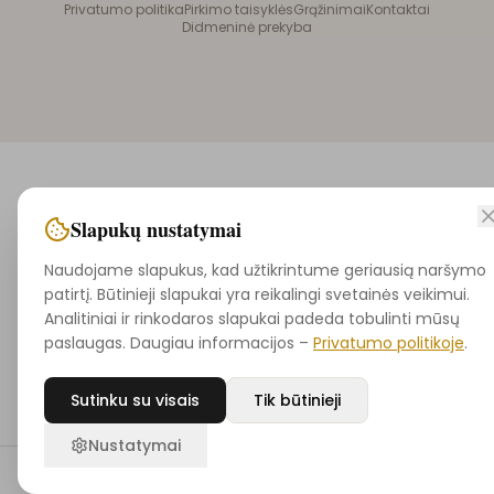
Privatumo politika
Pirkimo taisyklės
Grąžinimai
Kontaktai
Didmeninė prekyba
Slapukų nustatymai
Naudojame slapukus, kad užtikrintume geriausią naršymo
patirtį. Būtinieji slapukai yra reikalingi svetainės veikimui.
Analitiniai ir rinkodaros slapukai padeda tobulinti mūsų
paslaugas. Daugiau informacijos –
Privatumo politikoje
.
Sutinku su visais
Tik būtinieji
Nustatymai
Pradžia
Ieškoti
Noriu
Krepšelis
Pasky