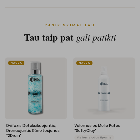
PASIRINKIMAI TAU
Tau taip pat
gali patikti
NAUJA
NAUJA
Dvifazis Detoksikuojantis,
Valomosios Molio Putos
Drenuojantis Kūno Losjonas
"SoftyClay"
"2Drain"
Visiems odos tipams