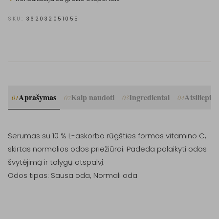
SKU:
362032051055
Aprašymas
Kaip naudoti
Ingredientai
Atsiliepim
01
02
03
04
Serumas su 10 % L-askorbo rūgšties formos vitamino C, 
skirtas normalios odos priežiūrai. Padeda palaikyti odos 
švytėjimą ir tolygų atspalvį.

Odos tipas: Sausa oda, Normali oda