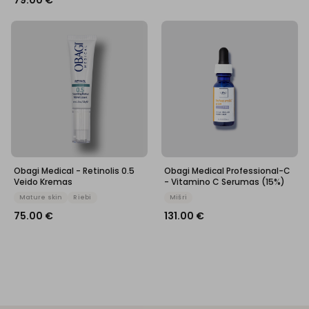
79.00
€
Obagi Medical - Retinolis 0.5
Obagi Medical Professional-C
Veido Kremas
- Vitamino C Serumas (15%)
Mature skin
Riebi
Mišri
75.00
€
131.00
€