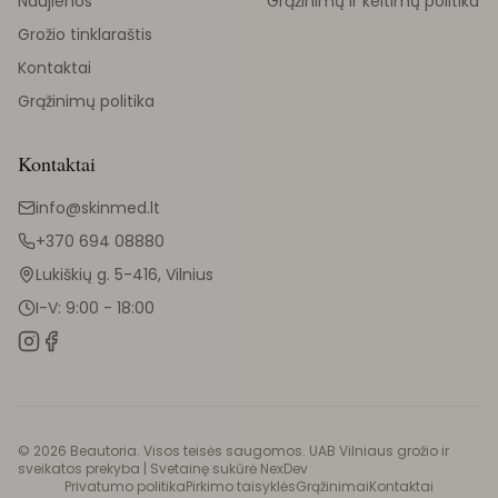
Naujienos
Grąžinimų ir keitimų politika
Grožio tinklaraštis
Kontaktai
Grąžinimų politika
Kontaktai
info@skinmed.lt
+370 694 08880
Lukiškių g. 5-416, Vilnius
I-V: 9:00 - 18:00
©
2026
Beautoria. Visos teisės saugomos. UAB Vilniaus grožio ir
sveikatos prekyba |
Svetainę sukūrė NexDev
Privatumo politika
Pirkimo taisyklės
Grąžinimai
Kontaktai