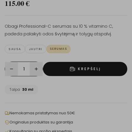
115.00
€
Obagi Professional-C serumas su 10 % vitamino C,
padeda palaikyti odos švytėjimą ir tolygų atspalvį.
SERUMAS
SAUSA
JAUTRI
1
Į KREPŠELĮ
Talpa
30 ml
Nemokamas pristatymas nuo 50€
Originalus produktas su garantija
Konsultacija su grožio ekspertais