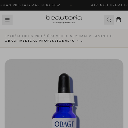
MAS PRISTATYMAS NUO 50€
✦
ATRINKTI PREMIUM
PRADŽIA
·
ODOS PRIEŽIŪRA
·
VEIDUI
·
SERUMAI
·
VITAMINO C
·
OBAGI MEDICAL PROFESSIONAL-C - VITAMINO C SERUMAS (10%)