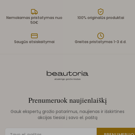
Nemokamas pristatymas nuo
100% originalūs produktai
50€
Saugūs atsiskaitymai
Greitas pristatymas 1-3 d.d.
Prenumeruok naujienlaiškį
Gauk ekspertų grožio patarimus, naujienas ir išskirtines
akcijas tiesiai į savo el. paštą
PRENUMERUO