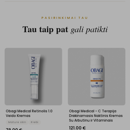
PASIRINKIMAI TAU
Tau taip pat
gali patikti
Obagi Medical Retinolis 1.0
Obagi Medical - C Terapija
Veido Kremas
Drėkinamasis Naktinis Kremas
Su Arbutinu ir Vitaminais
Mature skin
Riebi
121.00
€