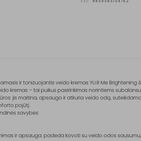
SKU:
8809085104762
iamasis ir tonizuojantis veido kremas YU.R Me Brightening 
eido kremas – tai puikus pasirinkimas norintiems subalans
iūros: jis maitina, apsaugo ir atkuria veido odą, suteikdama
mforto pojūtį.

ndinės savybės:

inimas ir apsauga: padeda kovoti su veido odos sausumu, 