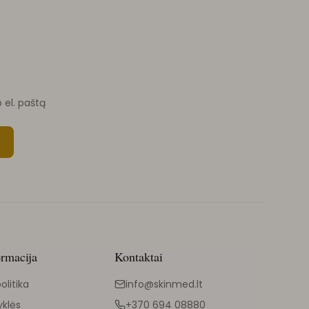
o el. paštą
ormacija
Kontaktai
olitika
info@skinmed.lt
yklės
+370 694 08880