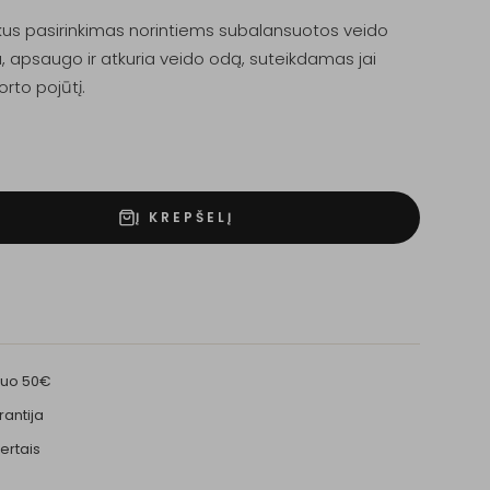
ikus pasirinkimas norintiems subalansuotos veido
na, apsaugo ir atkuria veido odą, suteikdamas jai
rto pojūtį.
Į KREPŠELĮ
nuo 50€
rantija
ertais