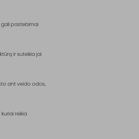
, gali pastebimai 
rą ir suteikia jai 
rsto ant veido odos, 
uriai reikia 