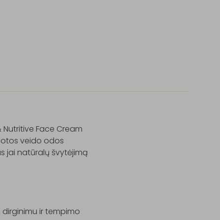
& Nutritive Face Cream

uotos veido odos 
s jai natūralų švytėjimą 
dirginimu ir tempimo 