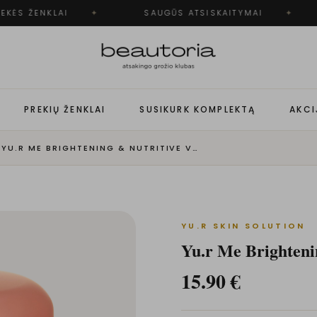
KĖS ŽENKLAI
✦
SAUGŪS ATSISKAITYMAI
✦
PREKIŲ ŽENKLAI
SUSIKURK KOMPLEKTĄ
AKCI
·
YU.R ME BRIGHTENING & NUTRITIVE VEIDO KREMAS
YU.R SKIN SOLUTION
Yu.r Me Brighteni
15.90
€