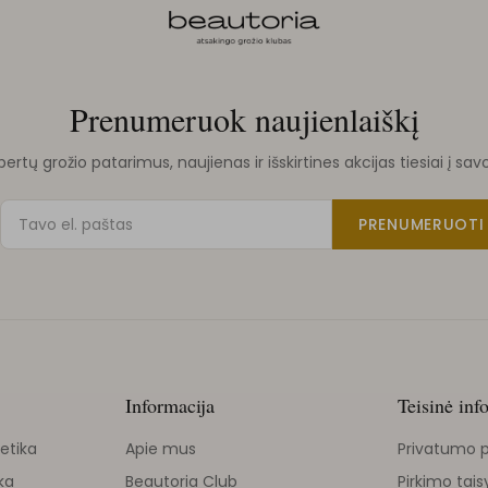
Prenumeruok naujienlaiškį
rtų grožio patarimus, naujienas ir išskirtines akcijas tiesiai į sav
PRENUMERUOTI
Informacija
Teisinė inf
etika
Apie mus
Privatumo p
ka
Beautoria Club
Pirkimo tais