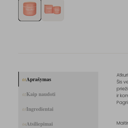
Atkur
Aprašymas
01
Šis v
priež
Kaip naudoti
02
ir ko
Pagri
Ingredientai
03
Mait
Atsiliepimai
04