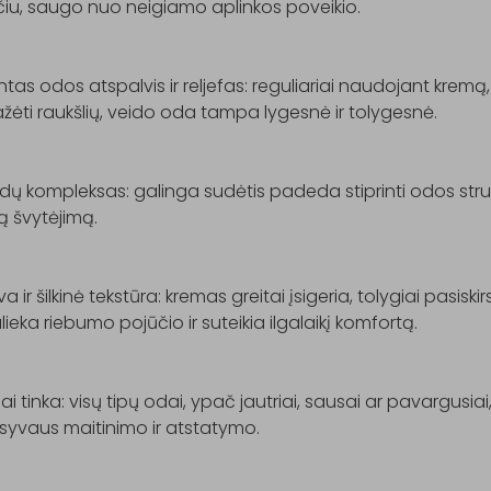
iu, saugo nuo neigiamo aplinkos poveikio.

intas odos atspalvis ir reljefas: reguliariai naudojant kremą
ėti raukšlių, veido oda tampa lygesnė ir tolygesnė.

dų kompleksas: galinga sudėtis padeda stiprinti odos struktū
ą švytėjimą.

a ir šilkinė tekstūra: kremas greitai įsigeria, tolygiai pasiski
ieka riebumo pojūčio ir suteikia ilgalaikį komfortą.

iai tinka: visų tipų odai, ypač jautriai, sausai ar pavargusiai, k
syvaus maitinimo ir atstatymo.
