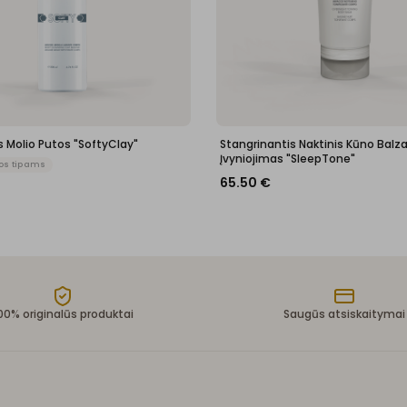
 Molio Putos "SoftyClay"
Stangrinantis Naktinis Kūno Balz
Įvyniojimas "SleepTone"
os tipams
65.50
€
00% originalūs produktai
Saugūs atsiskaitymai