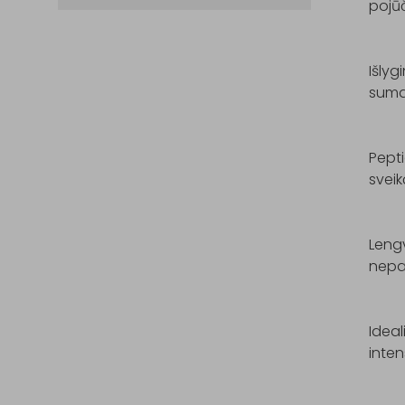
pojūč
Išlyg
sumaž
Pepti
sveik
Lengv
nepal
Ideal
inten