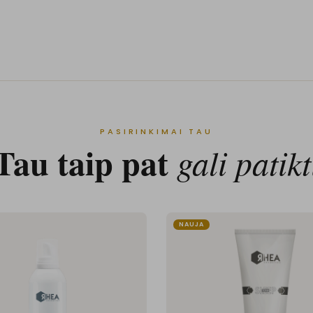
PASIRINKIMAI TAU
Tau taip pat
gali patikt
NAUJA