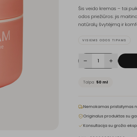
Šis veido kremas – tai pu
odos priežiūros: jis maiti
natūralų švytėjimą ir komfo
VISIEMS ODOS TIPAMS
1
Talpa
50 ml
Nemokamas pristatymas 
Originalus produktas su ga
Konsultacija su grožio eksp