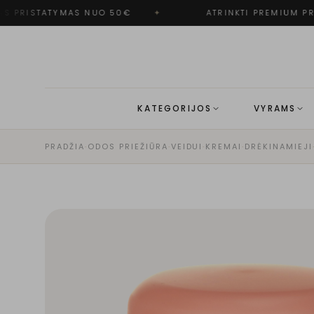
 PRISTATYMAS NUO 50€
✦
ATRINKTI PREMIUM PRE
KATEGORIJOS
VYRAMS
PRADŽIA
·
ODOS PRIEŽIŪRA
·
VEIDUI
·
KREMAI
·
DRĖKINAMIEJI