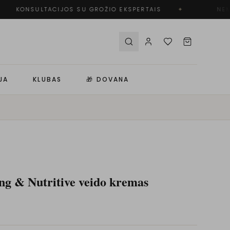
KONSULTACIJOS SU GROŽIO EKSPERTAIS
✦
NEMO
JA
KLUBAS
🎁 DOVANA
ng & Nutritive veido kremas