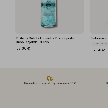
Dvifazis Detoksikuojantis, Drenuojantis
Valomosios
Kūno Losjonas "2Drain"
Visiems od
65.00
€
37.50
€
Nemokamas pristatymas nuo 50€
1