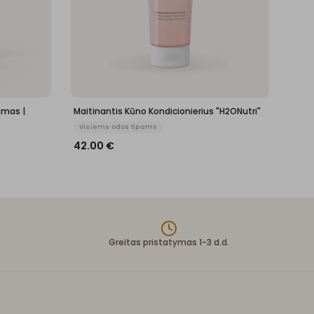
amas |
Maitinantis Kūno Kondicionierius "H2ONutri"
Visiems odos tipams
42.00
€
Greitas pristatymas 1-3 d.d.