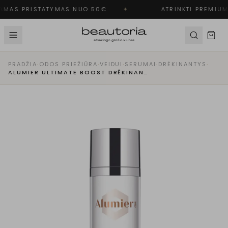
MAS PRISTATYMAS NUO 50€
✦
ATRINKTI PREMIUM
PRADŽIA
·
ODOS PRIEŽIŪRA
·
VEIDUI
·
SERUMAI
·
DRĖKINANTYS
·
ALUMIER ULTIMATE BOOST DRĖKINANTIS SERUMAS