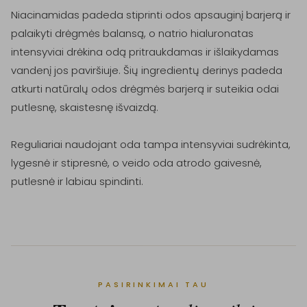
Niacinamidas padeda stiprinti odos apsauginį barjerą ir 
palaikyti drėgmės balansą, o natrio hialuronatas 
intensyviai drėkina odą pritraukdamas ir išlaikydamas 
vandenį jos paviršiuje. Šių ingredientų derinys padeda 
atkurti natūralų odos drėgmės barjerą ir suteikia odai 
putlesnę, skaistesnę išvaizdą.

Reguliariai naudojant oda tampa intensyviai sudrėkinta, 
lygesnė ir stipresnė, o veido oda atrodo gaivesnė, 
putlesnė ir labiau spindinti.
PASIRINKIMAI TAU