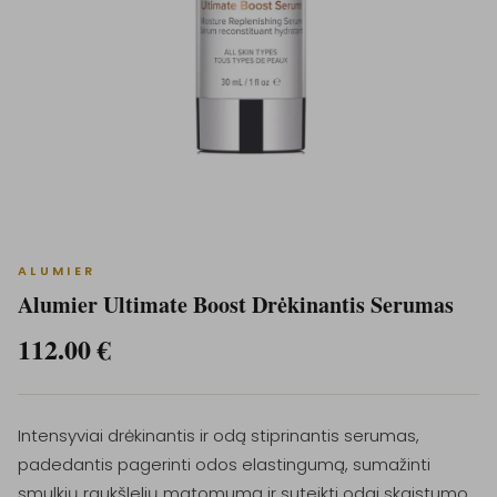
ALUMIER
Alumier Ultimate Boost Drėkinantis Serumas
112.00
€
Intensyviai drėkinantis ir odą stiprinantis serumas,
padedantis pagerinti odos elastingumą, sumažinti
smulkių raukšlelių matomumą ir suteikti odai skaistumo.