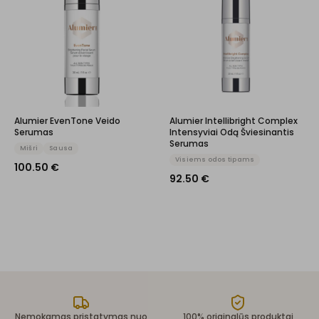
Alumier EvenTone Veido
Alumier Intellibright Complex
Serumas
Intensyviai Odą Šviesinantis
Serumas
Mišri
Sausa
Visiems odos tipams
100.50
€
92.50
€
Nemokamas pristatymas nuo
100% originalūs produktai