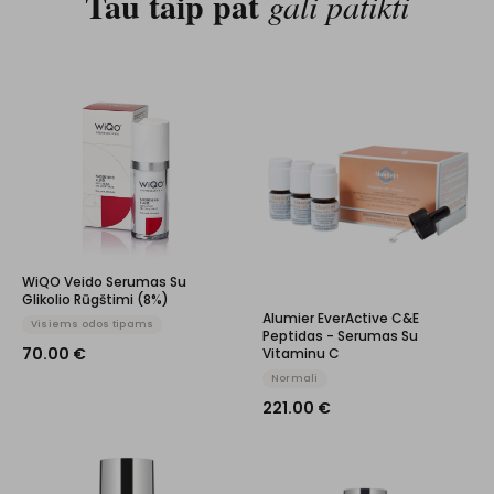
Tau taip pat
gali patikti
WiQO Veido Serumas Su
Glikolio Rūgštimi (8%)
Alumier EverActive C&E
Visiems odos tipams
Peptidas - Serumas Su
70.00
€
Vitaminu C
Normali
221.00
€