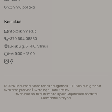
Grąžinimų politika
Kontaktai
info@skinmed.lt
+370 694 08880
Lukiškių g. 5-416, Vilnius
I-V: 9:00 - 18:00
©
2026
Beautoria. Visos teisės saugomos. UAB Vilniaus grožio ir
sveikatos prekyba |
Svetainę sukūrė NexDev
Privatumo politika
Pirkimo taisyklės
Grąžinimai
Kontaktai
Didmeninė prekyba