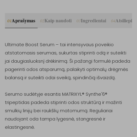
Aprašymas
Kaip naudoti
Ingredientai
Atsiliepim
01
02
03
04
Ultimate Boost Serum – tai intensyvaus poveikio 
atstatomasis serumas, sukurtas stiprinti odą ir suteikti 
jai daugiasluoksnį drėkinimą. Ši pažangi formulė padeda 
pagerinti odos atsparumą, palaikyti optimalų drėgmės 
balansą ir suteikti odai sveiką, spindinčią išvaizdą.

Serumo sudėtyje esantis MATRIXYL® Synthe'6® 
tripeptidas padeda stiprinti odos struktūrą ir mažinti 
smulkių linijų bei raukšlių matomumą. Reguliariai 
naudojant oda tampa lygesnė, stangresnė ir 
elastingesnė.
