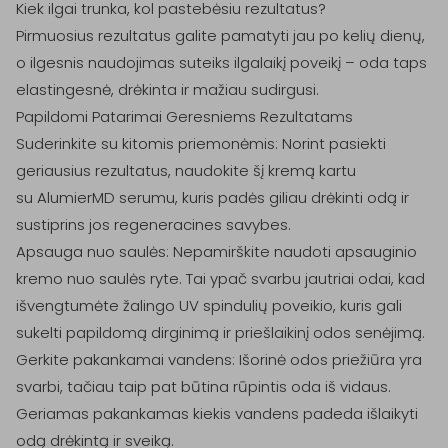
Kiek ilgai trunka, kol pastebėsiu rezultatus?

Pirmuosius rezultatus galite pamatyti jau po kelių dienų, 
o ilgesnis naudojimas suteiks ilgalaikį poveikį – oda taps 
elastingesnė, drėkinta ir mažiau sudirgusi.

Papildomi Patarimai Geresniems Rezultatams

Suderinkite su kitomis priemonėmis: Norint pasiekti 
geriausius rezultatus, naudokite šį kremą kartu 
su AlumierMD serumu, kuris padės giliau drėkinti odą ir 
sustiprins jos regeneracines savybes.

Apsauga nuo saulės: Nepamirškite naudoti apsauginio 
kremo nuo saulės ryte. Tai ypač svarbu jautriai odai, kad 
išvengtumėte žalingo UV spindulių poveikio, kuris gali 
sukelti papildomą dirginimą ir priešlaikinį odos senėjimą.

Gerkite pakankamai vandens: Išorinė odos priežiūra yra 
svarbi, tačiau taip pat būtina rūpintis oda iš vidaus. 
Geriamas pakankamas kiekis vandens padeda išlaikyti 
odą drėkintą ir sveiką.
