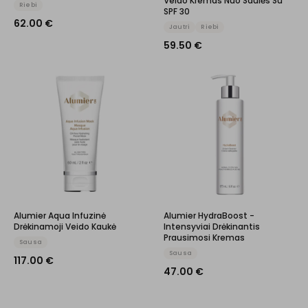
Veido Kremas Nuo Saulės Su
Riebi
SPF 30
62.00
€
Jautri
Riebi
59.50
€
Alumier Aqua Infuzinė
Alumier HydraBoost -
Drėkinamoji Veido Kaukė
Intensyviai Drėkinantis
Prausimosi Kremas
Sausa
Sausa
117.00
€
47.00
€