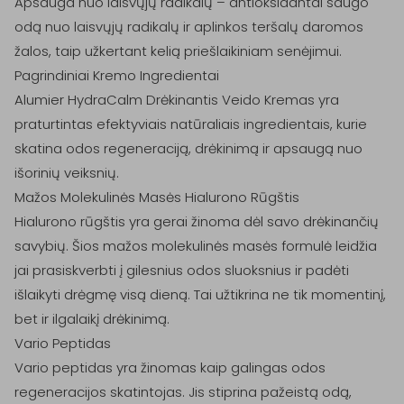
Apsauga nuo laisvųjų radikalų – antioksidantai saugo 
odą nuo laisvųjų radikalų ir aplinkos teršalų daromos 
žalos, taip užkertant kelią priešlaikiniam senėjimui.

Pagrindiniai Kremo Ingredientai

Alumier HydraCalm Drėkinantis Veido Kremas yra 
praturtintas efektyviais natūraliais ingredientais, kurie 
skatina odos regeneraciją, drėkinimą ir apsaugą nuo 
išorinių veiksnių.

Mažos Molekulinės Masės Hialurono Rūgštis

Hialurono rūgštis yra gerai žinoma dėl savo drėkinančių 
savybių. Šios mažos molekulinės masės formulė leidžia 
jai prasiskverbti į gilesnius odos sluoksnius ir padėti 
išlaikyti drėgmę visą dieną. Tai užtikrina ne tik momentinį, 
bet ir ilgalaikį drėkinimą.

Vario Peptidas

Vario peptidas yra žinomas kaip galingas odos 
regeneracijos skatintojas. Jis stiprina pažeistą odą, 