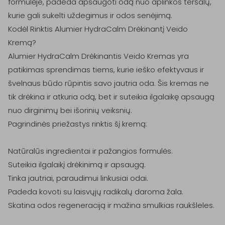
formulėje, padeda apsaugoti odą nuo aplinkos teršalų, 
kurie gali sukelti uždegimus ir odos senėjimą.

Kodėl Rinktis Alumier HydraCalm Drėkinantį Veido 
Kremą?

Alumier HydraCalm Drėkinantis Veido Kremas yra 
patikimas sprendimas tiems, kurie ieško efektyvaus ir 
švelnaus būdo rūpintis savo jautria oda. Šis kremas ne 
tik drėkina ir atkuria odą, bet ir suteikia ilgalaikę apsaugą 
nuo dirginimų bei išorinių veiksnių.

Pagrindinės priežastys rinktis šį kremą:

Natūralūs ingredientai ir pažangios formulės.

Suteikia ilgalaikį drėkinimą ir apsaugą.

Tinka jautriai, paraudimui linkusiai odai.

Padeda kovoti su laisvųjų radikalų daroma žala.

Skatina odos regeneraciją ir mažina smulkias raukšleles.