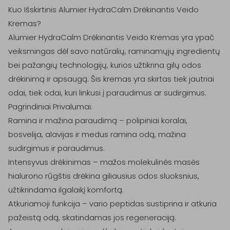
Kuo Išskirtinis Alumier HydraCalm Drėkinantis Veido 
Kremas?

Alumier HydraCalm Drėkinantis Veido Kremas yra ypač 
veiksmingas dėl savo natūralių, raminamųjų ingredientų 
bei pažangių technologijų, kurios užtikrina gilų odos 
drėkinimą ir apsaugą. Šis kremas yra skirtas tiek jautriai 
odai, tiek odai, kuri linkusi į paraudimus ar sudirgimus.

Pagrindiniai Privalumai:

Ramina ir mažina paraudimą – polipiniai koralai, 
bosvelija, alavijas ir medus ramina odą, mažina 
sudirgimus ir paraudimus.

Intensyvus drėkinimas – mažos molekulinės masės 
hialurono rūgštis drėkina giliausius odos sluoksnius, 
užtikrindama ilgalaikį komfortą.

Atkuriamoji funkcija – vario peptidas sustiprina ir atkuria 
pažeistą odą, skatindamas jos regeneraciją.
