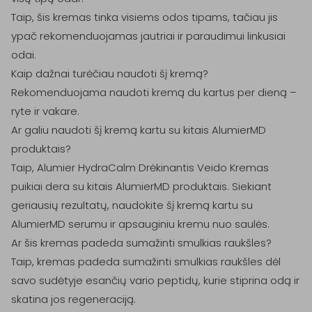
Taip, šis kremas tinka visiems odos tipams, tačiau jis 
ypač rekomenduojamas jautriai ir paraudimui linkusiai 
odai.

Kaip dažnai turėčiau naudoti šį kremą?

Rekomenduojama naudoti kremą du kartus per dieną – 
ryte ir vakare.

Ar galiu naudoti šį kremą kartu su kitais AlumierMD 
produktais?

Taip, Alumier HydraCalm Drėkinantis Veido Kremas 
puikiai dera su kitais AlumierMD produktais. Siekiant 
geriausių rezultatų, naudokite šį kremą kartu su 
AlumierMD serumu ir apsauginiu kremu nuo saulės.

Ar šis kremas padeda sumažinti smulkias raukšles?

Taip, kremas padeda sumažinti smulkias raukšles dėl 
savo sudėtyje esančių vario peptidų, kurie stiprina odą ir 
skatina jos regeneraciją.
