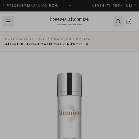
S PRISTATYMAS NUO 50€
✦
ATRINKTI PREMIUM PR
PRADŽIA
·
ODOS PRIEŽIŪRA
·
VEIDUI
·
KREMAI
·
ALUMIER HYDRACALM DRĖKINANTIS IR RAMINANTIS VEIDO KREMAS