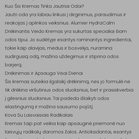
Kuo Šis Kremas Tinka Jautriai Odai?

Jautri oda yra labiau linkusi į dirginimus, paraudimus ir 
reakcijas į aplinkos veiksnius. Alumier HydraCalm 
Drėkinantis Veido Kremas yra sukurtas specialiai šiam 
odos tipui. Jo sudėtyje esantys raminantys ingredientai, 
tokie kaip alavijas, medus ir bosvelija, nuramina 
sudirgusią odą, mažina uždegimus ir stiprina odos 
barjerą.

Drėkinimas ir Apsauga Visai Dienai

Šis kremas suteikia ilgalaikį drėkinimą, nes jo formulė ne 
tik drėkina viršutinius odos sluoksnius, bet ir prasiskverbia 
į gilesnius sluoksnius. Tai padeda išlaikyti odos 
elastingumą ir mažina sausumo pojūtį.

Kova Su Laisvaisiais Radikalais

Kremas taip pat veikia kaip apsauginė priemonė nuo 
laisvųjų radikalų daromos žalos. Antioksidantai, esantys 