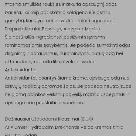
mažina smulkias raukšles ir atkuria apsauginį odos 
barjerą. Tai taip pat skatina kolageno ir elastino 
gamybą, kurie yra būtini sveikai ir elastingai odai.

Polipiniai Koralai, Bosvelija, Alavijas ir Medus

Šie natūralūs ingredientai pasižymi stipriomis 
raminamosiomis savybėmis. Jie padeda sumažinti odos 
dirginimą ir paraudimus, nuramindami jautrią odą bei 
užtikrindami, kad oda liktų švelni ir sveika.

Antioksidantai

Antioksidantai, esantys šiame kreme, apsaugo odą nuo 
laisvųjų radikalų daromos žalos. Jie padeda neutralizuoti 
neigiamą aplinkos veiksnių poveikį, mažina uždegimus ir 
apsaugo nuo priešlaikinio senėjimo.

Dažniausiai Užduodami Klausimai (DUK)

Ar Alumier HydraCalm Drėkinantis Veido Kremas tinka 
visų tipų odai?
