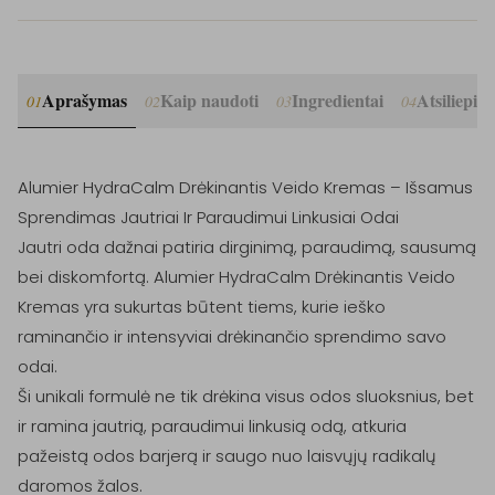
Aprašymas
Kaip naudoti
Ingredientai
Atsiliepim
01
02
03
04
Alumier HydraCalm Drėkinantis Veido Kremas – Išsamus 
Sprendimas Jautriai Ir Paraudimui Linkusiai Odai

Jautri oda dažnai patiria dirginimą, paraudimą, sausumą 
bei diskomfortą. Alumier HydraCalm Drėkinantis Veido 
Kremas yra sukurtas būtent tiems, kurie ieško 
raminančio ir intensyviai drėkinančio sprendimo savo 
odai.

Ši unikali formulė ne tik drėkina visus odos sluoksnius, bet 
ir ramina jautrią, paraudimui linkusią odą, atkuria 
pažeistą odos barjerą ir saugo nuo laisvųjų radikalų 
daromos žalos.
