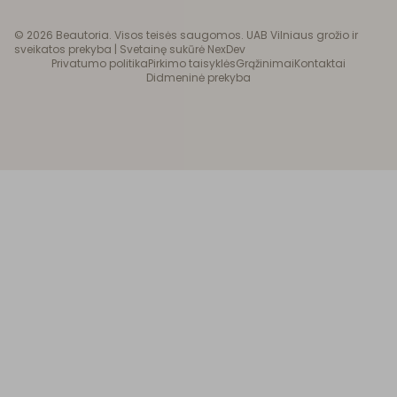
©
2026
Beautoria. Visos teisės saugomos. UAB Vilniaus grožio ir
sveikatos prekyba |
Svetainę sukūrė NexDev
Privatumo politika
Pirkimo taisyklės
Grąžinimai
Kontaktai
Didmeninė prekyba