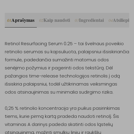
Aprašymas
Kaip naudoti
Ingredientai
Atsiliepim
01
02
03
04
Retinol Resurfacing Serum 0.25 – tai švelnaus poveikio 
retinolio serumas su kapsuliuota, palaipsniui išsiskiriančia 
formule, padedančia sumažinti matomus odos 
senėjimo požymius ir pagerinti odos tekstūrą. Dėl 
pažangios time-release technologijos retinolis į odą 
išsiskiria palaipsniui, todėl užtikrinamas veiksmingas 
odos atsinaujinimas su minimalia sudirgimo rizika.

0,25 % retinolio koncentracija yra puikus pasirinkimas 
tiems, kurie pirmą kartą pradeda naudoti retinolį. Šis 
vitaminas A darinys padeda skatinti odos ląstelių 
atsinaujinimą, mažinti smulkių linijų ir raukšlių 