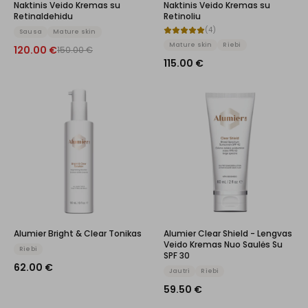
Naktinis Veido Kremas su
Naktinis Veido Kremas su
Retinaldehidu
Retinoliu
(
4
)
Sausa
Mature skin
Mature skin
Riebi
120.00
€
150.00
€
115.00
€
Alumier Bright & Clear Tonikas
Alumier Clear Shield - Lengvas
Veido Kremas Nuo Saulės Su
Riebi
SPF 30
62.00
€
Jautri
Riebi
59.50
€