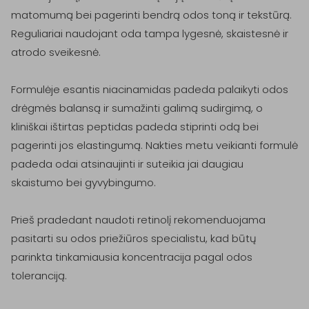
matomumą bei pagerinti bendrą odos toną ir tekstūrą. 
Reguliariai naudojant oda tampa lygesnė, skaistesnė ir 
atrodo sveikesnė.

Formulėje esantis niacinamidas padeda palaikyti odos 
drėgmės balansą ir sumažinti galimą sudirgimą, o 
kliniškai ištirtas peptidas padeda stiprinti odą bei 
pagerinti jos elastingumą. Nakties metu veikianti formulė 
padeda odai atsinaujinti ir suteikia jai daugiau 
skaistumo bei gyvybingumo.

Prieš pradedant naudoti retinolį rekomenduojama 
pasitarti su odos priežiūros specialistu, kad būtų 
parinkta tinkamiausia koncentracija pagal odos 
toleranciją.