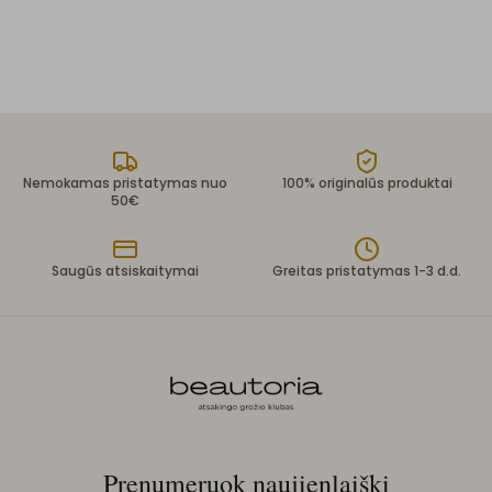
Nemokamas pristatymas nuo
100% originalūs produktai
50€
Saugūs atsiskaitymai
Greitas pristatymas 1-3 d.d.
Prenumeruok naujienlaiškį