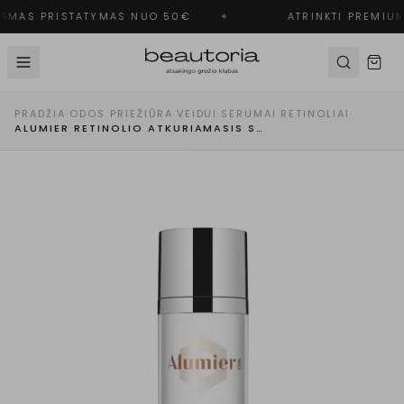
MAS PRISTATYMAS NUO 50€
✦
ATRINKTI PREMIUM
PRADŽIA
·
ODOS PRIEŽIŪRA
·
VEIDUI
·
SERUMAI
·
RETINOLIAI
·
ALUMIER RETINOLIO ATKURIAMASIS SERUMAS 0.25