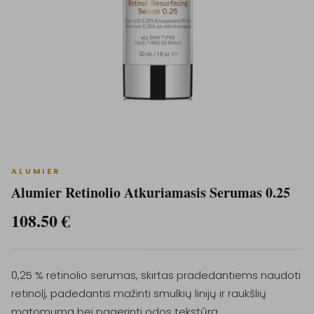
ALUMIER
Alumier Retinolio Atkuriamasis Serumas 0.25
108.50
€
0,25 % retinolio serumas, skirtas pradedantiems naudoti
retinolį, padedantis mažinti smulkių linijų ir raukšlių
matomumą bei pagerinti odos tekstūrą.