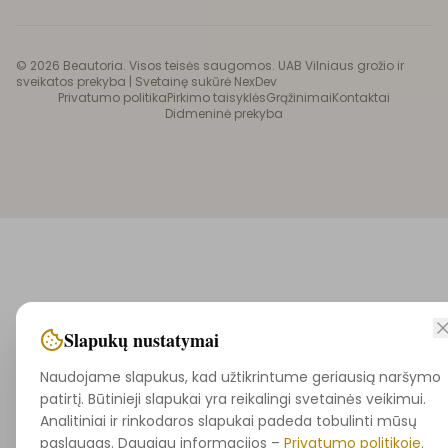
©
2026
Beautoria. Visos teisės saugomos. UAB Vilniaus grožio ir
sveikatos prekyba |
Svetainę sukūrė NexDev
Privatumo politika
Pirkimo taisyklės
Grąžinimai
Kontaktai
Didmeninė prekyba
Slapukų nustatymai
Naudojame slapukus, kad užtikrintume geriausią naršymo
patirtį. Būtinieji slapukai yra reikalingi svetainės veikimui.
Analitiniai ir rinkodaros slapukai padeda tobulinti mūsų
paslaugas. Daugiau informacijos –
Privatumo politikoje
.