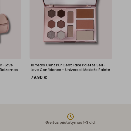
elf-Love
10 Years Cent Pur Cent Face Palette Self-
 Balzamas
Love Confidence – Universali Makiažo Paletė
79.90
€
Greitas pristatymas 1-3 d.d.