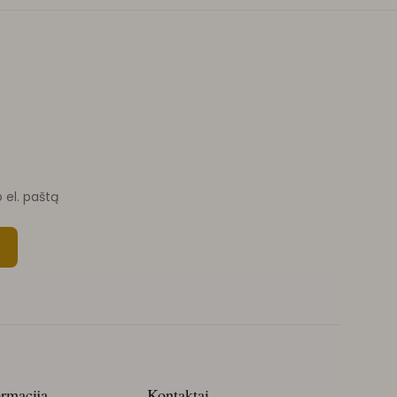
o el. paštą
ormacija
Kontaktai