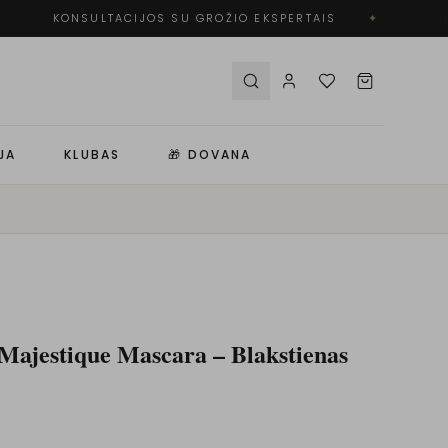
KONSULTACIJOS SU GROŽIO EKSPERTAIS
✦
N
JA
KLUBAS
🎁 DOVANA
Majestique Mascara – Blakstienas