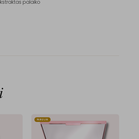
ekstraktas palaiko 
i
NAUJA