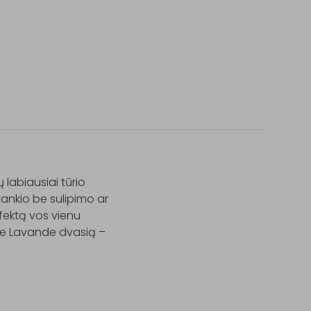
labiausiai tūrio 
tankio be sulipimo ar 
fektą vos vienu 
de Lavande dvasią – 