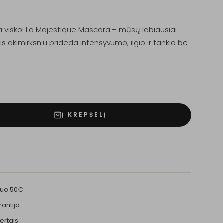
ri visko! La Majestique Mascara – mūsų labiausiai
ris akimirksniu prideda intensyvumo, ilgio ir tankio be
Į KREPŠELĮ
nuo 50€
rantija
ertais