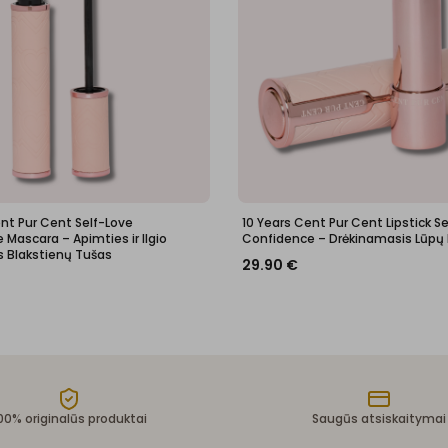
ent Pur Cent Self-Love
10 Years Cent Pur Cent Lipstick S
Mascara – Apimties ir Ilgio
Confidence – Drėkinamasis Lūpų
s Blakstienų Tušas
29.90
€
00% originalūs produktai
Saugūs atsiskaitymai