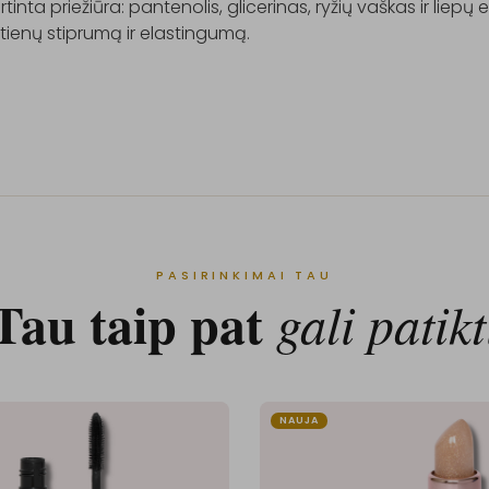
rtinta priežiūra: pantenolis, glicerinas, ryžių vaškas ir liepų 
tienų stiprumą ir elastingumą.

PASIRINKIMAI TAU
Tau taip pat
gali patikt
NAUJA