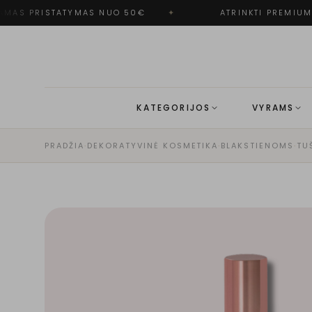
AS PRISTATYMAS NUO 50€
✦
ATRINKTI PREMIUM 
KATEGORIJOS
VYRAMS
PRADŽIA
·
DEKORATYVINĖ KOSMETIKA
·
BLAKSTIENOMS
·
TU