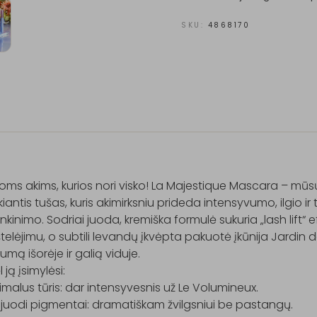
SKU:
4868170
oms akims, kurios nori visko! La Majestique Mascara – mūsų 
kiantis tušas, kuris akimirksniu prideda intensyvumo, ilgio ir 
kinimo. Sodriai juoda, kremiška formulė sukuria „lash lift“ e
telėjimu, o subtili levandų įkvėpta pakuotė įkūnija Jardin 
umą išorėje ir galią viduje.

ją įsimylėsi:

malus tūris: dar intensyvesnis už Le Volumineux.

 juodi pigmentai: dramatiškam žvilgsniui be pastangų.
