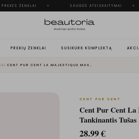
PREKĖS ŽENKLAI
✦
SAUGŪS ATSISKAITYMAI
✦
PREKIŲ ŽENKLAI
SUSIKURK KOMPLEKTĄ
AKCI
ŠAI
·
CENT PUR CENT LA MAJESTIQUE MASCARA – BLAKSTIENAS TANKINANTIS TUŠAS
CENT PUR CENT
Cent Pur Cent La 
Tankinantis Tušas
28.99
€