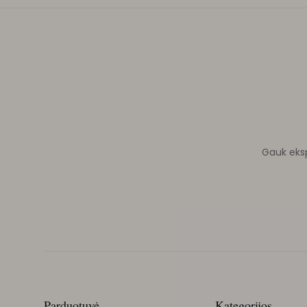
Gauk ekspe
Parduotuvė
Kategorijos