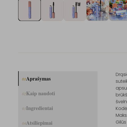
Drąsi
Aprašymas
01
sutei
apsun
Kaip naudoti
02
brūkš
šveln
Ingredientai
Kodėl 
03
Maksi
Gilūs
Atsiliepimai
04