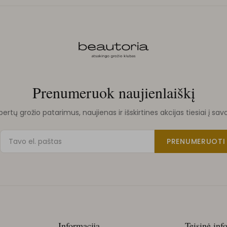
Prenumeruok naujienlaiškį
rtų grožio patarimus, naujienas ir išskirtines akcijas tiesiai į sav
PRENUMERUOTI
Informacija
Teisinė inf