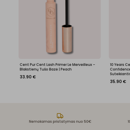
Cent Pur Cent Lash Primer Le Merveilleux –
10 Years C
Blakstienų Tušo Bazė | Peach
Confidence 
Suteikianti
33.90
€
35.90
€
Nemokamas pristatymas nuo 50€
1