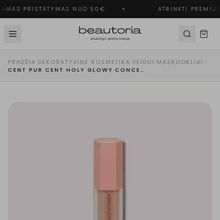
AMAS PRISTATYMAS NUO 50€
✦
ATRINKTI PREMIUM
PRADŽIA
·
DEKORATYVINĖ KOSMETIKA
·
VEIDUI
·
MASKUOKLIAI
·
CENT PUR CENT HOLY GLOWY CONCEALER 2.5 – ŠVYTĖJIMO SUTEIKIANTIS MASKUOKLIS