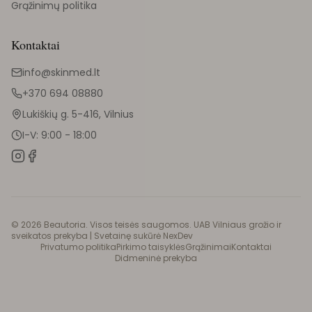
Grąžinimų politika
Kontaktai
info@skinmed.lt
+370 694 08880
Lukiškių g. 5-416, Vilnius
I-V: 9:00 - 18:00
©
2026
Beautoria. Visos teisės saugomos. UAB Vilniaus grožio ir
sveikatos prekyba |
Svetainę sukūrė NexDev
Privatumo politika
Pirkimo taisyklės
Grąžinimai
Kontaktai
Didmeninė prekyba