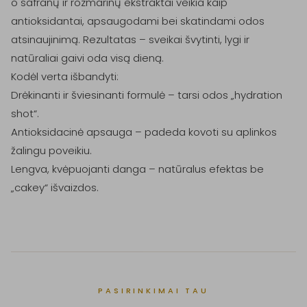
o safranų ir rozmarinų ekstraktai veikia kaip 
antioksidantai, apsaugodami bei skatindami odos 
atsinaujinimą. Rezultatas – sveikai švytinti, lygi ir 
natūraliai gaivi oda visą dieną.

Kodėl verta išbandyti:

Drėkinanti ir šviesinanti formulė – tarsi odos „hydration 
shot“.

Antioksidacinė apsauga – padeda kovoti su aplinkos 
žalingu poveikiu.

Lengva, kvėpuojanti danga – natūralus efektas be 
PASIRINKIMAI TAU