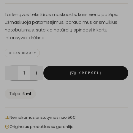
Tai lengvos tekstūros maskuoklis, kuris vienu potėpiu
užmaskuoja patamsėjimus, paraudimus ar smulkius
netobulumus, suteikia natūralų spindesį ir kartu
intensyviai drėkina.
CLEAN BEAUTY
1
Į KREPŠELĮ
Talpa
4 ml
Nemokamas pristatymas nuo 50€
Originalus produktas su garantija