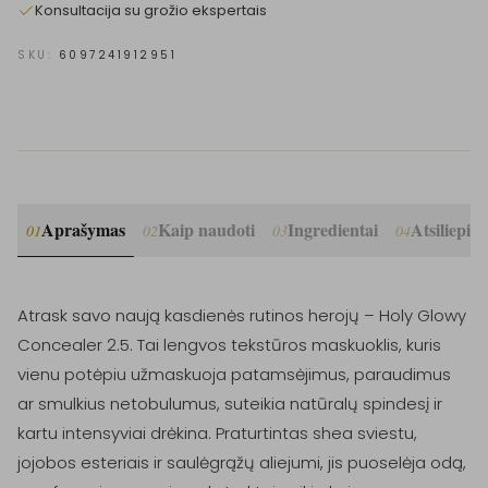
Konsultacija su grožio ekspertais
SKU:
6097241912951
Aprašymas
Kaip naudoti
Ingredientai
Atsiliepim
01
02
03
04
Atrask savo naują kasdienės rutinos herojų – Holy Glowy 
Concealer 2.5. Tai lengvos tekstūros maskuoklis, kuris 
vienu potėpiu užmaskuoja patamsėjimus, paraudimus 
ar smulkius netobulumus, suteikia natūralų spindesį ir 
kartu intensyviai drėkina. Praturtintas shea sviestu, 
jojobos esteriais ir saulėgrąžų aliejumi, jis puoselėja odą, 