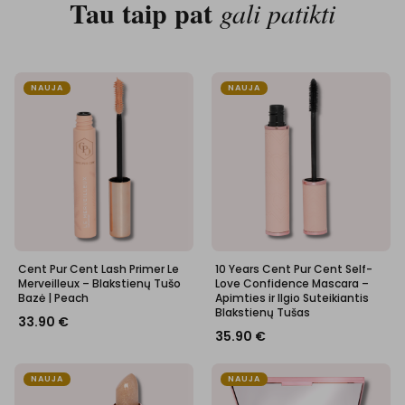
Tau taip pat
gali patikti
NAUJA
NAUJA
Cent Pur Cent Lash Primer Le
10 Years Cent Pur Cent Self-
Merveilleux – Blakstienų Tušo
Love Confidence Mascara –
Bazė | Peach
Apimties ir Ilgio Suteikiantis
Blakstienų Tušas
33.90
€
35.90
€
NAUJA
NAUJA