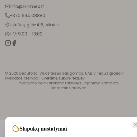
info@skinmed.lt
+370 694 08880
Lukiškių g. 5-416, Vilnius
I-V: 9:00 - 18:00
©
2026
Beautoria. Visos teisės saugomos. UAB Vilniaus grožio ir
sveikatos prekyba |
Svetainę sukūrė NexDev
Privatumo politika
Pirkimo taisyklės
Grąžinimai
Kontaktai
Didmeninė prekyba
Slapukų nustatymai