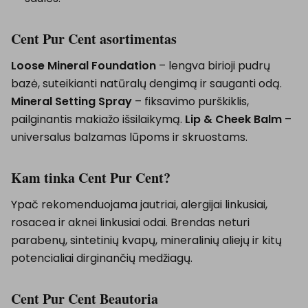
Cent Pur Cent asortimentas
Loose Mineral Foundation
– lengva birioji pudrų
bazė, suteikianti natūralų dengimą ir sauganti odą.
Mineral Setting Spray
– fiksavimo purškiklis,
pailginantis makiažo išsilaikymą.
Lip & Cheek Balm
–
universalus balzamas lūpoms ir skruostams.
Kam tinka Cent Pur Cent?
Ypač rekomenduojama jautriai, alergijai linkusiai,
rosacea ir aknei linkusiai odai. Brendas neturi
parabenų, sintetinių kvapų, mineralinių aliejų ir kitų
potencialiai dirginančių medžiagų.
Cent Pur Cent Beautoria