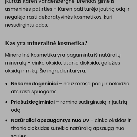
įkurtas Karen Vandenberghe. Brendas gimė iš
asmeninės patirties – Karen pati turėjo jautrią odą ir
negalėjo rasti dekoratyvinės kosmetikos, kuri
nesudirgintu odos.
Kas yra mineralinė kosmetika?
Mineralinė kosmetika yra pagaminta iš natūralių
mineralų – cinko oksido, titanio dioksido, geležies
oksidų ir mikų. Šie ingredientai yra:
Nekomedogeniniai
– neužkemša porų ir neleidžia
atsirasti spuogams.
Priešuždegiminiai
– ramina sudirginusią ir jautrią
odą.
Natūraliai apsaugantys nuo UV
– cinko oksidas ir
titanio dioksidas suteikia natūralią apsaugą nuo
saulės.