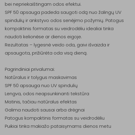
bei nepriekaištingam odos efektui.

SPF 50 apsauga padeda saugoti odą nuo žalingų UV 
spindulių ir ankstyvo odos senėjimo požymių. Patogus 
kompaktinis formatas su veidrodėliu idealiai tinka 
naudoti kelionėse ar dienos eigoje.

Rezultatas – lygesnė veido oda, gaivi išvaizda ir 
apsaugota, prižiūrėta oda visą dieną.

Pagrindiniai privalumai:

Natūralus ir tolygus maskavimas 

SPF 50 apsauga nuo UV spindulių 

Lengva, odos neapsunkinanti tekstūra 

Matinis, tačiau natūralus efektas 

Galima naudoti sausai arba drėgnai 

Patogus kompaktinis formatas su veidrodėliu 
