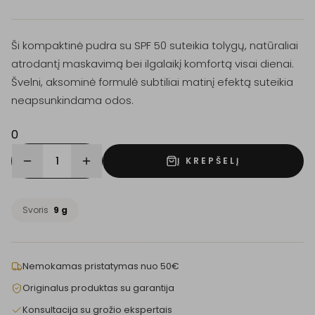
Ši kompaktinė pudra su SPF 50 suteikia tolygų, natūraliai
atrodantį maskavimą bei ilgalaikį komfortą visai dienai.
Švelni, aksominė formulė subtiliai matinį efektą suteikia
neapsunkindama odos.
0
1
Į KREPŠELĮ
Svoris
9 g
Nemokamas pristatymas nuo 50€
Originalus produktas su garantija
Konsultacija su grožio ekspertais