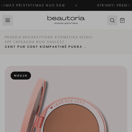
AMAS PRISTATYMAS NUO 50€
✦
ATRINKTI PREMIU
PRADŽIA
·
DEKORATYVINĖ KOSMETIKA
·
VEIDUI
·
SPF (APSAUGA NUO SAULĖS)
·
CENT PUR CENT KOMPAKTINĖ PUDRA SPF 50 – SU APSAUGAI NUO SAULĖS | TAN (5.0)
NAUJA