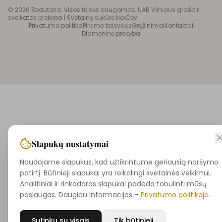
©
2026
Beautoria. Visos teisės saugomos. UAB Vilniaus grožio ir
sveikatos prekyba |
Svetainę sukūrė NexDev
Privatumo politika
Pirkimo taisyklės
Grąžinimai
Kontaktai
Didmeninė prekyba
Slapukų nustatymai
Naudojame slapukus, kad užtikrintume geriausią naršymo
patirtį. Būtinieji slapukai yra reikalingi svetainės veikimui.
Analitiniai ir rinkodaros slapukai padeda tobulinti mūsų
paslaugas. Daugiau informacijos –
Privatumo politikoje
.
Sutinku su visais
Tik būtinieji