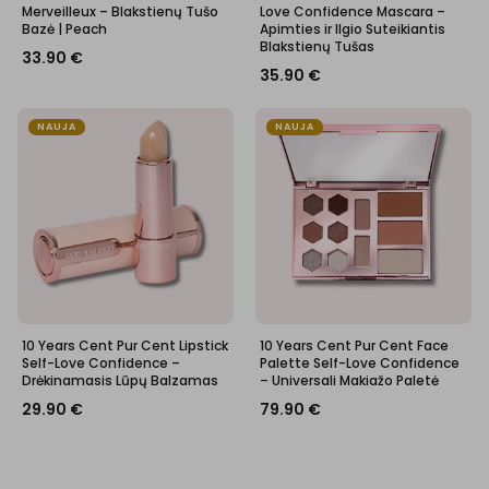
Merveilleux – Blakstienų Tušo
Love Confidence Mascara –
Bazė | Peach
Apimties ir Ilgio Suteikiantis
Blakstienų Tušas
33.90
€
35.90
€
NAUJA
NAUJA
10 Years Cent Pur Cent Lipstick
10 Years Cent Pur Cent Face
Self-Love Confidence –
Palette Self-Love Confidence
Drėkinamasis Lūpų Balzamas
– Universali Makiažo Paletė
29.90
€
79.90
€