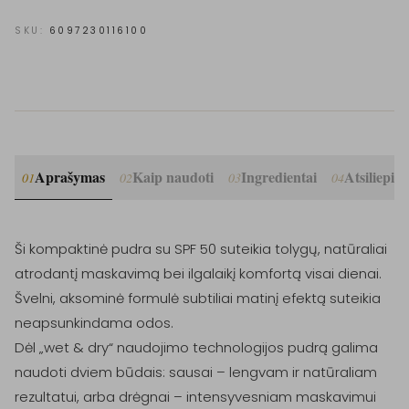
SKU:
6097230116100
Aprašymas
Kaip naudoti
Ingredientai
Atsiliepim
01
02
03
04
Ši kompaktinė pudra su SPF 50 suteikia tolygų, natūraliai 
atrodantį maskavimą bei ilgalaikį komfortą visai dienai. 
Švelni, aksominė formulė subtiliai matinį efektą suteikia 
neapsunkindama odos.

Dėl „wet & dry“ naudojimo technologijos pudrą galima 
naudoti dviem būdais: sausai – lengvam ir natūraliam 
rezultatui, arba drėgnai – intensyvesniam maskavimui 